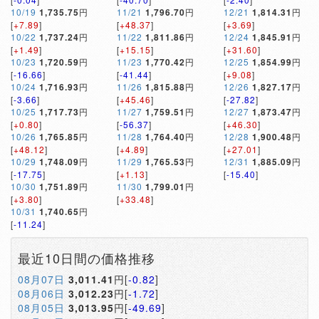
10/19
1,735.75
円
11/21
1,796.70
円
12/21
1,814.31
円
[
+7.89
]
[
+48.37
]
[
+3.69
]
10/22
1,737.24
円
11/22
1,811.86
円
12/24
1,845.91
円
[
+1.49
]
[
+15.15
]
[
+31.60
]
10/23
1,720.59
円
11/23
1,770.42
円
12/25
1,854.99
円
[
-16.66
]
[
-41.44
]
[
+9.08
]
10/24
1,716.93
円
11/26
1,815.88
円
12/26
1,827.17
円
[
-3.66
]
[
+45.46
]
[
-27.82
]
10/25
1,717.73
円
11/27
1,759.51
円
12/27
1,873.47
円
[
+0.80
]
[
-56.37
]
[
+46.30
]
10/26
1,765.85
円
11/28
1,764.40
円
12/28
1,900.48
円
[
+48.12
]
[
+4.89
]
[
+27.01
]
10/29
1,748.09
円
11/29
1,765.53
円
12/31
1,885.09
円
[
-17.75
]
[
+1.13
]
[
-15.40
]
10/30
1,751.89
円
11/30
1,799.01
円
[
+3.80
]
[
+33.48
]
10/31
1,740.65
円
[
-11.24
]
最近10日間の価格推移
08月07日
3,011.41
円[
-0.82
]
08月06日
3,012.23
円[
-1.72
]
08月05日
3,013.95
円[
-49.69
]