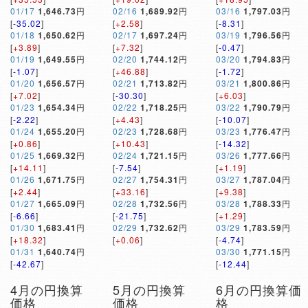
01/17
1,646.73
円
02/16
1,689.92
円
03/16
1,797.03
円
[
-35.02
]
[
+2.58
]
[
-8.31
]
01/18
1,650.62
円
02/17
1,697.24
円
03/19
1,796.56
円
[
+3.89
]
[
+7.32
]
[
-0.47
]
01/19
1,649.55
円
02/20
1,744.12
円
03/20
1,794.83
円
[
-1.07
]
[
+46.88
]
[
-1.72
]
01/20
1,656.57
円
02/21
1,713.82
円
03/21
1,800.86
円
[
+7.02
]
[
-30.30
]
[
+6.03
]
01/23
1,654.34
円
02/22
1,718.25
円
03/22
1,790.79
円
[
-2.22
]
[
+4.43
]
[
-10.07
]
01/24
1,655.20
円
02/23
1,728.68
円
03/23
1,776.47
円
[
+0.86
]
[
+10.43
]
[
-14.32
]
01/25
1,669.32
円
02/24
1,721.15
円
03/26
1,777.66
円
[
+14.11
]
[
-7.54
]
[
+1.19
]
01/26
1,671.75
円
02/27
1,754.31
円
03/27
1,787.04
円
[
+2.44
]
[
+33.16
]
[
+9.38
]
01/27
1,665.09
円
02/28
1,732.56
円
03/28
1,788.33
円
[
-6.66
]
[
-21.75
]
[
+1.29
]
01/30
1,683.41
円
02/29
1,732.62
円
03/29
1,783.59
円
[
+18.32
]
[
+0.06
]
[
-4.74
]
01/31
1,640.74
円
03/30
1,771.15
円
[
-42.67
]
[
-12.44
]
4月の円換算
5月の円換算
6月の円換算価
価格
価格
格