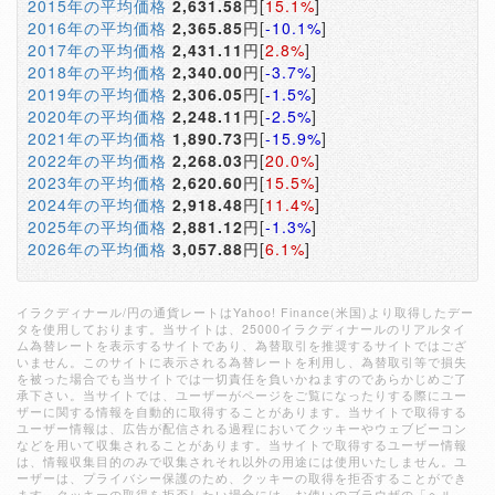
2015年の平均価格
2,631.58
円[
15.1%
]
2016年の平均価格
2,365.85
円[
-10.1%
]
2017年の平均価格
2,431.11
円[
2.8%
]
2018年の平均価格
2,340.00
円[
-3.7%
]
2019年の平均価格
2,306.05
円[
-1.5%
]
2020年の平均価格
2,248.11
円[
-2.5%
]
2021年の平均価格
1,890.73
円[
-15.9%
]
2022年の平均価格
2,268.03
円[
20.0%
]
2023年の平均価格
2,620.60
円[
15.5%
]
2024年の平均価格
2,918.48
円[
11.4%
]
2025年の平均価格
2,881.12
円[
-1.3%
]
2026年の平均価格
3,057.88
円[
6.1%
]
イラクディナール/円の通貨レートはYahoo! Finance(米国)より取得したデー
タを使用しております。当サイトは、25000イラクディナールのリアルタイ
ム為替レートを表示するサイトであり、為替取引を推奨するサイトではござ
いません。このサイトに表示される為替レートを利用し、為替取引等で損失
を被った場合でも当サイトでは一切責任を負いかねますのであらかじめご了
承下さい。当サイトでは、ユーザーがページをご覧になったりする際にユー
ザーに関する情報を自動的に取得することがあります。当サイトで取得する
ユーザー情報は、広告が配信される過程においてクッキーやウェブビーコン
などを用いて収集されることがあります。当サイトで取得するユーザー情報
は、情報収集目的のみで収集されそれ以外の用途には使用いたしません。ユ
ーザーは、プライバシー保護のため、クッキーの取得を拒否することができ
ます。クッキーの取得を拒否したい場合には、お使いのブラウザの「ヘル