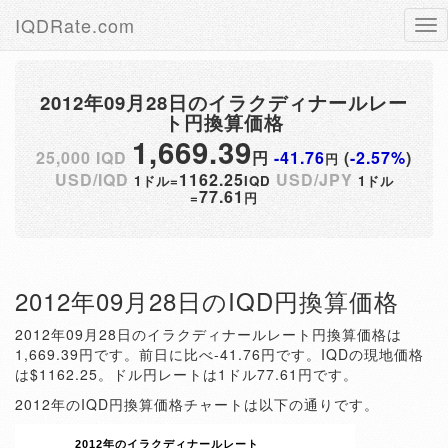
IQDRate.com
Tog
nav
2012年09月28日のイラクディナールレー
ト円換算価格
1,669.39
25,000 IQD
円
-41.76
(
-2.57%
)
円
USD/IQD
1162.25
USD/JPY
1ドル=
IQD
1ドル
77.61
=
円
2012年09月28日のIQD円換算価格
2012年09月28日のイラクディナールレート円換算価格は
1,669.39円です。前日に比べ-41.76円です。IQDの現地価格
は$1162.25。ドル円レートは1ドル77.61円です。
2012年のIQD円換算価格チャートは以下の通りです。
2012年のイラクディナールレート