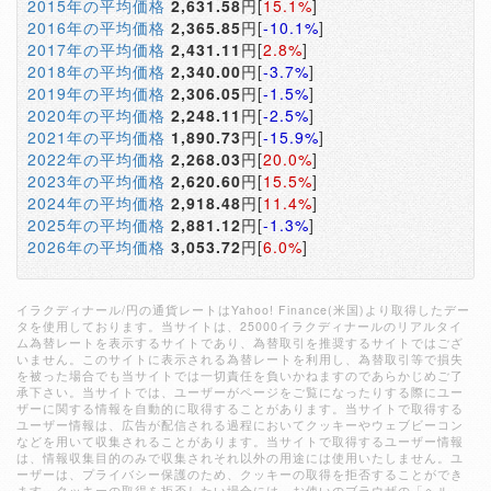
2015年の平均価格
2,631.58
円[
15.1%
]
2016年の平均価格
2,365.85
円[
-10.1%
]
2017年の平均価格
2,431.11
円[
2.8%
]
2018年の平均価格
2,340.00
円[
-3.7%
]
2019年の平均価格
2,306.05
円[
-1.5%
]
2020年の平均価格
2,248.11
円[
-2.5%
]
2021年の平均価格
1,890.73
円[
-15.9%
]
2022年の平均価格
2,268.03
円[
20.0%
]
2023年の平均価格
2,620.60
円[
15.5%
]
2024年の平均価格
2,918.48
円[
11.4%
]
2025年の平均価格
2,881.12
円[
-1.3%
]
2026年の平均価格
3,053.72
円[
6.0%
]
イラクディナール/円の通貨レートはYahoo! Finance(米国)より取得したデー
タを使用しております。当サイトは、25000イラクディナールのリアルタイ
ム為替レートを表示するサイトであり、為替取引を推奨するサイトではござ
いません。このサイトに表示される為替レートを利用し、為替取引等で損失
を被った場合でも当サイトでは一切責任を負いかねますのであらかじめご了
承下さい。当サイトでは、ユーザーがページをご覧になったりする際にユー
ザーに関する情報を自動的に取得することがあります。当サイトで取得する
ユーザー情報は、広告が配信される過程においてクッキーやウェブビーコン
などを用いて収集されることがあります。当サイトで取得するユーザー情報
は、情報収集目的のみで収集されそれ以外の用途には使用いたしません。ユ
ーザーは、プライバシー保護のため、クッキーの取得を拒否することができ
ます。クッキーの取得を拒否したい場合には、お使いのブラウザの「ヘル