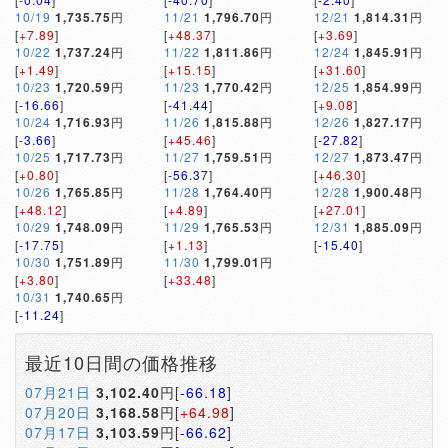
10/19
1,735.75
円
11/21
1,796.70
円
12/21
1,814.31
円
[
+7.89
]
[
+48.37
]
[
+3.69
]
10/22
1,737.24
円
11/22
1,811.86
円
12/24
1,845.91
円
[
+1.49
]
[
+15.15
]
[
+31.60
]
10/23
1,720.59
円
11/23
1,770.42
円
12/25
1,854.99
円
[
-16.66
]
[
-41.44
]
[
+9.08
]
10/24
1,716.93
円
11/26
1,815.88
円
12/26
1,827.17
円
[
-3.66
]
[
+45.46
]
[
-27.82
]
10/25
1,717.73
円
11/27
1,759.51
円
12/27
1,873.47
円
[
+0.80
]
[
-56.37
]
[
+46.30
]
10/26
1,765.85
円
11/28
1,764.40
円
12/28
1,900.48
円
[
+48.12
]
[
+4.89
]
[
+27.01
]
10/29
1,748.09
円
11/29
1,765.53
円
12/31
1,885.09
円
[
-17.75
]
[
+1.13
]
[
-15.40
]
10/30
1,751.89
円
11/30
1,799.01
円
[
+3.80
]
[
+33.48
]
10/31
1,740.65
円
[
-11.24
]
最近10日間の価格推移
07月21日
3,102.40
円[
-66.18
]
07月20日
3,168.58
円[
+64.98
]
07月17日
3,103.59
円[
-66.62
]