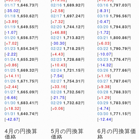
01/17
1,646.73
円
02/16
1,689.92
円
03/16
1,797.03
円
[
-35.02
]
[
+2.58
]
[
-8.31
]
01/18
1,650.62
円
02/17
1,697.24
円
03/19
1,796.56
円
[
+3.89
]
[
+7.32
]
[
-0.47
]
01/19
1,649.55
円
02/20
1,744.12
円
03/20
1,794.83
円
[
-1.07
]
[
+46.88
]
[
-1.72
]
01/20
1,656.57
円
02/21
1,713.82
円
03/21
1,800.86
円
[
+7.02
]
[
-30.30
]
[
+6.03
]
01/23
1,654.34
円
02/22
1,718.25
円
03/22
1,790.79
円
[
-2.22
]
[
+4.43
]
[
-10.07
]
01/24
1,655.20
円
02/23
1,728.68
円
03/23
1,776.47
円
[
+0.86
]
[
+10.43
]
[
-14.32
]
01/25
1,669.32
円
02/24
1,721.15
円
03/26
1,777.66
円
[
+14.11
]
[
-7.54
]
[
+1.19
]
01/26
1,671.75
円
02/27
1,754.31
円
03/27
1,787.04
円
[
+2.44
]
[
+33.16
]
[
+9.38
]
01/27
1,665.09
円
02/28
1,732.56
円
03/28
1,788.33
円
[
-6.66
]
[
-21.75
]
[
+1.29
]
01/30
1,683.41
円
02/29
1,732.62
円
03/29
1,783.59
円
[
+18.32
]
[
+0.06
]
[
-4.74
]
01/31
1,640.74
円
03/30
1,771.15
円
[
-42.67
]
[
-12.44
]
4月の円換算
5月の円換算
6月の円換算価
価格
価格
格