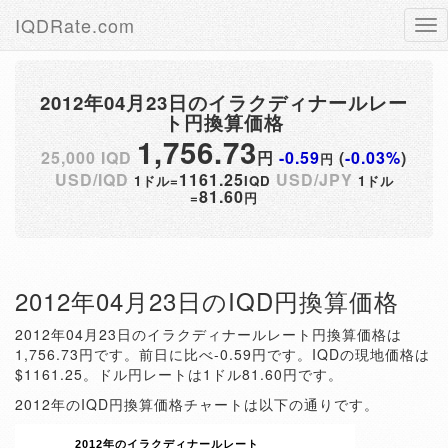
IQDRate.com
Tog
nav
2012年04月23日のイラクディナールレー
ト円換算価格
1,756.73
25,000 IQD
円
-0.59
(
-0.03%
)
円
USD/IQD
1161.25
USD/JPY
1ドル=
IQD
1ドル
81.60
=
円
2012年04月23日のIQD円換算価格
2012年04月23日のイラクディナールレート円換算価格は
1,756.73円です。前日に比べ-0.59円です。IQDの現地価格は
$1161.25。ドル円レートは1ドル81.60円です。
2012年のIQD円換算価格チャートは以下の通りです。
2012年のイラクディナールレート