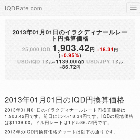
IQDRate.com
Tog
nav
2013年01月01日のイラクディナールレー
ト円換算価格
1,903.42
25,000 IQD
円
+18.34
円
(
+0.95%
)
USD/IQD
1139.00
USD/JPY
1ドル=
IQD
1ドル
86.72
=
円
2013年01月01日のIQD円換算価格
2013年01月01日のイラクディナールレート円換算価格は
1,903.42円です。前日に比べ+18.34円です。IQDの現地価格
は$1139.00。ドル円レートは1ドル86.72円です。
2013年のIQD円換算価格チャートは以下の通りです。