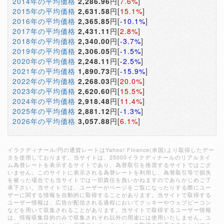
2014年の平均価格
2,286.96
円[
7.6%
]
2015年の平均価格
2,631.58
円[
15.1%
]
2016年の平均価格
2,365.85
円[
-10.1%
]
2017年の平均価格
2,431.11
円[
2.8%
]
2018年の平均価格
2,340.00
円[
-3.7%
]
2019年の平均価格
2,306.05
円[
-1.5%
]
2020年の平均価格
2,248.11
円[
-2.5%
]
2021年の平均価格
1,890.73
円[
-15.9%
]
2022年の平均価格
2,268.03
円[
20.0%
]
2023年の平均価格
2,620.60
円[
15.5%
]
2024年の平均価格
2,918.48
円[
11.4%
]
2025年の平均価格
2,881.12
円[
-1.3%
]
2026年の平均価格
3,057.88
円[
6.1%
]
イラクディナール/円の通貨レートはYahoo! Finance(米国)より取得したデー
タを使用しております。当サイトは、25000イラクディナールのリアルタイ
ム為替レートを表示するサイトであり、為替取引を推奨するサイトではござ
いません。このサイトに表示される為替レートを利用し、為替取引等で損失
を被った場合でも当サイトでは一切責任を負いかねますのであらかじめご了
承下さい。当サイトでは、ユーザーがページをご覧になったりする際にユー
ザーに関する情報を自動的に取得することがあります。当サイトで取得する
ユーザー情報は、広告が配信される過程においてクッキーやウェブビーコン
などを用いて収集されることがあります。当サイトで取得するユーザー情報
は、情報収集目的のみで収集されそれ以外の用途には使用いたしません。ユ