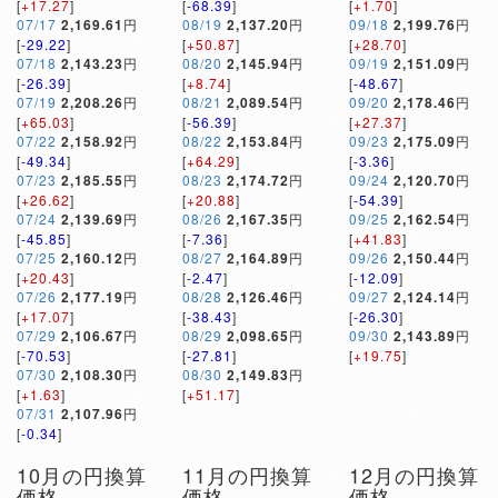
[
+17.27
]
[
-68.39
]
[
+1.70
]
07/17
2,169.61
円
08/19
2,137.20
円
09/18
2,199.76
円
[
-29.22
]
[
+50.87
]
[
+28.70
]
07/18
2,143.23
円
08/20
2,145.94
円
09/19
2,151.09
円
[
-26.39
]
[
+8.74
]
[
-48.67
]
07/19
2,208.26
円
08/21
2,089.54
円
09/20
2,178.46
円
[
+65.03
]
[
-56.39
]
[
+27.37
]
07/22
2,158.92
円
08/22
2,153.84
円
09/23
2,175.09
円
[
-49.34
]
[
+64.29
]
[
-3.36
]
07/23
2,185.55
円
08/23
2,174.72
円
09/24
2,120.70
円
[
+26.62
]
[
+20.88
]
[
-54.39
]
07/24
2,139.69
円
08/26
2,167.35
円
09/25
2,162.54
円
[
-45.85
]
[
-7.36
]
[
+41.83
]
07/25
2,160.12
円
08/27
2,164.89
円
09/26
2,150.44
円
[
+20.43
]
[
-2.47
]
[
-12.09
]
07/26
2,177.19
円
08/28
2,126.46
円
09/27
2,124.14
円
[
+17.07
]
[
-38.43
]
[
-26.30
]
07/29
2,106.67
円
08/29
2,098.65
円
09/30
2,143.89
円
[
-70.53
]
[
-27.81
]
[
+19.75
]
07/30
2,108.30
円
08/30
2,149.83
円
[
+1.63
]
[
+51.17
]
07/31
2,107.96
円
[
-0.34
]
10月の円換算
11月の円換算
12月の円換算
価格
価格
価格