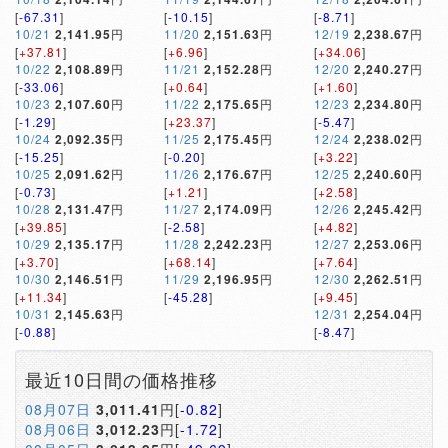
[
-67.31
]
[
-10.15
]
[
-8.71
]
10/21
2,141.95
円
11/20
2,151.63
円
12/19
2,238.67
円
[
+37.81
]
[
+6.96
]
[
+34.06
]
10/22
2,108.89
円
11/21
2,152.28
円
12/20
2,240.27
円
[
-33.06
]
[
+0.64
]
[
+1.60
]
10/23
2,107.60
円
11/22
2,175.65
円
12/23
2,234.80
円
[
-1.29
]
[
+23.37
]
[
-5.47
]
10/24
2,092.35
円
11/25
2,175.45
円
12/24
2,238.02
円
[
-15.25
]
[
-0.20
]
[
+3.22
]
10/25
2,091.62
円
11/26
2,176.67
円
12/25
2,240.60
円
[
-0.73
]
[
+1.21
]
[
+2.58
]
10/28
2,131.47
円
11/27
2,174.09
円
12/26
2,245.42
円
[
+39.85
]
[
-2.58
]
[
+4.82
]
10/29
2,135.17
円
11/28
2,242.23
円
12/27
2,253.06
円
[
+3.70
]
[
+68.14
]
[
+7.64
]
10/30
2,146.51
円
11/29
2,196.95
円
12/30
2,262.51
円
[
+11.34
]
[
-45.28
]
[
+9.45
]
10/31
2,145.63
円
12/31
2,254.04
円
[
-0.88
]
[
-8.47
]
最近10日間の価格推移
08月07日
3,011.41
円[
-0.82
]
08月06日
3,012.23
円[
-1.72
]