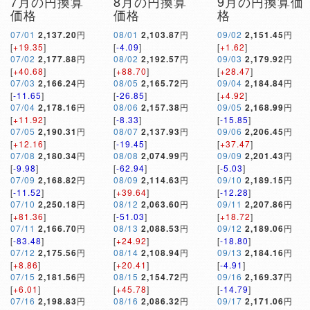
7月の円換算
8月の円換算
9月の円換算価
価格
価格
格
07/01
2,137.20
円
08/01
2,103.87
円
09/02
2,151.45
円
[
+19.35
]
[
-4.09
]
[
+1.62
]
07/02
2,177.88
円
08/02
2,192.57
円
09/03
2,179.92
円
[
+40.68
]
[
+88.70
]
[
+28.47
]
07/03
2,166.24
円
08/05
2,165.72
円
09/04
2,184.84
円
[
-11.65
]
[
-26.85
]
[
+4.92
]
07/04
2,178.16
円
08/06
2,157.38
円
09/05
2,168.99
円
[
+11.92
]
[
-8.33
]
[
-15.85
]
07/05
2,190.31
円
08/07
2,137.93
円
09/06
2,206.45
円
[
+12.16
]
[
-19.45
]
[
+37.47
]
07/08
2,180.34
円
08/08
2,074.99
円
09/09
2,201.43
円
[
-9.98
]
[
-62.94
]
[
-5.03
]
07/09
2,168.82
円
08/09
2,114.63
円
09/10
2,189.15
円
[
-11.52
]
[
+39.64
]
[
-12.28
]
07/10
2,250.18
円
08/12
2,063.60
円
09/11
2,207.86
円
[
+81.36
]
[
-51.03
]
[
+18.72
]
07/11
2,166.70
円
08/13
2,088.53
円
09/12
2,189.06
円
[
-83.48
]
[
+24.92
]
[
-18.80
]
07/12
2,175.56
円
08/14
2,108.94
円
09/13
2,184.16
円
[
+8.86
]
[
+20.41
]
[
-4.91
]
07/15
2,181.56
円
08/15
2,154.72
円
09/16
2,169.37
円
[
+6.01
]
[
+45.78
]
[
-14.79
]
07/16
2,198.83
円
08/16
2,086.32
円
09/17
2,171.06
円