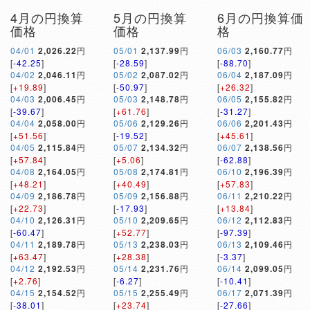
4月の円換算
5月の円換算
6月の円換算価
価格
価格
格
04/01
2,026.22
円
05/01
2,137.99
円
06/03
2,160.77
円
[
-42.25
]
[
-28.59
]
[
-88.70
]
04/02
2,046.11
円
05/02
2,087.02
円
06/04
2,187.09
円
[
+19.89
]
[
-50.97
]
[
+26.32
]
04/03
2,006.45
円
05/03
2,148.78
円
06/05
2,155.82
円
[
-39.67
]
[
+61.76
]
[
-31.27
]
04/04
2,058.00
円
05/06
2,129.26
円
06/06
2,201.43
円
[
+51.56
]
[
-19.52
]
[
+45.61
]
04/05
2,115.84
円
05/07
2,134.32
円
06/07
2,138.56
円
[
+57.84
]
[
+5.06
]
[
-62.88
]
04/08
2,164.05
円
05/08
2,174.81
円
06/10
2,196.39
円
[
+48.21
]
[
+40.49
]
[
+57.83
]
04/09
2,186.78
円
05/09
2,156.88
円
06/11
2,210.22
円
[
+22.73
]
[
-17.93
]
[
+13.84
]
04/10
2,126.31
円
05/10
2,209.65
円
06/12
2,112.83
円
[
-60.47
]
[
+52.77
]
[
-97.39
]
04/11
2,189.78
円
05/13
2,238.03
円
06/13
2,109.46
円
[
+63.47
]
[
+28.38
]
[
-3.37
]
04/12
2,192.53
円
05/14
2,231.76
円
06/14
2,099.05
円
[
+2.76
]
[
-6.27
]
[
-10.41
]
04/15
2,154.52
円
05/15
2,255.49
円
06/17
2,071.39
円
[
-38.01
]
[
+23.74
]
[
-27.66
]