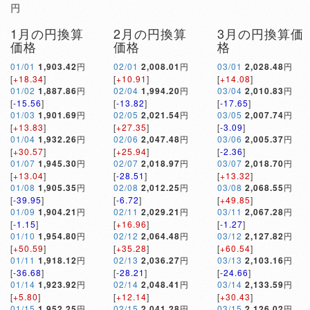
円
1月の円換算
2月の円換算
3月の円換算価
価格
価格
格
01/01
1,903.42
円
02/01
2,008.01
円
03/01
2,028.48
円
[
+18.34
]
[
+10.91
]
[
+14.08
]
01/02
1,887.86
円
02/04
1,994.20
円
03/04
2,010.83
円
[
-15.56
]
[
-13.82
]
[
-17.65
]
01/03
1,901.69
円
02/05
2,021.54
円
03/05
2,007.74
円
[
+13.83
]
[
+27.35
]
[
-3.09
]
01/04
1,932.26
円
02/06
2,047.48
円
03/06
2,005.37
円
[
+30.57
]
[
+25.94
]
[
-2.36
]
01/07
1,945.30
円
02/07
2,018.97
円
03/07
2,018.70
円
[
+13.04
]
[
-28.51
]
[
+13.32
]
01/08
1,905.35
円
02/08
2,012.25
円
03/08
2,068.55
円
[
-39.95
]
[
-6.72
]
[
+49.85
]
01/09
1,904.21
円
02/11
2,029.21
円
03/11
2,067.28
円
[
-1.15
]
[
+16.96
]
[
-1.27
]
01/10
1,954.80
円
02/12
2,064.48
円
03/12
2,127.82
円
[
+50.59
]
[
+35.28
]
[
+60.54
]
01/11
1,918.12
円
02/13
2,036.27
円
03/13
2,103.16
円
[
-36.68
]
[
-28.21
]
[
-24.66
]
01/14
1,923.92
円
02/14
2,048.41
円
03/14
2,133.59
円
[
+5.80
]
[
+12.14
]
[
+30.43
]
01/15
1,952.25
円
02/15
2,041.28
円
03/15
2,126.02
円