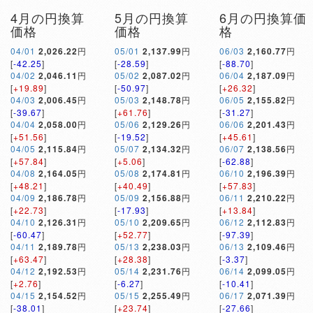
4月の円換算
5月の円換算
6月の円換算価
価格
価格
格
04/01
2,026.22
円
05/01
2,137.99
円
06/03
2,160.77
円
[
-42.25
]
[
-28.59
]
[
-88.70
]
04/02
2,046.11
円
05/02
2,087.02
円
06/04
2,187.09
円
[
+19.89
]
[
-50.97
]
[
+26.32
]
04/03
2,006.45
円
05/03
2,148.78
円
06/05
2,155.82
円
[
-39.67
]
[
+61.76
]
[
-31.27
]
04/04
2,058.00
円
05/06
2,129.26
円
06/06
2,201.43
円
[
+51.56
]
[
-19.52
]
[
+45.61
]
04/05
2,115.84
円
05/07
2,134.32
円
06/07
2,138.56
円
[
+57.84
]
[
+5.06
]
[
-62.88
]
04/08
2,164.05
円
05/08
2,174.81
円
06/10
2,196.39
円
[
+48.21
]
[
+40.49
]
[
+57.83
]
04/09
2,186.78
円
05/09
2,156.88
円
06/11
2,210.22
円
[
+22.73
]
[
-17.93
]
[
+13.84
]
04/10
2,126.31
円
05/10
2,209.65
円
06/12
2,112.83
円
[
-60.47
]
[
+52.77
]
[
-97.39
]
04/11
2,189.78
円
05/13
2,238.03
円
06/13
2,109.46
円
[
+63.47
]
[
+28.38
]
[
-3.37
]
04/12
2,192.53
円
05/14
2,231.76
円
06/14
2,099.05
円
[
+2.76
]
[
-6.27
]
[
-10.41
]
04/15
2,154.52
円
05/15
2,255.49
円
06/17
2,071.39
円
[
-38.01
]
[
+23.74
]
[
-27.66
]