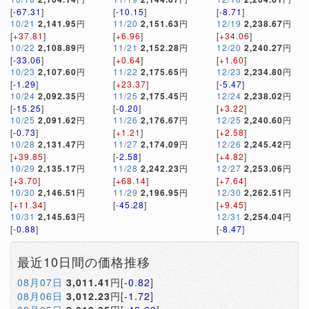
[
-67.31
]
[
-10.15
]
[
-8.71
]
10/21
2,141.95
円
11/20
2,151.63
円
12/19
2,238.67
円
[
+37.81
]
[
+6.96
]
[
+34.06
]
10/22
2,108.89
円
11/21
2,152.28
円
12/20
2,240.27
円
[
-33.06
]
[
+0.64
]
[
+1.60
]
10/23
2,107.60
円
11/22
2,175.65
円
12/23
2,234.80
円
[
-1.29
]
[
+23.37
]
[
-5.47
]
10/24
2,092.35
円
11/25
2,175.45
円
12/24
2,238.02
円
[
-15.25
]
[
-0.20
]
[
+3.22
]
10/25
2,091.62
円
11/26
2,176.67
円
12/25
2,240.60
円
[
-0.73
]
[
+1.21
]
[
+2.58
]
10/28
2,131.47
円
11/27
2,174.09
円
12/26
2,245.42
円
[
+39.85
]
[
-2.58
]
[
+4.82
]
10/29
2,135.17
円
11/28
2,242.23
円
12/27
2,253.06
円
[
+3.70
]
[
+68.14
]
[
+7.64
]
10/30
2,146.51
円
11/29
2,196.95
円
12/30
2,262.51
円
[
+11.34
]
[
-45.28
]
[
+9.45
]
10/31
2,145.63
円
12/31
2,254.04
円
[
-0.88
]
[
-8.47
]
最近10日間の価格推移
08月07日
3,011.41
円[
-0.82
]
08月06日
3,012.23
円[
-1.72
]