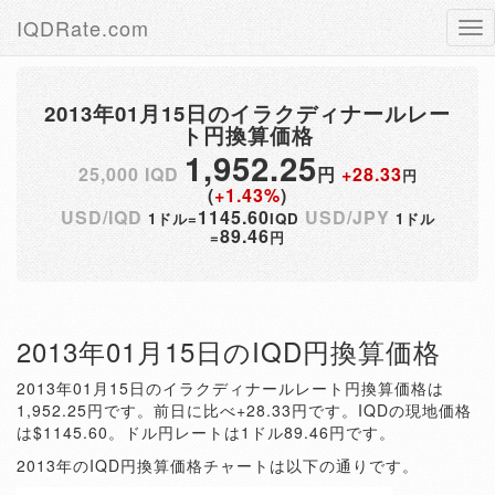
IQDRate.com
Tog
nav
2013年01月15日のイラクディナールレー
ト円換算価格
1,952.25
25,000 IQD
円
+28.33
円
(
+1.43%
)
USD/IQD
1145.60
USD/JPY
1ドル=
IQD
1ドル
89.46
=
円
2013年01月15日のIQD円換算価格
2013年01月15日のイラクディナールレート円換算価格は
1,952.25円です。前日に比べ+28.33円です。IQDの現地価格
は$1145.60。ドル円レートは1ドル89.46円です。
2013年のIQD円換算価格チャートは以下の通りです。