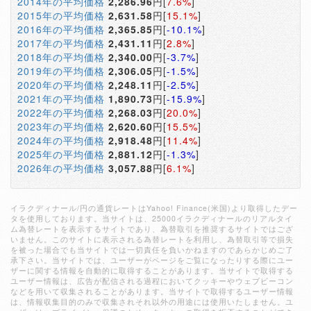
2014年の平均価格
2,286.96
円[
7.6%
]
2015年の平均価格
2,631.58
円[
15.1%
]
2016年の平均価格
2,365.85
円[
-10.1%
]
2017年の平均価格
2,431.11
円[
2.8%
]
2018年の平均価格
2,340.00
円[
-3.7%
]
2019年の平均価格
2,306.05
円[
-1.5%
]
2020年の平均価格
2,248.11
円[
-2.5%
]
2021年の平均価格
1,890.73
円[
-15.9%
]
2022年の平均価格
2,268.03
円[
20.0%
]
2023年の平均価格
2,620.60
円[
15.5%
]
2024年の平均価格
2,918.48
円[
11.4%
]
2025年の平均価格
2,881.12
円[
-1.3%
]
2026年の平均価格
3,057.88
円[
6.1%
]
イラクディナール/円の通貨レートはYahoo! Finance(米国)より取得したデー
タを使用しております。当サイトは、25000イラクディナールのリアルタイ
ム為替レートを表示するサイトであり、為替取引を推奨するサイトではござ
いません。このサイトに表示される為替レートを利用し、為替取引等で損失
を被った場合でも当サイトでは一切責任を負いかねますのであらかじめご了
承下さい。当サイトでは、ユーザーがページをご覧になったりする際にユー
ザーに関する情報を自動的に取得することがあります。当サイトで取得する
ユーザー情報は、広告が配信される過程においてクッキーやウェブビーコン
などを用いて収集されることがあります。当サイトで取得するユーザー情報
は、情報収集目的のみで収集されそれ以外の用途には使用いたしません。ユ