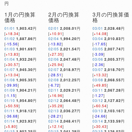
円
1月の円換算
2月の円換算
3月の円換算価
価格
価格
格
01/01
1,903.42
円
02/01
2,008.01
円
03/01
2,028.48
円
[
+18.34
]
[
+10.91
]
[
+14.08
]
01/02
1,887.86
円
02/04
1,994.20
円
03/04
2,010.83
円
[
-15.56
]
[
-13.82
]
[
-17.65
]
01/03
1,901.69
円
02/05
2,021.54
円
03/05
2,007.74
円
[
+13.83
]
[
+27.35
]
[
-3.09
]
01/04
1,932.26
円
02/06
2,047.48
円
03/06
2,005.37
円
[
+30.57
]
[
+25.94
]
[
-2.36
]
01/07
1,945.30
円
02/07
2,018.97
円
03/07
2,018.70
円
[
+13.04
]
[
-28.51
]
[
+13.32
]
01/08
1,905.35
円
02/08
2,012.25
円
03/08
2,068.55
円
[
-39.95
]
[
-6.72
]
[
+49.85
]
01/09
1,904.21
円
02/11
2,029.21
円
03/11
2,067.28
円
[
-1.15
]
[
+16.96
]
[
-1.27
]
01/10
1,954.80
円
02/12
2,064.48
円
03/12
2,127.82
円
[
+50.59
]
[
+35.28
]
[
+60.54
]
01/11
1,918.12
円
02/13
2,036.27
円
03/13
2,103.16
円
[
-36.68
]
[
-28.21
]
[
-24.66
]
01/14
1,923.92
円
02/14
2,048.41
円
03/14
2,133.59
円
[
+5.80
]
[
+12.14
]
[
+30.43
]
01/15
1,952.25
円
02/15
2,041.28
円
03/15
2,126.02
円