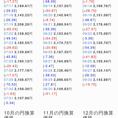
[
+17.27
]
[
-68.39
]
[
+1.70
]
07/17
2,169.61
円
08/19
2,137.20
円
09/18
2,199.76
円
[
-29.22
]
[
+50.87
]
[
+28.70
]
07/18
2,143.23
円
08/20
2,145.94
円
09/19
2,151.09
円
[
-26.39
]
[
+8.74
]
[
-48.67
]
07/19
2,208.26
円
08/21
2,089.54
円
09/20
2,178.46
円
[
+65.03
]
[
-56.39
]
[
+27.37
]
07/22
2,158.92
円
08/22
2,153.84
円
09/23
2,175.09
円
[
-49.34
]
[
+64.29
]
[
-3.36
]
07/23
2,185.55
円
08/23
2,174.72
円
09/24
2,120.70
円
[
+26.62
]
[
+20.88
]
[
-54.39
]
07/24
2,139.69
円
08/26
2,167.35
円
09/25
2,162.54
円
[
-45.85
]
[
-7.36
]
[
+41.83
]
07/25
2,160.12
円
08/27
2,164.89
円
09/26
2,150.44
円
[
+20.43
]
[
-2.47
]
[
-12.09
]
07/26
2,177.19
円
08/28
2,126.46
円
09/27
2,124.14
円
[
+17.07
]
[
-38.43
]
[
-26.30
]
07/29
2,106.67
円
08/29
2,098.65
円
09/30
2,143.89
円
[
-70.53
]
[
-27.81
]
[
+19.75
]
07/30
2,108.30
円
08/30
2,149.83
円
[
+1.63
]
[
+51.17
]
07/31
2,107.96
円
[
-0.34
]
10月の円換算
11月の円換算
12月の円換算
価格
価格
価格