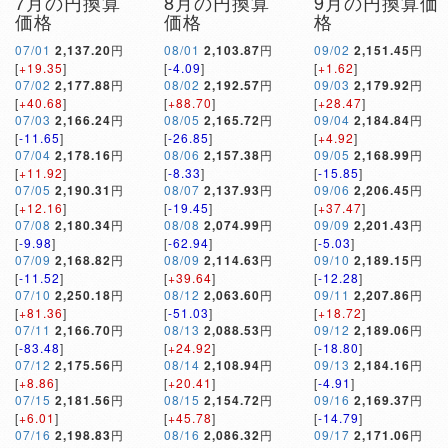
7月の円換算
8月の円換算
9月の円換算価
価格
価格
格
07/01
2,137.20
円
08/01
2,103.87
円
09/02
2,151.45
円
[
+19.35
]
[
-4.09
]
[
+1.62
]
07/02
2,177.88
円
08/02
2,192.57
円
09/03
2,179.92
円
[
+40.68
]
[
+88.70
]
[
+28.47
]
07/03
2,166.24
円
08/05
2,165.72
円
09/04
2,184.84
円
[
-11.65
]
[
-26.85
]
[
+4.92
]
07/04
2,178.16
円
08/06
2,157.38
円
09/05
2,168.99
円
[
+11.92
]
[
-8.33
]
[
-15.85
]
07/05
2,190.31
円
08/07
2,137.93
円
09/06
2,206.45
円
[
+12.16
]
[
-19.45
]
[
+37.47
]
07/08
2,180.34
円
08/08
2,074.99
円
09/09
2,201.43
円
[
-9.98
]
[
-62.94
]
[
-5.03
]
07/09
2,168.82
円
08/09
2,114.63
円
09/10
2,189.15
円
[
-11.52
]
[
+39.64
]
[
-12.28
]
07/10
2,250.18
円
08/12
2,063.60
円
09/11
2,207.86
円
[
+81.36
]
[
-51.03
]
[
+18.72
]
07/11
2,166.70
円
08/13
2,088.53
円
09/12
2,189.06
円
[
-83.48
]
[
+24.92
]
[
-18.80
]
07/12
2,175.56
円
08/14
2,108.94
円
09/13
2,184.16
円
[
+8.86
]
[
+20.41
]
[
-4.91
]
07/15
2,181.56
円
08/15
2,154.72
円
09/16
2,169.37
円
[
+6.01
]
[
+45.78
]
[
-14.79
]
07/16
2,198.83
円
08/16
2,086.32
円
09/17
2,171.06
円