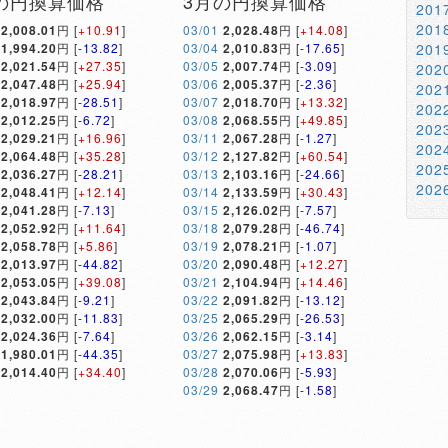
の円換算価格
3月の円換算価格
20
20
2,008.01
円 [
+10.91
]
03/01
2,028.48
円 [
+14.08
]
1,994.20
円 [
-13.82
]
03/04
2,010.83
円 [
-17.65
]
20
2,021.54
円 [
+27.35
]
03/05
2,007.74
円 [
-3.09
]
20
2,047.48
円 [
+25.94
]
03/06
2,005.37
円 [
-2.36
]
20
2,018.97
円 [
-28.51
]
03/07
2,018.70
円 [
+13.32
]
20
2,012.25
円 [
-6.72
]
03/08
2,068.55
円 [
+49.85
]
20
2,029.21
円 [
+16.96
]
03/11
2,067.28
円 [
-1.27
]
20
2,064.48
円 [
+35.28
]
03/12
2,127.82
円 [
+60.54
]
20
2,036.27
円 [
-28.21
]
03/13
2,103.16
円 [
-24.66
]
20
2,048.41
円 [
+12.14
]
03/14
2,133.59
円 [
+30.43
]
2,041.28
円 [
-7.13
]
03/15
2,126.02
円 [
-7.57
]
2,052.92
円 [
+11.64
]
03/18
2,079.28
円 [
-46.74
]
2,058.78
円 [
+5.86
]
03/19
2,078.21
円 [
-1.07
]
2,013.97
円 [
-44.82
]
03/20
2,090.48
円 [
+12.27
]
2,053.05
円 [
+39.08
]
03/21
2,104.94
円 [
+14.46
]
2,043.84
円 [
-9.21
]
03/22
2,091.82
円 [
-13.12
]
2,032.00
円 [
-11.83
]
03/25
2,065.29
円 [
-26.53
]
2,024.36
円 [
-7.64
]
03/26
2,062.15
円 [
-3.14
]
1,980.01
円 [
-44.35
]
03/27
2,075.98
円 [
+13.83
]
2,014.40
円 [
+34.40
]
03/28
2,070.06
円 [
-5.93
]
03/29
2,068.47
円 [
-1.58
]