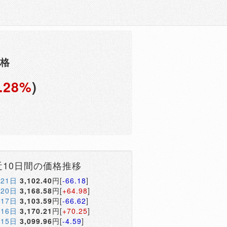
価格
.28%
)
近10日間の価格推移
月21日
3,102.40
円[
-66.18
]
月20日
3,168.58
円[
+64.98
]
月17日
3,103.59
円[
-66.62
]
月16日
3,170.21
円[
+70.25
]
月15日
3,099.96
円[
-4.59
]