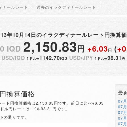
ィナールレート
過去のイラクディナールレート
013年10月14日のイラクディナールレート円換算
2,150.83
00 IQD
円
+6.03
(
+0
円
USD/IQD
1142.70
USD/JPY
98.31
1ドル=
IQD
1ドル=
円
QD円換算価格
最
07
ート円換算価格は2,150.83円です。前日に比べ+6.03
07
。ドル円レートは1ドル98.31円です。
07
以下の通りです。
07
07