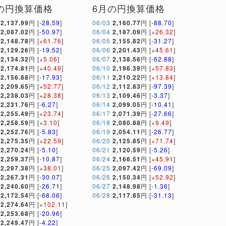
の円換算価格
6月の円換算価格
2,137.99
円 [
-28.59
]
06/03
2,160.77
円 [
-88.70
]
2,087.02
円 [
-50.97
]
06/04
2,187.09
円 [
+26.32
]
2,148.78
円 [
+61.76
]
06/05
2,155.82
円 [
-31.27
]
2,129.26
円 [
-19.52
]
06/06
2,201.43
円 [
+45.61
]
2,134.32
円 [
+5.06
]
06/07
2,138.56
円 [
-62.88
]
2,174.81
円 [
+40.49
]
06/10
2,196.39
円 [
+57.83
]
2,156.88
円 [
-17.93
]
06/11
2,210.22
円 [
+13.84
]
2,209.65
円 [
+52.77
]
06/12
2,112.83
円 [
-97.39
]
2,238.03
円 [
+28.38
]
06/13
2,109.46
円 [
-3.37
]
2,231.76
円 [
-6.27
]
06/14
2,099.05
円 [
-10.41
]
2,255.49
円 [
+23.74
]
06/17
2,071.39
円 [
-27.66
]
2,258.59
円 [
+3.10
]
06/18
2,080.88
円 [
+9.49
]
2,252.76
円 [
-5.83
]
06/19
2,054.11
円 [
-26.77
]
2,275.35
円 [
+22.59
]
06/20
2,125.85
円 [
+71.74
]
2,270.24
円 [
-5.10
]
06/21
2,120.59
円 [
-5.26
]
2,259.37
円 [
-10.87
]
06/24
2,166.51
円 [
+45.91
]
2,297.38
円 [
+38.01
]
06/25
2,097.42
円 [
-69.09
]
2,267.31
円 [
-30.07
]
06/26
2,150.34
円 [
+52.92
]
2,240.60
円 [
-26.71
]
06/27
2,148.98
円 [
-1.36
]
2,172.54
円 [
-68.06
]
06/28
2,117.85
円 [
-31.13
]
2,274.64
円 [
+102.11
]
2,253.68
円 [
-20.96
]
2,249.47
円 [
-4.22
]