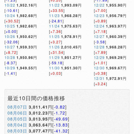
10/22
1,952.16
円
11/22
1,993.09
円
12/22
1,955.90
円
[
-10.61
]
[
+33.55
]
[
+7.00
]
10/24
1,982.68
円
11/23
1,968.28
円
12/23
1,956.79
円
[
+30.52
]
[
-24.81
]
[
+0.89
]
10/25
1,982.68
円
11/24
1,975.63
円
12/24
1,963.97
円
[
+0.00
]
[
+7.36
]
[
+7.18
]
10/26
1,950.62
円
11/25
1,978.91
円
12/27
1,960.39
円
[
-32.06
]
[
+3.27
]
[
-3.58
]
10/27
1,959.33
円
11/26
2,010.45
円
12/28
1,968.28
円
[
+8.72
]
[
+31.54
]
[
+7.89
]
10/28
1,950.96
円
11/29
1,951.27
円
12/29
1,969.29
円
[
-8.37
]
[
-59.18
]
[
+1.01
]
10/29
1,949.55
円
11/30
1,951.30
円
12/30
1,969.67
円
[
-1.41
]
[
+0.03
]
[
+0.38
]
12/31
1,972.91
円
[
+3.24
]
最近10日間の価格推移
08月07日
3,011.41
円[
-0.82
]
08月06日
3,012.23
円[
-1.72
]
08月05日
3,013.95
円[
-49.69
]
08月04日
3,063.64
円[
-13.83
]
08月03日
3,077.47
円[
-41.32
]