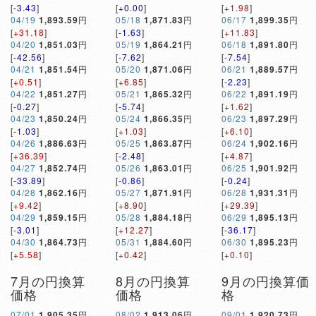
[
-3.43
]
[
+0.00
]
[
+1.98
]
04/19
1,893.59
円
05/18
1,871.83
円
06/17
1,899.35
円
[
+31.18
]
[
-1.63
]
[
+11.83
]
04/20
1,851.03
円
05/19
1,864.21
円
06/18
1,891.80
円
[
-42.56
]
[
-7.62
]
[
-7.54
]
04/21
1,851.54
円
05/20
1,871.06
円
06/21
1,889.57
円
[
+0.51
]
[
+6.85
]
[
-2.23
]
04/22
1,851.27
円
05/21
1,865.32
円
06/22
1,891.19
円
[
-0.27
]
[
-5.74
]
[
+1.62
]
04/23
1,850.24
円
05/24
1,866.35
円
06/23
1,897.29
円
[
-1.03
]
[
+1.03
]
[
+6.10
]
04/26
1,886.63
円
05/25
1,863.87
円
06/24
1,902.16
円
[
+36.39
]
[
-2.48
]
[
+4.87
]
04/27
1,852.74
円
05/26
1,863.01
円
06/25
1,901.92
円
[
-33.89
]
[
-0.86
]
[
-0.24
]
04/28
1,862.16
円
05/27
1,871.91
円
06/28
1,931.31
円
[
+9.42
]
[
+8.90
]
[
+29.39
]
04/29
1,859.15
円
05/28
1,884.18
円
06/29
1,895.13
円
[
-3.01
]
[
+12.27
]
[
-36.17
]
04/30
1,864.73
円
05/31
1,884.60
円
06/30
1,895.23
円
[
+5.58
]
[
+0.42
]
[
+0.10
]
7月の円換算
8月の円換算
9月の円換算価
価格
価格
格
07/01
1,905.35
円
08/02
1,913.06
円
09/01
1,920.73
円