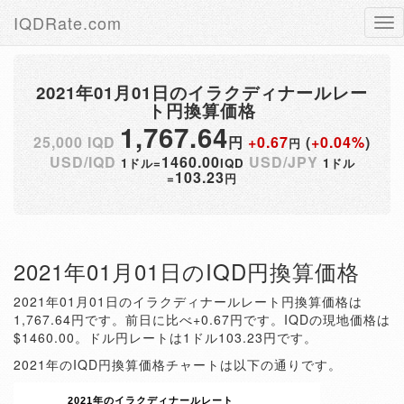
IQDRate.com
Tog
nav
2021年01月01日のイラクディナールレー
ト円換算価格
1,767.64
25,000 IQD
円
+0.67
(
+0.04%
)
円
USD/IQD
1460.00
USD/JPY
1ドル=
IQD
1ドル
103.23
=
円
2021年01月01日のIQD円換算価格
2021年01月01日のイラクディナールレート円換算価格は
1,767.64円です。前日に比べ+0.67円です。IQDの現地価格は
$1460.00。ドル円レートは1ドル103.23円です。
2021年のIQD円換算価格チャートは以下の通りです。
2021年のイラクディナールレート