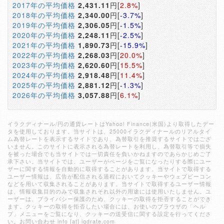
2017年の平均価格
2,431.11
円[
2.8%
]
2018年の平均価格
2,340.00
円[
-3.7%
]
2019年の平均価格
2,306.05
円[
-1.5%
]
2020年の平均価格
2,248.11
円[
-2.5%
]
2021年の平均価格
1,890.73
円[
-15.9%
]
2022年の平均価格
2,268.03
円[
20.0%
]
2023年の平均価格
2,620.60
円[
15.5%
]
2024年の平均価格
2,918.48
円[
11.4%
]
2025年の平均価格
2,881.12
円[
-1.3%
]
2026年の平均価格
3,057.88
円[
6.1%
]
イラクディナール/円の通貨レートはYahoo! Finance(米国)より取得したデー
タを使用しております。当サイトは、25000イラクディナールのリアルタイ
ム為替レートを表示するサイトであり、為替取引を推奨するサイトではござ
いません。このサイトに表示される為替レートを利用し、為替取引等で損失
を被った場合でも当サイトでは一切責任を負いかねますのであらかじめご了
承下さい。当サイトでは、ユーザーがページをご覧になったりする際にユー
ザーに関する情報を自動的に取得することがあります。当サイトで取得する
ユーザー情報は、広告が配信される過程においてクッキーやウェブビーコン
などを用いて収集されることがあります。当サイトで取得するユーザー情報
は、情報収集目的のみで収集されそれ以外の用途には使用いたしません。ユ
ーザーは、プライバシー保護のため、クッキーの取得を拒否することができ
ます。クッキーの取得を拒否したい場合には、お使いのブラウザの「ヘル
プ」メニューをご覧になり、クッキーの送受信に関する設定を行ってくださ
い。お問い合わせ info [at] iqdrate.com