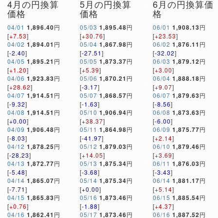
4月の円換算
5月の円換算
6月の円換算価
価格
価格
格
04/01
1,896.40
円
05/03
1,895.48
円
06/01
1,908.13
円
[
+7.53
]
[
+30.76
]
[
+23.53
]
04/02
1,894.01
円
05/04
1,867.98
円
06/02
1,876.11
円
[
-2.40
]
[
-27.51
]
[
-32.02
]
04/05
1,895.21
円
05/05
1,873.37
円
06/03
1,879.12
円
[
+1.20
]
[
+5.39
]
[
+3.00
]
04/06
1,923.83
円
05/06
1,870.21
円
06/04
1,888.18
円
[
+28.62
]
[
-3.17
]
[
+9.07
]
04/07
1,914.51
円
05/07
1,868.57
円
06/07
1,879.63
円
[
-9.32
]
[
-1.63
]
[
-8.56
]
04/08
1,914.51
円
05/10
1,906.94
円
06/08
1,873.63
円
[
+0.00
]
[
+38.37
]
[
-6.00
]
04/09
1,906.48
円
05/11
1,864.98
円
06/09
1,875.77
円
[
-8.03
]
[
-41.97
]
[
+2.14
]
04/12
1,878.25
円
05/12
1,879.03
円
06/10
1,879.46
円
[
-28.23
]
[
+14.05
]
[
+3.69
]
04/13
1,872.77
円
05/13
1,875.34
円
06/11
1,876.03
円
[
-5.48
]
[
-3.68
]
[
-3.43
]
04/14
1,865.07
円
05/14
1,875.34
円
06/14
1,881.17
円
[
-7.71
]
[
+0.00
]
[
+5.14
]
04/15
1,865.83
円
05/16
1,873.46
円
06/15
1,885.54
円
[
+0.76
]
[
-1.88
]
[
+4.37
]
04/16
1,862.41
円
05/17
1,873.46
円
06/16
1,887.52
円