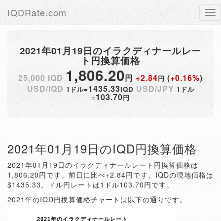
IQDRate.com
Tog
nav
2021年01月19日のイラクディナールレー
ト円換算価格
1,806.20
25,000 IQD
円
+2.84
(
+0.16%
)
円
USD/IQD
1435.33
USD/JPY
1ドル=
IQD
1ドル
103.70
=
円
2021年01月19日のIQD円換算価格
2021年01月19日のイラクディナールレート円換算価格は
1,806.20円です。前日に比べ+2.84円です。IQDの現地価格は
$1435.33。ドル円レートは1ドル103.70円です。
2021年のIQD円換算価格チャートは以下の通りです。
2021年のイラクディナールレート