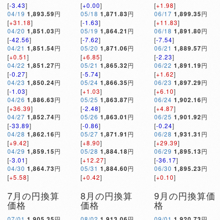
[
-3.43
]
[
+0.00
]
[
+1.98
]
04/19
1,893.59
円
05/18
1,871.83
円
06/17
1,899.35
円
[
+31.18
]
[
-1.63
]
[
+11.83
]
04/20
1,851.03
円
05/19
1,864.21
円
06/18
1,891.80
円
[
-42.56
]
[
-7.62
]
[
-7.54
]
04/21
1,851.54
円
05/20
1,871.06
円
06/21
1,889.57
円
[
+0.51
]
[
+6.85
]
[
-2.23
]
04/22
1,851.27
円
05/21
1,865.32
円
06/22
1,891.19
円
[
-0.27
]
[
-5.74
]
[
+1.62
]
04/23
1,850.24
円
05/24
1,866.35
円
06/23
1,897.29
円
[
-1.03
]
[
+1.03
]
[
+6.10
]
04/26
1,886.63
円
05/25
1,863.87
円
06/24
1,902.16
円
[
+36.39
]
[
-2.48
]
[
+4.87
]
04/27
1,852.74
円
05/26
1,863.01
円
06/25
1,901.92
円
[
-33.89
]
[
-0.86
]
[
-0.24
]
04/28
1,862.16
円
05/27
1,871.91
円
06/28
1,931.31
円
[
+9.42
]
[
+8.90
]
[
+29.39
]
04/29
1,859.15
円
05/28
1,884.18
円
06/29
1,895.13
円
[
-3.01
]
[
+12.27
]
[
-36.17
]
04/30
1,864.73
円
05/31
1,884.60
円
06/30
1,895.23
円
[
+5.58
]
[
+0.42
]
[
+0.10
]
7月の円換算
8月の円換算
9月の円換算価
価格
価格
格
07/01
1,905.35
円
08/02
1,913.06
円
09/01
1,920.73
円