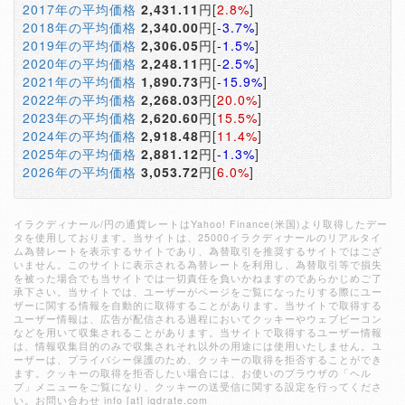
2017年の平均価格
2,431.11
円[
2.8%
]
2018年の平均価格
2,340.00
円[
-3.7%
]
2019年の平均価格
2,306.05
円[
-1.5%
]
2020年の平均価格
2,248.11
円[
-2.5%
]
2021年の平均価格
1,890.73
円[
-15.9%
]
2022年の平均価格
2,268.03
円[
20.0%
]
2023年の平均価格
2,620.60
円[
15.5%
]
2024年の平均価格
2,918.48
円[
11.4%
]
2025年の平均価格
2,881.12
円[
-1.3%
]
2026年の平均価格
3,053.72
円[
6.0%
]
イラクディナール/円の通貨レートはYahoo! Finance(米国)より取得したデー
タを使用しております。当サイトは、25000イラクディナールのリアルタイ
ム為替レートを表示するサイトであり、為替取引を推奨するサイトではござ
いません。このサイトに表示される為替レートを利用し、為替取引等で損失
を被った場合でも当サイトでは一切責任を負いかねますのであらかじめご了
承下さい。当サイトでは、ユーザーがページをご覧になったりする際にユー
ザーに関する情報を自動的に取得することがあります。当サイトで取得する
ユーザー情報は、広告が配信される過程においてクッキーやウェブビーコン
などを用いて収集されることがあります。当サイトで取得するユーザー情報
は、情報収集目的のみで収集されそれ以外の用途には使用いたしません。ユ
ーザーは、プライバシー保護のため、クッキーの取得を拒否することができ
ます。クッキーの取得を拒否したい場合には、お使いのブラウザの「ヘル
プ」メニューをご覧になり、クッキーの送受信に関する設定を行ってくださ
い。お問い合わせ info [at] iqdrate.com