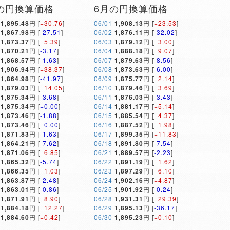
の円換算価格
6月の円換算価格
1,895.48
円 [
+30.76
]
06/01
1,908.13
円 [
+23.53
]
1,867.98
円 [
-27.51
]
06/02
1,876.11
円 [
-32.02
]
1,873.37
円 [
+5.39
]
06/03
1,879.12
円 [
+3.00
]
1,870.21
円 [
-3.17
]
06/04
1,888.18
円 [
+9.07
]
1,868.57
円 [
-1.63
]
06/07
1,879.63
円 [
-8.56
]
1,906.94
円 [
+38.37
]
06/08
1,873.63
円 [
-6.00
]
1,864.98
円 [
-41.97
]
06/09
1,875.77
円 [
+2.14
]
1,879.03
円 [
+14.05
]
06/10
1,879.46
円 [
+3.69
]
1,875.34
円 [
-3.68
]
06/11
1,876.03
円 [
-3.43
]
1,875.34
円 [
+0.00
]
06/14
1,881.17
円 [
+5.14
]
1,873.46
円 [
-1.88
]
06/15
1,885.54
円 [
+4.37
]
1,873.46
円 [
+0.00
]
06/16
1,887.52
円 [
+1.98
]
1,871.83
円 [
-1.63
]
06/17
1,899.35
円 [
+11.83
]
1,864.21
円 [
-7.62
]
06/18
1,891.80
円 [
-7.54
]
1,871.06
円 [
+6.85
]
06/21
1,889.57
円 [
-2.23
]
1,865.32
円 [
-5.74
]
06/22
1,891.19
円 [
+1.62
]
1,866.35
円 [
+1.03
]
06/23
1,897.29
円 [
+6.10
]
1,863.87
円 [
-2.48
]
06/24
1,902.16
円 [
+4.87
]
1,863.01
円 [
-0.86
]
06/25
1,901.92
円 [
-0.24
]
1,871.91
円 [
+8.90
]
06/28
1,931.31
円 [
+29.39
]
1,884.18
円 [
+12.27
]
06/29
1,895.13
円 [
-36.17
]
1,884.60
円 [
+0.42
]
06/30
1,895.23
円 [
+0.10
]