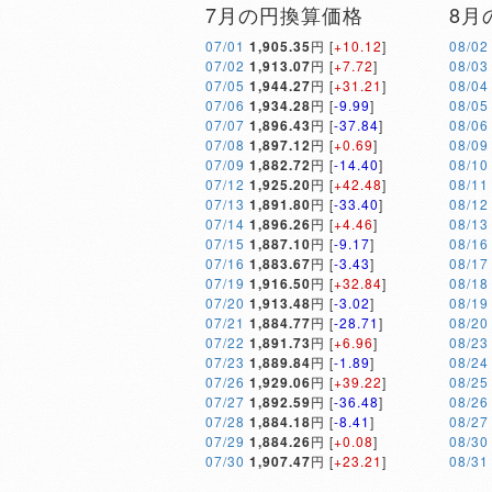
7月の円換算価格
8月
07/01
1,905.35
円 [
+10.12
]
08/02
07/02
1,913.07
円 [
+7.72
]
08/03
07/05
1,944.27
円 [
+31.21
]
08/04
07/06
1,934.28
円 [
-9.99
]
08/05
07/07
1,896.43
円 [
-37.84
]
08/06
07/08
1,897.12
円 [
+0.69
]
08/09
07/09
1,882.72
円 [
-14.40
]
08/10
07/12
1,925.20
円 [
+42.48
]
08/11
07/13
1,891.80
円 [
-33.40
]
08/12
07/14
1,896.26
円 [
+4.46
]
08/13
07/15
1,887.10
円 [
-9.17
]
08/16
07/16
1,883.67
円 [
-3.43
]
08/17
07/19
1,916.50
円 [
+32.84
]
08/18
07/20
1,913.48
円 [
-3.02
]
08/19
07/21
1,884.77
円 [
-28.71
]
08/20
07/22
1,891.73
円 [
+6.96
]
08/23
07/23
1,889.84
円 [
-1.89
]
08/24
07/26
1,929.06
円 [
+39.22
]
08/25
07/27
1,892.59
円 [
-36.48
]
08/26
07/28
1,884.18
円 [
-8.41
]
08/27
07/29
1,884.26
円 [
+0.08
]
08/30
07/30
1,907.47
円 [
+23.21
]
08/31