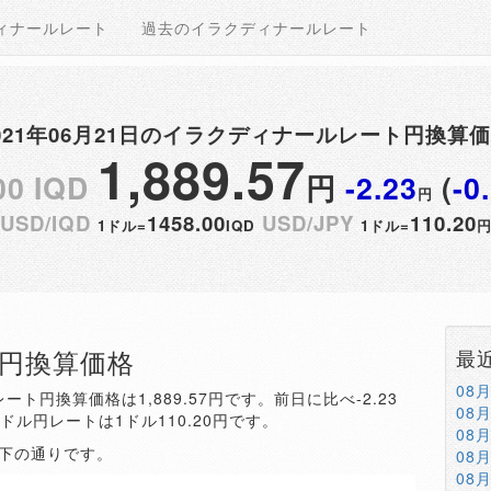
ィナールレート
過去のイラクディナールレート
021年06月21日のイラクディナールレート円換算
1,889.57
00 IQD
円
-2.23
(
-0
円
USD/IQD
1458.00
USD/JPY
110.20
1ドル=
IQD
1ドル=
QD円換算価格
最
08
ート円換算価格は1,889.57円です。前日に比べ-2.23
08
。ドル円レートは1ドル110.20円です。
08
以下の通りです。
08
08