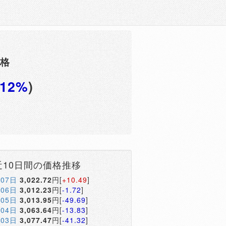
価格
.12%
)
円
近10日間の価格推移
月07日
3,022.72
円[
+10.49
]
月06日
3,012.23
円[
-1.72
]
月05日
3,013.95
円[
-49.69
]
月04日
3,063.64
円[
-13.83
]
月03日
3,077.47
円[
-41.32
]