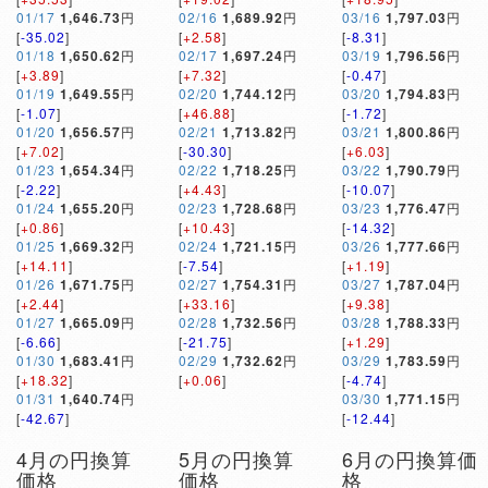
01/17
1,646.73
円
02/16
1,689.92
円
03/16
1,797.03
円
[
-35.02
]
[
+2.58
]
[
-8.31
]
01/18
1,650.62
円
02/17
1,697.24
円
03/19
1,796.56
円
[
+3.89
]
[
+7.32
]
[
-0.47
]
01/19
1,649.55
円
02/20
1,744.12
円
03/20
1,794.83
円
[
-1.07
]
[
+46.88
]
[
-1.72
]
01/20
1,656.57
円
02/21
1,713.82
円
03/21
1,800.86
円
[
+7.02
]
[
-30.30
]
[
+6.03
]
01/23
1,654.34
円
02/22
1,718.25
円
03/22
1,790.79
円
[
-2.22
]
[
+4.43
]
[
-10.07
]
01/24
1,655.20
円
02/23
1,728.68
円
03/23
1,776.47
円
[
+0.86
]
[
+10.43
]
[
-14.32
]
01/25
1,669.32
円
02/24
1,721.15
円
03/26
1,777.66
円
[
+14.11
]
[
-7.54
]
[
+1.19
]
01/26
1,671.75
円
02/27
1,754.31
円
03/27
1,787.04
円
[
+2.44
]
[
+33.16
]
[
+9.38
]
01/27
1,665.09
円
02/28
1,732.56
円
03/28
1,788.33
円
[
-6.66
]
[
-21.75
]
[
+1.29
]
01/30
1,683.41
円
02/29
1,732.62
円
03/29
1,783.59
円
[
+18.32
]
[
+0.06
]
[
-4.74
]
01/31
1,640.74
円
03/30
1,771.15
円
[
-42.67
]
[
-12.44
]
4月の円換算
5月の円換算
6月の円換算価
価格
価格
格