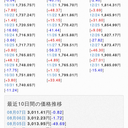
10/19
1,735.75
円
11/21
1,796.70
円
12/21
1,814.31
円
[
+7.89
]
[
+48.37
]
[
+3.69
]
10/22
1,737.24
円
11/22
1,811.86
円
12/24
1,845.91
円
[
+1.49
]
[
+15.15
]
[
+31.60
]
10/23
1,720.59
円
11/23
1,770.42
円
12/25
1,854.99
円
[
-16.66
]
[
-41.44
]
[
+9.08
]
10/24
1,716.93
円
11/26
1,815.88
円
12/26
1,827.17
円
[
-3.66
]
[
+45.46
]
[
-27.82
]
10/25
1,717.73
円
11/27
1,759.51
円
12/27
1,873.47
円
[
+0.80
]
[
-56.37
]
[
+46.30
]
10/26
1,765.85
円
11/28
1,764.40
円
12/28
1,900.48
円
[
+48.12
]
[
+4.89
]
[
+27.01
]
10/29
1,748.09
円
11/29
1,765.53
円
12/31
1,885.09
円
[
-17.75
]
[
+1.13
]
[
-15.40
]
10/30
1,751.89
円
11/30
1,799.01
円
[
+3.80
]
[
+33.48
]
10/31
1,740.65
円
[
-11.24
]
最近10日間の価格推移
08月07日
3,011.41
円[
-0.82
]
08月06日
3,012.23
円[
-1.72
]
08月05日
3,013.95
円[
-49.69
]