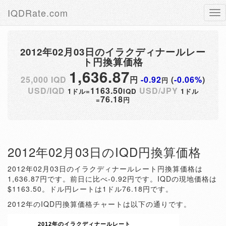
IQDRate.com
Tog
nav
2012年02月03日のイラクディナールレー
ト円換算価格
1,636.87
25,000 IQD
円
-0.92
(
-0.06%
)
円
USD/IQD
1163.50
USD/JPY
1ドル=
IQD
1ドル
76.18
=
円
2012年02月03日のIQD円換算価格
2012年02月03日のイラクディナールレート円換算価格は
1,636.87円です。前日に比べ-0.92円です。IQDの現地価格は
$1163.50。ドル円レートは1ドル76.18円です。
2012年のIQD円換算価格チャートは以下の通りです。
2012年のイラクディナールレート