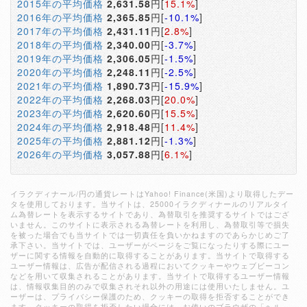
2015年の平均価格
2,631.58
円[
15.1%
]
2016年の平均価格
2,365.85
円[
-10.1%
]
2017年の平均価格
2,431.11
円[
2.8%
]
2018年の平均価格
2,340.00
円[
-3.7%
]
2019年の平均価格
2,306.05
円[
-1.5%
]
2020年の平均価格
2,248.11
円[
-2.5%
]
2021年の平均価格
1,890.73
円[
-15.9%
]
2022年の平均価格
2,268.03
円[
20.0%
]
2023年の平均価格
2,620.60
円[
15.5%
]
2024年の平均価格
2,918.48
円[
11.4%
]
2025年の平均価格
2,881.12
円[
-1.3%
]
2026年の平均価格
3,057.88
円[
6.1%
]
イラクディナール/円の通貨レートはYahoo! Finance(米国)より取得したデー
タを使用しております。当サイトは、25000イラクディナールのリアルタイ
ム為替レートを表示するサイトであり、為替取引を推奨するサイトではござ
いません。このサイトに表示される為替レートを利用し、為替取引等で損失
を被った場合でも当サイトでは一切責任を負いかねますのであらかじめご了
承下さい。当サイトでは、ユーザーがページをご覧になったりする際にユー
ザーに関する情報を自動的に取得することがあります。当サイトで取得する
ユーザー情報は、広告が配信される過程においてクッキーやウェブビーコン
などを用いて収集されることがあります。当サイトで取得するユーザー情報
は、情報収集目的のみで収集されそれ以外の用途には使用いたしません。ユ
ーザーは、プライバシー保護のため、クッキーの取得を拒否することができ
ます。クッキーの取得を拒否したい場合には、お使いのブラウザの「ヘル