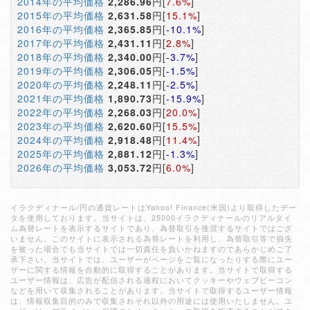
2014年の平均価格
2,286.96
円[
7.6%
]
2015年の平均価格
2,631.58
円[
15.1%
]
2016年の平均価格
2,365.85
円[
-10.1%
]
2017年の平均価格
2,431.11
円[
2.8%
]
2018年の平均価格
2,340.00
円[
-3.7%
]
2019年の平均価格
2,306.05
円[
-1.5%
]
2020年の平均価格
2,248.11
円[
-2.5%
]
2021年の平均価格
1,890.73
円[
-15.9%
]
2022年の平均価格
2,268.03
円[
20.0%
]
2023年の平均価格
2,620.60
円[
15.5%
]
2024年の平均価格
2,918.48
円[
11.4%
]
2025年の平均価格
2,881.12
円[
-1.3%
]
2026年の平均価格
3,053.72
円[
6.0%
]
イラクディナール/円の通貨レートはYahoo! Finance(米国)より取得したデー
タを使用しております。当サイトは、25000イラクディナールのリアルタイ
ム為替レートを表示するサイトであり、為替取引を推奨するサイトではござ
いません。このサイトに表示される為替レートを利用し、為替取引等で損失
を被った場合でも当サイトでは一切責任を負いかねますのであらかじめご了
承下さい。当サイトでは、ユーザーがページをご覧になったりする際にユー
ザーに関する情報を自動的に取得することがあります。当サイトで取得する
ユーザー情報は、広告が配信される過程においてクッキーやウェブビーコン
などを用いて収集されることがあります。当サイトで取得するユーザー情報
は、情報収集目的のみで収集されそれ以外の用途には使用いたしません。ユ