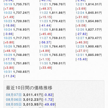
10/19
1,735.75
円
11/21
1,796.70
円
12/21
1,814.31
円
[
+7.89
]
[
+48.37
]
[
+3.69
]
10/22
1,737.24
円
11/22
1,811.86
円
12/24
1,845.91
円
[
+1.49
]
[
+15.15
]
[
+31.60
]
10/23
1,720.59
円
11/23
1,770.42
円
12/25
1,854.99
円
[
-16.66
]
[
-41.44
]
[
+9.08
]
10/24
1,716.93
円
11/26
1,815.88
円
12/26
1,827.17
円
[
-3.66
]
[
+45.46
]
[
-27.82
]
10/25
1,717.73
円
11/27
1,759.51
円
12/27
1,873.47
円
[
+0.80
]
[
-56.37
]
[
+46.30
]
10/26
1,765.85
円
11/28
1,764.40
円
12/28
1,900.48
円
[
+48.12
]
[
+4.89
]
[
+27.01
]
10/29
1,748.09
円
11/29
1,765.53
円
12/31
1,885.09
円
[
-17.75
]
[
+1.13
]
[
-15.40
]
10/30
1,751.89
円
11/30
1,799.01
円
[
+3.80
]
[
+33.48
]
10/31
1,740.65
円
[
-11.24
]
最近10日間の価格推移
08月07日
3,011.41
円[
-0.82
]
08月06日
3,012.23
円[
-1.72
]
08月05日
3,013.95
円[
-49.69
]