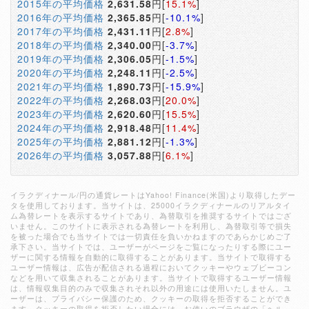
2015年の平均価格
2,631.58
円[
15.1%
]
2016年の平均価格
2,365.85
円[
-10.1%
]
2017年の平均価格
2,431.11
円[
2.8%
]
2018年の平均価格
2,340.00
円[
-3.7%
]
2019年の平均価格
2,306.05
円[
-1.5%
]
2020年の平均価格
2,248.11
円[
-2.5%
]
2021年の平均価格
1,890.73
円[
-15.9%
]
2022年の平均価格
2,268.03
円[
20.0%
]
2023年の平均価格
2,620.60
円[
15.5%
]
2024年の平均価格
2,918.48
円[
11.4%
]
2025年の平均価格
2,881.12
円[
-1.3%
]
2026年の平均価格
3,057.88
円[
6.1%
]
イラクディナール/円の通貨レートはYahoo! Finance(米国)より取得したデー
タを使用しております。当サイトは、25000イラクディナールのリアルタイ
ム為替レートを表示するサイトであり、為替取引を推奨するサイトではござ
いません。このサイトに表示される為替レートを利用し、為替取引等で損失
を被った場合でも当サイトでは一切責任を負いかねますのであらかじめご了
承下さい。当サイトでは、ユーザーがページをご覧になったりする際にユー
ザーに関する情報を自動的に取得することがあります。当サイトで取得する
ユーザー情報は、広告が配信される過程においてクッキーやウェブビーコン
などを用いて収集されることがあります。当サイトで取得するユーザー情報
は、情報収集目的のみで収集されそれ以外の用途には使用いたしません。ユ
ーザーは、プライバシー保護のため、クッキーの取得を拒否することができ
ます。クッキーの取得を拒否したい場合には、お使いのブラウザの「ヘル