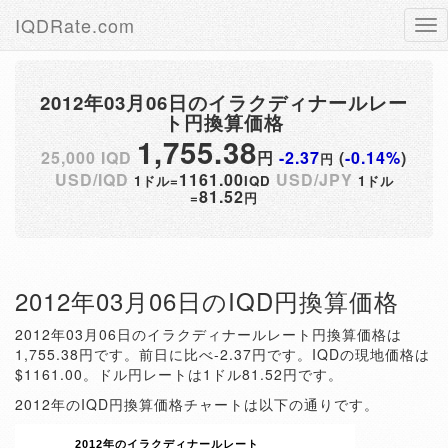
IQDRate.com
Tog
nav
2012年03月06日のイラクディナールレー
ト円換算価格
1,755.38
25,000 IQD
円
-2.37
(
-0.14%
)
円
USD/IQD
1161.00
USD/JPY
1ドル=
IQD
1ドル
81.52
=
円
2012年03月06日のIQD円換算価格
2012年03月06日のイラクディナールレート円換算価格は
1,755.38円です。前日に比べ-2.37円です。IQDの現地価格は
$1161.00。ドル円レートは1ドル81.52円です。
2012年のIQD円換算価格チャートは以下の通りです。
2012年のイラクディナールレート