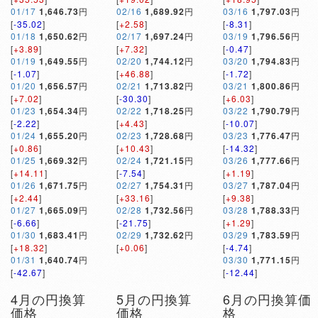
01/17
1,646.73
円
02/16
1,689.92
円
03/16
1,797.03
円
[
-35.02
]
[
+2.58
]
[
-8.31
]
01/18
1,650.62
円
02/17
1,697.24
円
03/19
1,796.56
円
[
+3.89
]
[
+7.32
]
[
-0.47
]
01/19
1,649.55
円
02/20
1,744.12
円
03/20
1,794.83
円
[
-1.07
]
[
+46.88
]
[
-1.72
]
01/20
1,656.57
円
02/21
1,713.82
円
03/21
1,800.86
円
[
+7.02
]
[
-30.30
]
[
+6.03
]
01/23
1,654.34
円
02/22
1,718.25
円
03/22
1,790.79
円
[
-2.22
]
[
+4.43
]
[
-10.07
]
01/24
1,655.20
円
02/23
1,728.68
円
03/23
1,776.47
円
[
+0.86
]
[
+10.43
]
[
-14.32
]
01/25
1,669.32
円
02/24
1,721.15
円
03/26
1,777.66
円
[
+14.11
]
[
-7.54
]
[
+1.19
]
01/26
1,671.75
円
02/27
1,754.31
円
03/27
1,787.04
円
[
+2.44
]
[
+33.16
]
[
+9.38
]
01/27
1,665.09
円
02/28
1,732.56
円
03/28
1,788.33
円
[
-6.66
]
[
-21.75
]
[
+1.29
]
01/30
1,683.41
円
02/29
1,732.62
円
03/29
1,783.59
円
[
+18.32
]
[
+0.06
]
[
-4.74
]
01/31
1,640.74
円
03/30
1,771.15
円
[
-42.67
]
[
-12.44
]
4月の円換算
5月の円換算
6月の円換算価
価格
価格
格