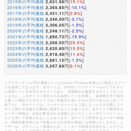
2015年の平均価格
2,631.58
円[
15.1%
]
2016年の平均価格
2,365.85
円[
-10.1%
]
2017年の平均価格
2,431.11
円[
2.8%
]
2018年の平均価格
2,340.00
円[
-3.7%
]
2019年の平均価格
2,306.05
円[
-1.5%
]
2020年の平均価格
2,248.11
円[
-2.5%
]
2021年の平均価格
1,890.73
円[
-15.9%
]
2022年の平均価格
2,268.03
円[
20.0%
]
2023年の平均価格
2,620.60
円[
15.5%
]
2024年の平均価格
2,918.48
円[
11.4%
]
2025年の平均価格
2,881.12
円[
-1.3%
]
2026年の平均価格
3,057.88
円[
6.1%
]
イラクディナール/円の通貨レートはYahoo! Finance(米国)より取得したデー
タを使用しております。当サイトは、25000イラクディナールのリアルタイ
ム為替レートを表示するサイトであり、為替取引を推奨するサイトではござ
いません。このサイトに表示される為替レートを利用し、為替取引等で損失
を被った場合でも当サイトでは一切責任を負いかねますのであらかじめご了
承下さい。当サイトでは、ユーザーがページをご覧になったりする際にユー
ザーに関する情報を自動的に取得することがあります。当サイトで取得する
ユーザー情報は、広告が配信される過程においてクッキーやウェブビーコン
などを用いて収集されることがあります。当サイトで取得するユーザー情報
は、情報収集目的のみで収集されそれ以外の用途には使用いたしません。ユ
ーザーは、プライバシー保護のため、クッキーの取得を拒否することができ
ます。クッキーの取得を拒否したい場合には、お使いのブラウザの「ヘル