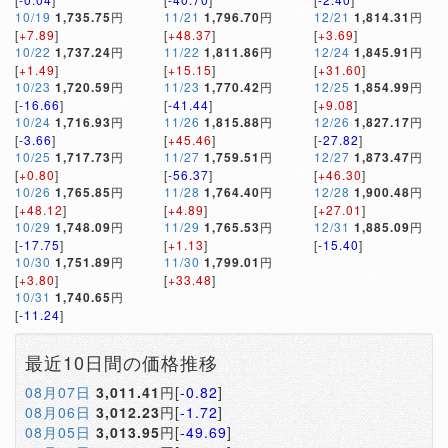
10/19
1,735.75
円
11/21
1,796.70
円
12/21
1,814.31
円
[
+7.89
]
[
+48.37
]
[
+3.69
]
10/22
1,737.24
円
11/22
1,811.86
円
12/24
1,845.91
円
[
+1.49
]
[
+15.15
]
[
+31.60
]
10/23
1,720.59
円
11/23
1,770.42
円
12/25
1,854.99
円
[
-16.66
]
[
-41.44
]
[
+9.08
]
10/24
1,716.93
円
11/26
1,815.88
円
12/26
1,827.17
円
[
-3.66
]
[
+45.46
]
[
-27.82
]
10/25
1,717.73
円
11/27
1,759.51
円
12/27
1,873.47
円
[
+0.80
]
[
-56.37
]
[
+46.30
]
10/26
1,765.85
円
11/28
1,764.40
円
12/28
1,900.48
円
[
+48.12
]
[
+4.89
]
[
+27.01
]
10/29
1,748.09
円
11/29
1,765.53
円
12/31
1,885.09
円
[
-17.75
]
[
+1.13
]
[
-15.40
]
10/30
1,751.89
円
11/30
1,799.01
円
[
+3.80
]
[
+33.48
]
10/31
1,740.65
円
[
-11.24
]
最近10日間の価格推移
08月07日
3,011.41
円[
-0.82
]
08月06日
3,012.23
円[
-1.72
]
08月05日
3,013.95
円[
-49.69
]