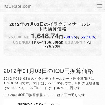
IQDRate.com
Tog
nav
2012年01月03日のイラクディナールレー
ト円換算価格
1,648.74
25,000 IQD
円
-33.95
(
-2.10%
)
円
USD/IQD
1166.50
USD/JPY
1ドル=
IQD
1ドル
76.93
=
円
2012年01月03日のIQD円換算価格
2012年01月03日のイラクディナールレート円換算価格は
1,648.74円です。前日に比べ-33.95円です。IQDの現地価格
は$1166.50。ドル円レートは1ドル76.93円です。
2012年のIQD円換算価格チャートは以下の通りです。
2012年のイラクディナールレート