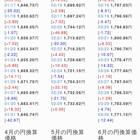
01/17
1,646.73
円
02/16
1,689.92
円
03/16
1,797.03
円
[
-35.02
]
[
+2.58
]
[
-8.31
]
01/18
1,650.62
円
02/17
1,697.24
円
03/19
1,796.56
円
[
+3.89
]
[
+7.32
]
[
-0.47
]
01/19
1,649.55
円
02/20
1,744.12
円
03/20
1,794.83
円
[
-1.07
]
[
+46.88
]
[
-1.72
]
01/20
1,656.57
円
02/21
1,713.82
円
03/21
1,800.86
円
[
+7.02
]
[
-30.30
]
[
+6.03
]
01/23
1,654.34
円
02/22
1,718.25
円
03/22
1,790.79
円
[
-2.22
]
[
+4.43
]
[
-10.07
]
01/24
1,655.20
円
02/23
1,728.68
円
03/23
1,776.47
円
[
+0.86
]
[
+10.43
]
[
-14.32
]
01/25
1,669.32
円
02/24
1,721.15
円
03/26
1,777.66
円
[
+14.11
]
[
-7.54
]
[
+1.19
]
01/26
1,671.75
円
02/27
1,754.31
円
03/27
1,787.04
円
[
+2.44
]
[
+33.16
]
[
+9.38
]
01/27
1,665.09
円
02/28
1,732.56
円
03/28
1,788.33
円
[
-6.66
]
[
-21.75
]
[
+1.29
]
01/30
1,683.41
円
02/29
1,732.62
円
03/29
1,783.59
円
[
+18.32
]
[
+0.06
]
[
-4.74
]
01/31
1,640.74
円
03/30
1,771.15
円
[
-42.67
]
[
-12.44
]
4月の円換算
5月の円換算
6月の円換算価
価格
価格
格