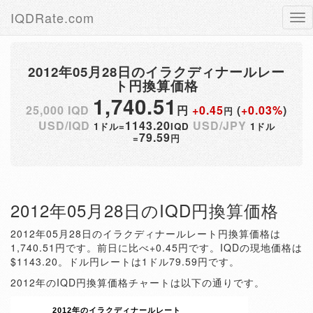
IQDRate.com
Tog
nav
2012年05月28日のイラクディナールレー
ト円換算価格
1,740.51
25,000 IQD
円
+0.45
(
+0.03%
)
円
USD/IQD
1143.20
USD/JPY
1ドル=
IQD
1ドル
79.59
=
円
2012年05月28日のIQD円換算価格
2012年05月28日のイラクディナールレート円換算価格は
1,740.51円です。前日に比べ+0.45円です。IQDの現地価格は
$1143.20。ドル円レートは1ドル79.59円です。
2012年のIQD円換算価格チャートは以下の通りです。
2012年のイラクディナールレート