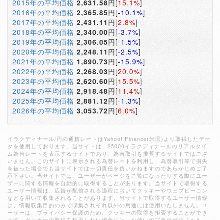
2015年の平均価格
2,631.58
円[
15.1%
]
2016年の平均価格
2,365.85
円[
-10.1%
]
2017年の平均価格
2,431.11
円[
2.8%
]
2018年の平均価格
2,340.00
円[
-3.7%
]
2019年の平均価格
2,306.05
円[
-1.5%
]
2020年の平均価格
2,248.11
円[
-2.5%
]
2021年の平均価格
1,890.73
円[
-15.9%
]
2022年の平均価格
2,268.03
円[
20.0%
]
2023年の平均価格
2,620.60
円[
15.5%
]
2024年の平均価格
2,918.48
円[
11.4%
]
2025年の平均価格
2,881.12
円[
-1.3%
]
2026年の平均価格
3,053.72
円[
6.0%
]
イラクディナール/円の通貨レートはYahoo! Finance(米国)より取得したデー
タを使用しております。当サイトは、25000イラクディナールのリアルタイ
ム為替レートを表示するサイトであり、為替取引を推奨するサイトではござ
いません。このサイトに表示される為替レートを利用し、為替取引等で損失
を被った場合でも当サイトでは一切責任を負いかねますのであらかじめご了
承下さい。当サイトでは、ユーザーがページをご覧になったりする際にユー
ザーに関する情報を自動的に取得することがあります。当サイトで取得する
ユーザー情報は、広告が配信される過程においてクッキーやウェブビーコン
などを用いて収集されることがあります。当サイトで取得するユーザー情報
は、情報収集目的のみで収集されそれ以外の用途には使用いたしません。ユ
ーザーは、プライバシー保護のため、クッキーの取得を拒否することができ
ます。クッキーの取得を拒否したい場合には、お使いのブラウザの「ヘル