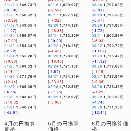
01/17
1,646.73
円
02/16
1,689.92
円
03/16
1,797.03
円
[
-35.02
]
[
+2.58
]
[
-8.31
]
01/18
1,650.62
円
02/17
1,697.24
円
03/19
1,796.56
円
[
+3.89
]
[
+7.32
]
[
-0.47
]
01/19
1,649.55
円
02/20
1,744.12
円
03/20
1,794.83
円
[
-1.07
]
[
+46.88
]
[
-1.72
]
01/20
1,656.57
円
02/21
1,713.82
円
03/21
1,800.86
円
[
+7.02
]
[
-30.30
]
[
+6.03
]
01/23
1,654.34
円
02/22
1,718.25
円
03/22
1,790.79
円
[
-2.22
]
[
+4.43
]
[
-10.07
]
01/24
1,655.20
円
02/23
1,728.68
円
03/23
1,776.47
円
[
+0.86
]
[
+10.43
]
[
-14.32
]
01/25
1,669.32
円
02/24
1,721.15
円
03/26
1,777.66
円
[
+14.11
]
[
-7.54
]
[
+1.19
]
01/26
1,671.75
円
02/27
1,754.31
円
03/27
1,787.04
円
[
+2.44
]
[
+33.16
]
[
+9.38
]
01/27
1,665.09
円
02/28
1,732.56
円
03/28
1,788.33
円
[
-6.66
]
[
-21.75
]
[
+1.29
]
01/30
1,683.41
円
02/29
1,732.62
円
03/29
1,783.59
円
[
+18.32
]
[
+0.06
]
[
-4.74
]
01/31
1,640.74
円
03/30
1,771.15
円
[
-42.67
]
[
-12.44
]
4月の円換算
5月の円換算
6月の円換算価
価格
価格
格