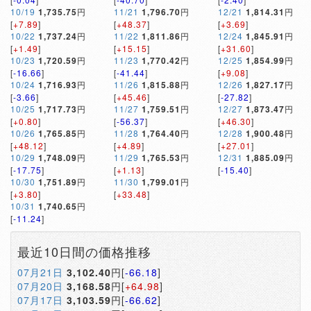
10/19
1,735.75
円
11/21
1,796.70
円
12/21
1,814.31
円
[
+7.89
]
[
+48.37
]
[
+3.69
]
10/22
1,737.24
円
11/22
1,811.86
円
12/24
1,845.91
円
[
+1.49
]
[
+15.15
]
[
+31.60
]
10/23
1,720.59
円
11/23
1,770.42
円
12/25
1,854.99
円
[
-16.66
]
[
-41.44
]
[
+9.08
]
10/24
1,716.93
円
11/26
1,815.88
円
12/26
1,827.17
円
[
-3.66
]
[
+45.46
]
[
-27.82
]
10/25
1,717.73
円
11/27
1,759.51
円
12/27
1,873.47
円
[
+0.80
]
[
-56.37
]
[
+46.30
]
10/26
1,765.85
円
11/28
1,764.40
円
12/28
1,900.48
円
[
+48.12
]
[
+4.89
]
[
+27.01
]
10/29
1,748.09
円
11/29
1,765.53
円
12/31
1,885.09
円
[
-17.75
]
[
+1.13
]
[
-15.40
]
10/30
1,751.89
円
11/30
1,799.01
円
[
+3.80
]
[
+33.48
]
10/31
1,740.65
円
[
-11.24
]
最近10日間の価格推移
07月21日
3,102.40
円[
-66.18
]
07月20日
3,168.58
円[
+64.98
]
07月17日
3,103.59
円[
-66.62
]