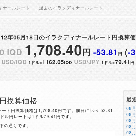
ィナールレート
過去のイラクディナールレート
012年05月18日のイラクディナールレート円換算
1,708.40
0 IQD
円
-53.81
(
-
円
USD/IQD
1162.05
USD/JPY
79.41
1ドル=
IQD
1ドル=
円
QD円換算価格
最
08
ート円換算価格は1,708.40円です。前日に比べ-53.81
08
。ドル円レートは1ドル79.41円です。
08
以下の通りです。
08
08