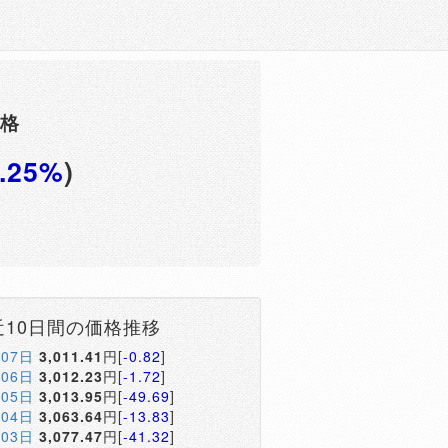
価格
3.25%
)
近10日間の価格推移
月07日
3,011.41
円[
-0.82
]
月06日
3,012.23
円[
-1.72
]
月05日
3,013.95
円[
-49.69
]
月04日
3,063.64
円[
-13.83
]
月03日
3,077.47
円[
-41.32
]