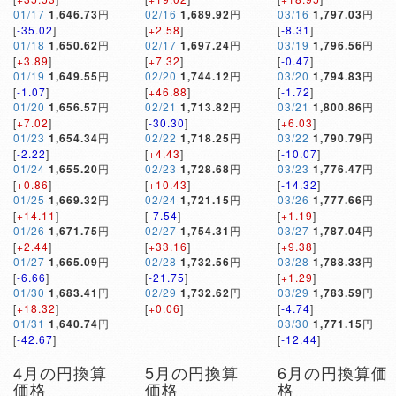
01/17
1,646.73
円
02/16
1,689.92
円
03/16
1,797.03
円
[
-35.02
]
[
+2.58
]
[
-8.31
]
01/18
1,650.62
円
02/17
1,697.24
円
03/19
1,796.56
円
[
+3.89
]
[
+7.32
]
[
-0.47
]
01/19
1,649.55
円
02/20
1,744.12
円
03/20
1,794.83
円
[
-1.07
]
[
+46.88
]
[
-1.72
]
01/20
1,656.57
円
02/21
1,713.82
円
03/21
1,800.86
円
[
+7.02
]
[
-30.30
]
[
+6.03
]
01/23
1,654.34
円
02/22
1,718.25
円
03/22
1,790.79
円
[
-2.22
]
[
+4.43
]
[
-10.07
]
01/24
1,655.20
円
02/23
1,728.68
円
03/23
1,776.47
円
[
+0.86
]
[
+10.43
]
[
-14.32
]
01/25
1,669.32
円
02/24
1,721.15
円
03/26
1,777.66
円
[
+14.11
]
[
-7.54
]
[
+1.19
]
01/26
1,671.75
円
02/27
1,754.31
円
03/27
1,787.04
円
[
+2.44
]
[
+33.16
]
[
+9.38
]
01/27
1,665.09
円
02/28
1,732.56
円
03/28
1,788.33
円
[
-6.66
]
[
-21.75
]
[
+1.29
]
01/30
1,683.41
円
02/29
1,732.62
円
03/29
1,783.59
円
[
+18.32
]
[
+0.06
]
[
-4.74
]
01/31
1,640.74
円
03/30
1,771.15
円
[
-42.67
]
[
-12.44
]
4月の円換算
5月の円換算
6月の円換算価
価格
価格
格