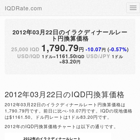
IQDRate.com
Tog
nav
2012年03月22日のイラクディナールレー
ト円換算価格
1,790.79
25,000 IQD
円
-10.07
(
-0.57%
)
円
USD/IQD
1161.50
USD/JPY
1ドル=
IQD
1ドル
83.20
=
円
2012年03月22日のIQD円換算価格
2012年03月22日のイラクディナールレート円換算価格は
1,790.79円です。前日に比べ-10.07円です。IQDの現地価格
は$1161.50。ドル円レートは1ドル83.20円です。
2012年のIQD円換算価格チャートは以下の通りです。
2012年のイラクディナールレート