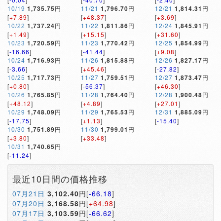
10/19
1,735.75
円
11/21
1,796.70
円
12/21
1,814.31
円
[
+7.89
]
[
+48.37
]
[
+3.69
]
10/22
1,737.24
円
11/22
1,811.86
円
12/24
1,845.91
円
[
+1.49
]
[
+15.15
]
[
+31.60
]
10/23
1,720.59
円
11/23
1,770.42
円
12/25
1,854.99
円
[
-16.66
]
[
-41.44
]
[
+9.08
]
10/24
1,716.93
円
11/26
1,815.88
円
12/26
1,827.17
円
[
-3.66
]
[
+45.46
]
[
-27.82
]
10/25
1,717.73
円
11/27
1,759.51
円
12/27
1,873.47
円
[
+0.80
]
[
-56.37
]
[
+46.30
]
10/26
1,765.85
円
11/28
1,764.40
円
12/28
1,900.48
円
[
+48.12
]
[
+4.89
]
[
+27.01
]
10/29
1,748.09
円
11/29
1,765.53
円
12/31
1,885.09
円
[
-17.75
]
[
+1.13
]
[
-15.40
]
10/30
1,751.89
円
11/30
1,799.01
円
[
+3.80
]
[
+33.48
]
10/31
1,740.65
円
[
-11.24
]
最近10日間の価格推移
07月21日
3,102.40
円[
-66.18
]
07月20日
3,168.58
円[
+64.98
]
07月17日
3,103.59
円[
-66.62
]