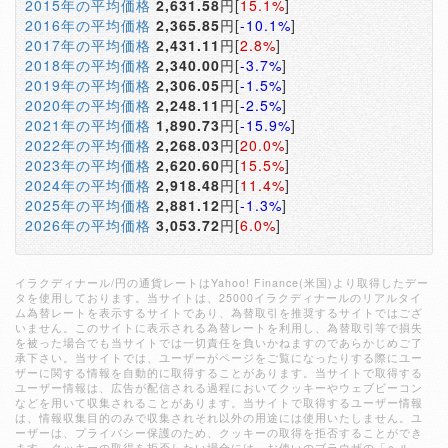
2015年の平均価格
2,631.58
円[
15.1%
]
2016年の平均価格
2,365.85
円[
-10.1%
]
2017年の平均価格
2,431.11
円[
2.8%
]
2018年の平均価格
2,340.00
円[
-3.7%
]
2019年の平均価格
2,306.05
円[
-1.5%
]
2020年の平均価格
2,248.11
円[
-2.5%
]
2021年の平均価格
1,890.73
円[
-15.9%
]
2022年の平均価格
2,268.03
円[
20.0%
]
2023年の平均価格
2,620.60
円[
15.5%
]
2024年の平均価格
2,918.48
円[
11.4%
]
2025年の平均価格
2,881.12
円[
-1.3%
]
2026年の平均価格
3,053.72
円[
6.0%
]
イラクディナール/円の通貨レートはYahoo! Finance(米国)より取得したデー
タを使用しております。当サイトは、25000イラクディナールのリアルタイ
ム為替レートを表示するサイトであり、為替取引を推奨するサイトではござ
いません。このサイトに表示される為替レートを利用し、為替取引等で損失
を被った場合でも当サイトでは一切責任を負いかねますのであらかじめご了
承下さい。当サイトでは、ユーザーがページをご覧になったりする際にユー
ザーに関する情報を自動的に取得することがあります。当サイトで取得する
ユーザー情報は、広告が配信される過程においてクッキーやウェブビーコン
などを用いて収集されることがあります。当サイトで取得するユーザー情報
は、情報収集目的のみで収集されそれ以外の用途には使用いたしません。ユ
ーザーは、プライバシー保護のため、クッキーの取得を拒否することができ
ます。クッキーの取得を拒否したい場合には、お使いのブラウザの「ヘル