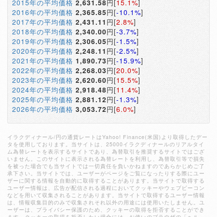
2015年の平均価格
2,631.58
円[
15.1%
]
2016年の平均価格
2,365.85
円[
-10.1%
]
2017年の平均価格
2,431.11
円[
2.8%
]
2018年の平均価格
2,340.00
円[
-3.7%
]
2019年の平均価格
2,306.05
円[
-1.5%
]
2020年の平均価格
2,248.11
円[
-2.5%
]
2021年の平均価格
1,890.73
円[
-15.9%
]
2022年の平均価格
2,268.03
円[
20.0%
]
2023年の平均価格
2,620.60
円[
15.5%
]
2024年の平均価格
2,918.48
円[
11.4%
]
2025年の平均価格
2,881.12
円[
-1.3%
]
2026年の平均価格
3,053.72
円[
6.0%
]
イラクディナール/円の通貨レートはYahoo! Finance(米国)より取得したデー
タを使用しております。当サイトは、25000イラクディナールのリアルタイ
ム為替レートを表示するサイトであり、為替取引を推奨するサイトではござ
いません。このサイトに表示される為替レートを利用し、為替取引等で損失
を被った場合でも当サイトでは一切責任を負いかねますのであらかじめご了
承下さい。当サイトでは、ユーザーがページをご覧になったりする際にユー
ザーに関する情報を自動的に取得することがあります。当サイトで取得する
ユーザー情報は、広告が配信される過程においてクッキーやウェブビーコン
などを用いて収集されることがあります。当サイトで取得するユーザー情報
は、情報収集目的のみで収集されそれ以外の用途には使用いたしません。ユ
ーザーは、プライバシー保護のため、クッキーの取得を拒否することができ
ます。クッキーの取得を拒否したい場合には、お使いのブラウザの「ヘル