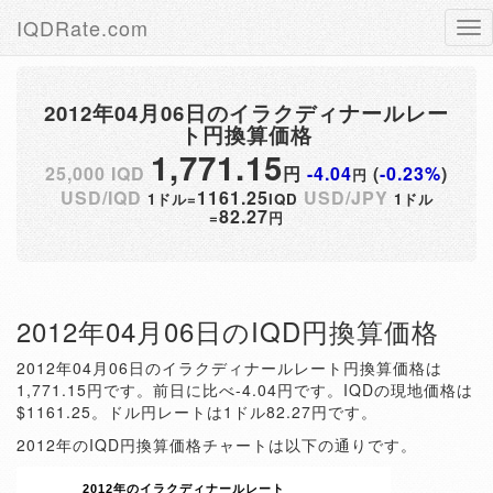
IQDRate.com
Tog
nav
2012年04月06日のイラクディナールレー
ト円換算価格
1,771.15
25,000 IQD
円
-4.04
(
-0.23%
)
円
USD/IQD
1161.25
USD/JPY
1ドル=
IQD
1ドル
82.27
=
円
2012年04月06日のIQD円換算価格
2012年04月06日のイラクディナールレート円換算価格は
1,771.15円です。前日に比べ-4.04円です。IQDの現地価格は
$1161.25。ドル円レートは1ドル82.27円です。
2012年のIQD円換算価格チャートは以下の通りです。
2012年のイラクディナールレート