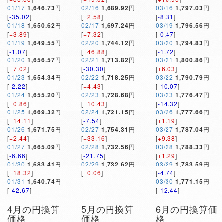
01/17
1,646.73
円
02/16
1,689.92
円
03/16
1,797.03
円
[
-35.02
]
[
+2.58
]
[
-8.31
]
01/18
1,650.62
円
02/17
1,697.24
円
03/19
1,796.56
円
[
+3.89
]
[
+7.32
]
[
-0.47
]
01/19
1,649.55
円
02/20
1,744.12
円
03/20
1,794.83
円
[
-1.07
]
[
+46.88
]
[
-1.72
]
01/20
1,656.57
円
02/21
1,713.82
円
03/21
1,800.86
円
[
+7.02
]
[
-30.30
]
[
+6.03
]
01/23
1,654.34
円
02/22
1,718.25
円
03/22
1,790.79
円
[
-2.22
]
[
+4.43
]
[
-10.07
]
01/24
1,655.20
円
02/23
1,728.68
円
03/23
1,776.47
円
[
+0.86
]
[
+10.43
]
[
-14.32
]
01/25
1,669.32
円
02/24
1,721.15
円
03/26
1,777.66
円
[
+14.11
]
[
-7.54
]
[
+1.19
]
01/26
1,671.75
円
02/27
1,754.31
円
03/27
1,787.04
円
[
+2.44
]
[
+33.16
]
[
+9.38
]
01/27
1,665.09
円
02/28
1,732.56
円
03/28
1,788.33
円
[
-6.66
]
[
-21.75
]
[
+1.29
]
01/30
1,683.41
円
02/29
1,732.62
円
03/29
1,783.59
円
[
+18.32
]
[
+0.06
]
[
-4.74
]
01/31
1,640.74
円
03/30
1,771.15
円
[
-42.67
]
[
-12.44
]
4月の円換算
5月の円換算
6月の円換算価
価格
価格
格