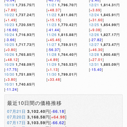
10/19
1,735.75
円
11/21
1,796.70
円
12/21
1,814.31
円
[
+7.89
]
[
+48.37
]
[
+3.69
]
10/22
1,737.24
円
11/22
1,811.86
円
12/24
1,845.91
円
[
+1.49
]
[
+15.15
]
[
+31.60
]
10/23
1,720.59
円
11/23
1,770.42
円
12/25
1,854.99
円
[
-16.66
]
[
-41.44
]
[
+9.08
]
10/24
1,716.93
円
11/26
1,815.88
円
12/26
1,827.17
円
[
-3.66
]
[
+45.46
]
[
-27.82
]
10/25
1,717.73
円
11/27
1,759.51
円
12/27
1,873.47
円
[
+0.80
]
[
-56.37
]
[
+46.30
]
10/26
1,765.85
円
11/28
1,764.40
円
12/28
1,900.48
円
[
+48.12
]
[
+4.89
]
[
+27.01
]
10/29
1,748.09
円
11/29
1,765.53
円
12/31
1,885.09
円
[
-17.75
]
[
+1.13
]
[
-15.40
]
10/30
1,751.89
円
11/30
1,799.01
円
[
+3.80
]
[
+33.48
]
10/31
1,740.65
円
[
-11.24
]
最近10日間の価格推移
07月21日
3,102.40
円[
-66.18
]
07月20日
3,168.58
円[
+64.98
]
07月17日
3,103.59
円[
-66.62
]