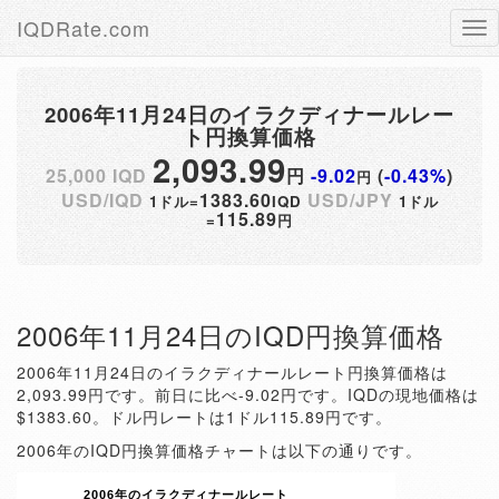
IQDRate.com
Tog
nav
2006年11月24日のイラクディナールレー
ト円換算価格
2,093.99
25,000 IQD
円
-9.02
(
-0.43%
)
円
USD/IQD
1383.60
USD/JPY
1ドル=
IQD
1ドル
115.89
=
円
2006年11月24日のIQD円換算価格
2006年11月24日のイラクディナールレート円換算価格は
2,093.99円です。前日に比べ-9.02円です。IQDの現地価格は
$1383.60。ドル円レートは1ドル115.89円です。
2006年のIQD円換算価格チャートは以下の通りです。
2006年のイラクディナールレート