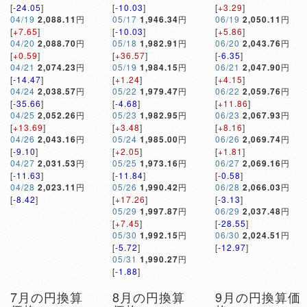
[
-24.05
]
[
-10.03
]
[
+3.29
]
04/19
2,088.11
円
05/17
1,946.34
円
06/19
2,050.11
円
[
+7.65
]
[
-10.03
]
[
+5.86
]
04/20
2,088.70
円
05/18
1,982.91
円
06/20
2,043.76
円
[
+0.59
]
[
+36.57
]
[
-6.35
]
04/21
2,074.23
円
05/19
1,984.15
円
06/21
2,047.90
円
[
-14.47
]
[
+1.24
]
[
+4.15
]
04/24
2,038.57
円
05/22
1,979.47
円
06/22
2,059.76
円
[
-35.66
]
[
-4.68
]
[
+11.86
]
04/25
2,052.26
円
05/23
1,982.95
円
06/23
2,067.93
円
[
+13.69
]
[
+3.48
]
[
+8.16
]
04/26
2,043.16
円
05/24
1,985.00
円
06/26
2,069.74
円
[
-9.10
]
[
+2.05
]
[
+1.81
]
04/27
2,031.53
円
05/25
1,973.16
円
06/27
2,069.16
円
[
-11.63
]
[
-11.84
]
[
-0.58
]
04/28
2,023.11
円
05/26
1,990.42
円
06/28
2,066.03
円
[
-8.42
]
[
+17.26
]
[
-3.13
]
05/29
1,997.87
円
06/29
2,037.48
円
[
+7.45
]
[
-28.55
]
05/30
1,992.15
円
06/30
2,024.51
円
[
-5.72
]
[
-12.97
]
05/31
1,990.27
円
[
-1.88
]
7月の円換算
8月の円換算
9月の円換算価