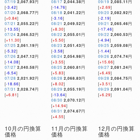
07/19
2,067.93
円
08/17
2,044.38
円
09/19
2,085.11
円
[
-3.42
]
[
-14.76
]
[
+2.69
]
07/20
2,068.77
円
08/18
2,041.22
円
09/20
2,082.92
円
[
+0.84
]
[
-3.16
]
[
-2.19
]
07/21
2,055.22
円
08/21
2,049.52
円
09/21
2,065.46
円
[
-13.55
]
[
+8.30
]
[
-17.46
]
07/24
2,066.52
円
08/22
2,055.01
円
09/22
2,060.53
円
[
+11.30
]
[
+5.50
]
[
-4.94
]
07/25
2,061.19
円
08/23
2,051.43
円
09/25
2,059.08
円
[
-5.32
]
[
-3.58
]
[
-1.44
]
07/26
2,047.12
円
08/24
2,054.98
円
09/26
2,074.74
円
[
-14.08
]
[
+3.55
]
[
+15.66
]
07/27
2,040.58
円
08/25
2,060.81
円
09/27
2,081.24
円
[
-6.54
]
[
+5.83
]
[
+6.49
]
07/28
2,021.92
円
08/28
2,068.83
円
09/28
2,084.75
円
[
-18.66
]
[
+8.02
]
[
+3.51
]
07/31
2,028.74
円
08/29
2,055.19
円
09/29
2,091.04
円
[
+6.81
]
[
-13.64
]
[
+6.29
]
08/30
2,070.12
円
[
+14.94
]
08/31
2,074.67
円
[
+4.55
]
10月の円換算
11月の円換算
12月の円換算
価格
価格
価格