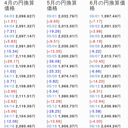
4月の円換算
5月の円換算
6月の円換算価
価格
価格
格
04/03
2,098.62
円
05/01
2,032.76
円
06/01
1,997.44
円
[
+1.01
]
[
+9.65
]
[
+7.17
]
04/04
2,091.32
円
05/02
2,013.50
円
06/02
2,001.33
円
[
-7.31
]
[
-19.26
]
[
+3.88
]
04/05
2,097.14
円
05/03
2,023.01
円
06/05
2,009.52
円
[
+5.83
]
[
+9.51
]
[
+8.19
]
04/06
2,081.80
円
05/04
2,036.36
円
06/06
2,003.29
円
[
-15.34
]
[
+13.35
]
[
-6.22
]
04/07
2,110.98
円
05/05
2,000.28
円
06/07
2,013.74
円
[
+29.17
]
[
-36.08
]
[
+10.45
]
04/10
2,109.94
円
05/08
1,974.96
円
06/08
2,007.08
円
[
-1.03
]
[
-25.33
]
[
-6.66
]
04/11
2,106.23
円
05/09
1,974.14
円
06/09
2,021.28
円
[
-3.71
]
[
-0.82
]
[
+14.20
]
04/12
2,108.89
円
05/10
1,968.70
円
06/12
2,029.60
円
[
+2.66
]
[
-5.44
]
[
+8.31
]
04/13
2,111.51
円
05/11
1,980.98
円
06/13
2,042.54
円
[
+2.62
]
[
+12.28
]
[
+12.94
]
04/14
2,116.56
円
05/12
1,952.73
円
06/14
2,036.96
円
[
+5.06
]
[
-28.25
]
[
-5.58
]
04/17
2,104.50
円
05/15
1,966.39
円
06/15
2,040.96
円
[
-12.06
]
[
+13.66
]
[
+4.00
]
04/18
2,080.46
円
05/16
1,956.37
円
06/16
2,044.24
円