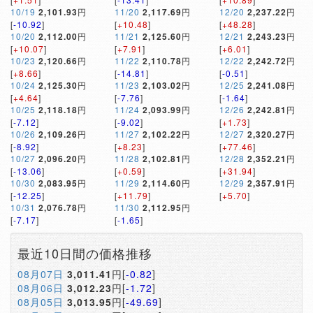
10/19
2,101.93
円
11/20
2,117.69
円
12/20
2,237.22
円
[
-10.92
]
[
+10.48
]
[
+48.28
]
10/20
2,112.00
円
11/21
2,125.60
円
12/21
2,243.23
円
[
+10.07
]
[
+7.91
]
[
+6.01
]
10/23
2,120.66
円
11/22
2,110.78
円
12/22
2,242.72
円
[
+8.66
]
[
-14.81
]
[
-0.51
]
10/24
2,125.30
円
11/23
2,103.02
円
12/25
2,241.08
円
[
+4.64
]
[
-7.76
]
[
-1.64
]
10/25
2,118.18
円
11/24
2,093.99
円
12/26
2,242.81
円
[
-7.12
]
[
-9.02
]
[
+1.73
]
10/26
2,109.26
円
11/27
2,102.22
円
12/27
2,320.27
円
[
-8.92
]
[
+8.23
]
[
+77.46
]
10/27
2,096.20
円
11/28
2,102.81
円
12/28
2,352.21
円
[
-13.06
]
[
+0.59
]
[
+31.94
]
10/30
2,083.95
円
11/29
2,114.60
円
12/29
2,357.91
円
[
-12.25
]
[
+11.79
]
[
+5.70
]
10/31
2,076.78
円
11/30
2,112.95
円
[
-7.17
]
[
-1.65
]
最近10日間の価格推移
08月07日
3,011.41
円[
-0.82
]
08月06日
3,012.23
円[
-1.72
]
08月05日
3,013.95
円[
-49.69
]