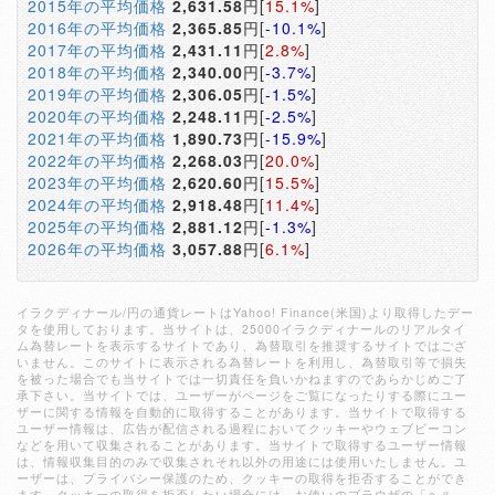
2015年の平均価格
2,631.58
円[
15.1%
]
2016年の平均価格
2,365.85
円[
-10.1%
]
2017年の平均価格
2,431.11
円[
2.8%
]
2018年の平均価格
2,340.00
円[
-3.7%
]
2019年の平均価格
2,306.05
円[
-1.5%
]
2020年の平均価格
2,248.11
円[
-2.5%
]
2021年の平均価格
1,890.73
円[
-15.9%
]
2022年の平均価格
2,268.03
円[
20.0%
]
2023年の平均価格
2,620.60
円[
15.5%
]
2024年の平均価格
2,918.48
円[
11.4%
]
2025年の平均価格
2,881.12
円[
-1.3%
]
2026年の平均価格
3,057.88
円[
6.1%
]
イラクディナール/円の通貨レートはYahoo! Finance(米国)より取得したデー
タを使用しております。当サイトは、25000イラクディナールのリアルタイ
ム為替レートを表示するサイトであり、為替取引を推奨するサイトではござ
いません。このサイトに表示される為替レートを利用し、為替取引等で損失
を被った場合でも当サイトでは一切責任を負いかねますのであらかじめご了
承下さい。当サイトでは、ユーザーがページをご覧になったりする際にユー
ザーに関する情報を自動的に取得することがあります。当サイトで取得する
ユーザー情報は、広告が配信される過程においてクッキーやウェブビーコン
などを用いて収集されることがあります。当サイトで取得するユーザー情報
は、情報収集目的のみで収集されそれ以外の用途には使用いたしません。ユ
ーザーは、プライバシー保護のため、クッキーの取得を拒否することができ
ます。クッキーの取得を拒否したい場合には、お使いのブラウザの「ヘル