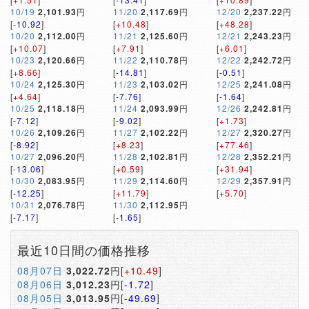
10/19
2,101.93
円
11/20
2,117.69
円
12/20
2,237.22
円
[
-10.92
]
[
+10.48
]
[
+48.28
]
10/20
2,112.00
円
11/21
2,125.60
円
12/21
2,243.23
円
[
+10.07
]
[
+7.91
]
[
+6.01
]
10/23
2,120.66
円
11/22
2,110.78
円
12/22
2,242.72
円
[
+8.66
]
[
-14.81
]
[
-0.51
]
10/24
2,125.30
円
11/23
2,103.02
円
12/25
2,241.08
円
[
+4.64
]
[
-7.76
]
[
-1.64
]
10/25
2,118.18
円
11/24
2,093.99
円
12/26
2,242.81
円
[
-7.12
]
[
-9.02
]
[
+1.73
]
10/26
2,109.26
円
11/27
2,102.22
円
12/27
2,320.27
円
[
-8.92
]
[
+8.23
]
[
+77.46
]
10/27
2,096.20
円
11/28
2,102.81
円
12/28
2,352.21
円
[
-13.06
]
[
+0.59
]
[
+31.94
]
10/30
2,083.95
円
11/29
2,114.60
円
12/29
2,357.91
円
[
-12.25
]
[
+11.79
]
[
+5.70
]
10/31
2,076.78
円
11/30
2,112.95
円
[
-7.17
]
[
-1.65
]
最近10日間の価格推移
08月07日
3,022.72
円[
+10.49
]
08月06日
3,012.23
円[
-1.72
]
08月05日
3,013.95
円[
-49.69
]