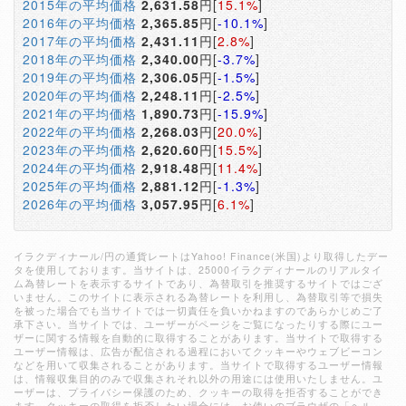
2015年の平均価格
2,631.58
円[
15.1%
]
2016年の平均価格
2,365.85
円[
-10.1%
]
2017年の平均価格
2,431.11
円[
2.8%
]
2018年の平均価格
2,340.00
円[
-3.7%
]
2019年の平均価格
2,306.05
円[
-1.5%
]
2020年の平均価格
2,248.11
円[
-2.5%
]
2021年の平均価格
1,890.73
円[
-15.9%
]
2022年の平均価格
2,268.03
円[
20.0%
]
2023年の平均価格
2,620.60
円[
15.5%
]
2024年の平均価格
2,918.48
円[
11.4%
]
2025年の平均価格
2,881.12
円[
-1.3%
]
2026年の平均価格
3,057.95
円[
6.1%
]
イラクディナール/円の通貨レートはYahoo! Finance(米国)より取得したデー
タを使用しております。当サイトは、25000イラクディナールのリアルタイ
ム為替レートを表示するサイトであり、為替取引を推奨するサイトではござ
いません。このサイトに表示される為替レートを利用し、為替取引等で損失
を被った場合でも当サイトでは一切責任を負いかねますのであらかじめご了
承下さい。当サイトでは、ユーザーがページをご覧になったりする際にユー
ザーに関する情報を自動的に取得することがあります。当サイトで取得する
ユーザー情報は、広告が配信される過程においてクッキーやウェブビーコン
などを用いて収集されることがあります。当サイトで取得するユーザー情報
は、情報収集目的のみで収集されそれ以外の用途には使用いたしません。ユ
ーザーは、プライバシー保護のため、クッキーの取得を拒否することができ
ます。クッキーの取得を拒否したい場合には、お使いのブラウザの「ヘル