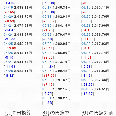
[
-24.05
]
[
-10.03
]
[
+3.29
]
04/19
2,088.11
円
05/17
1,946.34
円
06/19
2,050.11
円
[
+7.65
]
[
-10.03
]
[
+5.86
]
04/20
2,088.70
円
05/18
1,982.91
円
06/20
2,043.76
円
[
+0.59
]
[
+36.57
]
[
-6.35
]
04/21
2,074.23
円
05/19
1,984.15
円
06/21
2,047.90
円
[
-14.47
]
[
+1.24
]
[
+4.15
]
04/24
2,038.57
円
05/22
1,979.47
円
06/22
2,059.76
円
[
-35.66
]
[
-4.68
]
[
+11.86
]
04/25
2,052.26
円
05/23
1,982.95
円
06/23
2,067.93
円
[
+13.69
]
[
+3.48
]
[
+8.16
]
04/26
2,043.16
円
05/24
1,985.00
円
06/26
2,069.74
円
[
-9.10
]
[
+2.05
]
[
+1.81
]
04/27
2,031.53
円
05/25
1,973.16
円
06/27
2,069.16
円
[
-11.63
]
[
-11.84
]
[
-0.58
]
04/28
2,023.11
円
05/26
1,990.42
円
06/28
2,066.03
円
[
-8.42
]
[
+17.26
]
[
-3.13
]
05/29
1,997.87
円
06/29
2,037.48
円
[
+7.45
]
[
-28.55
]
05/30
1,992.15
円
06/30
2,024.51
円
[
-5.72
]
[
-12.97
]
05/31
1,990.27
円
[
-1.88
]
7月の円換算
8月の円換算
9月の円換算価