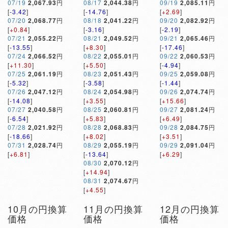
07/19
2,067.93
円
08/17
2,044.38
円
09/19
2,085.11
円
[
-3.42
]
[
-14.76
]
[
+2.69
]
07/20
2,068.77
円
08/18
2,041.22
円
09/20
2,082.92
円
[
+0.84
]
[
-3.16
]
[
-2.19
]
07/21
2,055.22
円
08/21
2,049.52
円
09/21
2,065.46
円
[
-13.55
]
[
+8.30
]
[
-17.46
]
07/24
2,066.52
円
08/22
2,055.01
円
09/22
2,060.53
円
[
+11.30
]
[
+5.50
]
[
-4.94
]
07/25
2,061.19
円
08/23
2,051.43
円
09/25
2,059.08
円
[
-5.32
]
[
-3.58
]
[
-1.44
]
07/26
2,047.12
円
08/24
2,054.98
円
09/26
2,074.74
円
[
-14.08
]
[
+3.55
]
[
+15.66
]
07/27
2,040.58
円
08/25
2,060.81
円
09/27
2,081.24
円
[
-6.54
]
[
+5.83
]
[
+6.49
]
07/28
2,021.92
円
08/28
2,068.83
円
09/28
2,084.75
円
[
-18.66
]
[
+8.02
]
[
+3.51
]
07/31
2,028.74
円
08/29
2,055.19
円
09/29
2,091.04
円
[
+6.81
]
[
-13.64
]
[
+6.29
]
08/30
2,070.12
円
[
+14.94
]
08/31
2,074.67
円
[
+4.55
]
10月の円換算
11月の円換算
12月の円換算
価格
価格
価格