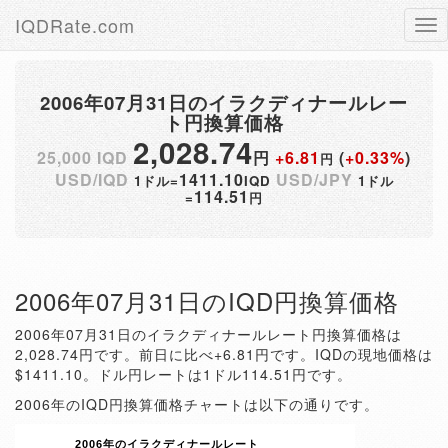
IQDRate.com
Tog
nav
2006年07月31日のイラクディナールレー
ト円換算価格
2,028.74
25,000 IQD
円
+6.81
(
+0.33%
)
円
USD/IQD
1411.10
USD/JPY
1ドル=
IQD
1ドル
114.51
=
円
2006年07月31日のIQD円換算価格
2006年07月31日のイラクディナールレート円換算価格は
2,028.74円です。前日に比べ+6.81円です。IQDの現地価格は
$1411.10。ドル円レートは1ドル114.51円です。
2006年のIQD円換算価格チャートは以下の通りです。
2006年のイラクディナールレート