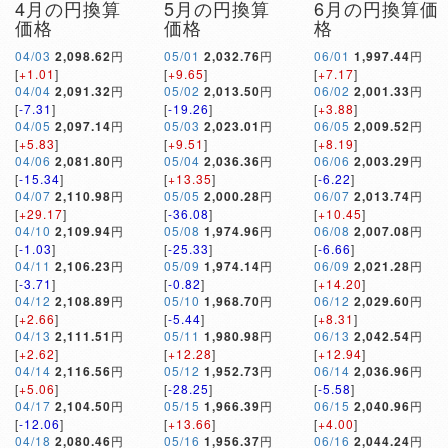
4月の円換算
5月の円換算
6月の円換算価
価格
価格
格
04/03
2,098.62
円
05/01
2,032.76
円
06/01
1,997.44
円
[
+1.01
]
[
+9.65
]
[
+7.17
]
04/04
2,091.32
円
05/02
2,013.50
円
06/02
2,001.33
円
[
-7.31
]
[
-19.26
]
[
+3.88
]
04/05
2,097.14
円
05/03
2,023.01
円
06/05
2,009.52
円
[
+5.83
]
[
+9.51
]
[
+8.19
]
04/06
2,081.80
円
05/04
2,036.36
円
06/06
2,003.29
円
[
-15.34
]
[
+13.35
]
[
-6.22
]
04/07
2,110.98
円
05/05
2,000.28
円
06/07
2,013.74
円
[
+29.17
]
[
-36.08
]
[
+10.45
]
04/10
2,109.94
円
05/08
1,974.96
円
06/08
2,007.08
円
[
-1.03
]
[
-25.33
]
[
-6.66
]
04/11
2,106.23
円
05/09
1,974.14
円
06/09
2,021.28
円
[
-3.71
]
[
-0.82
]
[
+14.20
]
04/12
2,108.89
円
05/10
1,968.70
円
06/12
2,029.60
円
[
+2.66
]
[
-5.44
]
[
+8.31
]
04/13
2,111.51
円
05/11
1,980.98
円
06/13
2,042.54
円
[
+2.62
]
[
+12.28
]
[
+12.94
]
04/14
2,116.56
円
05/12
1,952.73
円
06/14
2,036.96
円
[
+5.06
]
[
-28.25
]
[
-5.58
]
04/17
2,104.50
円
05/15
1,966.39
円
06/15
2,040.96
円
[
-12.06
]
[
+13.66
]
[
+4.00
]
04/18
2,080.46
円
05/16
1,956.37
円
06/16
2,044.24
円