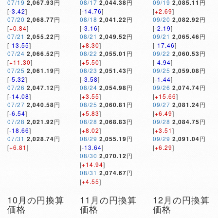
07/19
2,067.93
円
08/17
2,044.38
円
09/19
2,085.11
円
[
-3.42
]
[
-14.76
]
[
+2.69
]
07/20
2,068.77
円
08/18
2,041.22
円
09/20
2,082.92
円
[
+0.84
]
[
-3.16
]
[
-2.19
]
07/21
2,055.22
円
08/21
2,049.52
円
09/21
2,065.46
円
[
-13.55
]
[
+8.30
]
[
-17.46
]
07/24
2,066.52
円
08/22
2,055.01
円
09/22
2,060.53
円
[
+11.30
]
[
+5.50
]
[
-4.94
]
07/25
2,061.19
円
08/23
2,051.43
円
09/25
2,059.08
円
[
-5.32
]
[
-3.58
]
[
-1.44
]
07/26
2,047.12
円
08/24
2,054.98
円
09/26
2,074.74
円
[
-14.08
]
[
+3.55
]
[
+15.66
]
07/27
2,040.58
円
08/25
2,060.81
円
09/27
2,081.24
円
[
-6.54
]
[
+5.83
]
[
+6.49
]
07/28
2,021.92
円
08/28
2,068.83
円
09/28
2,084.75
円
[
-18.66
]
[
+8.02
]
[
+3.51
]
07/31
2,028.74
円
08/29
2,055.19
円
09/29
2,091.04
円
[
+6.81
]
[
-13.64
]
[
+6.29
]
08/30
2,070.12
円
[
+14.94
]
08/31
2,074.67
円
[
+4.55
]
10月の円換算
11月の円換算
12月の円換算
価格
価格
価格