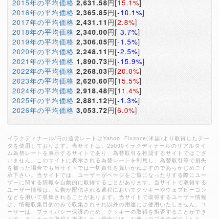
2015年の平均価格
2,631.58
円[
15.1%
]
2016年の平均価格
2,365.85
円[
-10.1%
]
2017年の平均価格
2,431.11
円[
2.8%
]
2018年の平均価格
2,340.00
円[
-3.7%
]
2019年の平均価格
2,306.05
円[
-1.5%
]
2020年の平均価格
2,248.11
円[
-2.5%
]
2021年の平均価格
1,890.73
円[
-15.9%
]
2022年の平均価格
2,268.03
円[
20.0%
]
2023年の平均価格
2,620.60
円[
15.5%
]
2024年の平均価格
2,918.48
円[
11.4%
]
2025年の平均価格
2,881.12
円[
-1.3%
]
2026年の平均価格
3,053.72
円[
6.0%
]
イラクディナール/円の通貨レートはYahoo! Finance(米国)より取得したデー
タを使用しております。当サイトは、25000イラクディナールのリアルタイ
ム為替レートを表示するサイトであり、為替取引を推奨するサイトではござ
いません。このサイトに表示される為替レートを利用し、為替取引等で損失
を被った場合でも当サイトでは一切責任を負いかねますのであらかじめご了
承下さい。当サイトでは、ユーザーがページをご覧になったりする際にユー
ザーに関する情報を自動的に取得することがあります。当サイトで取得する
ユーザー情報は、広告が配信される過程においてクッキーやウェブビーコン
などを用いて収集されることがあります。当サイトで取得するユーザー情報
は、情報収集目的のみで収集されそれ以外の用途には使用いたしません。ユ
ーザーは、プライバシー保護のため、クッキーの取得を拒否することができ
ます。クッキーの取得を拒否したい場合には、お使いのブラウザの「ヘル