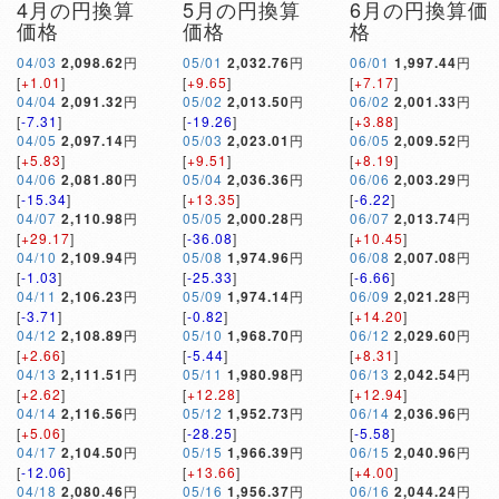
4月の円換算
5月の円換算
6月の円換算価
価格
価格
格
04/03
2,098.62
円
05/01
2,032.76
円
06/01
1,997.44
円
[
+1.01
]
[
+9.65
]
[
+7.17
]
04/04
2,091.32
円
05/02
2,013.50
円
06/02
2,001.33
円
[
-7.31
]
[
-19.26
]
[
+3.88
]
04/05
2,097.14
円
05/03
2,023.01
円
06/05
2,009.52
円
[
+5.83
]
[
+9.51
]
[
+8.19
]
04/06
2,081.80
円
05/04
2,036.36
円
06/06
2,003.29
円
[
-15.34
]
[
+13.35
]
[
-6.22
]
04/07
2,110.98
円
05/05
2,000.28
円
06/07
2,013.74
円
[
+29.17
]
[
-36.08
]
[
+10.45
]
04/10
2,109.94
円
05/08
1,974.96
円
06/08
2,007.08
円
[
-1.03
]
[
-25.33
]
[
-6.66
]
04/11
2,106.23
円
05/09
1,974.14
円
06/09
2,021.28
円
[
-3.71
]
[
-0.82
]
[
+14.20
]
04/12
2,108.89
円
05/10
1,968.70
円
06/12
2,029.60
円
[
+2.66
]
[
-5.44
]
[
+8.31
]
04/13
2,111.51
円
05/11
1,980.98
円
06/13
2,042.54
円
[
+2.62
]
[
+12.28
]
[
+12.94
]
04/14
2,116.56
円
05/12
1,952.73
円
06/14
2,036.96
円
[
+5.06
]
[
-28.25
]
[
-5.58
]
04/17
2,104.50
円
05/15
1,966.39
円
06/15
2,040.96
円
[
-12.06
]
[
+13.66
]
[
+4.00
]
04/18
2,080.46
円
05/16
1,956.37
円
06/16
2,044.24
円