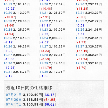
10/19
2,101.93
円
11/20
2,117.69
円
12/20
2,237.22
円
[
-10.92
]
[
+10.48
]
[
+48.28
]
10/20
2,112.00
円
11/21
2,125.60
円
12/21
2,243.23
円
[
+10.07
]
[
+7.91
]
[
+6.01
]
10/23
2,120.66
円
11/22
2,110.78
円
12/22
2,242.72
円
[
+8.66
]
[
-14.81
]
[
-0.51
]
10/24
2,125.30
円
11/23
2,103.02
円
12/25
2,241.08
円
[
+4.64
]
[
-7.76
]
[
-1.64
]
10/25
2,118.18
円
11/24
2,093.99
円
12/26
2,242.81
円
[
-7.12
]
[
-9.02
]
[
+1.73
]
10/26
2,109.26
円
11/27
2,102.22
円
12/27
2,320.27
円
[
-8.92
]
[
+8.23
]
[
+77.46
]
10/27
2,096.20
円
11/28
2,102.81
円
12/28
2,352.21
円
[
-13.06
]
[
+0.59
]
[
+31.94
]
10/30
2,083.95
円
11/29
2,114.60
円
12/29
2,357.91
円
[
-12.25
]
[
+11.79
]
[
+5.70
]
10/31
2,076.78
円
11/30
2,112.95
円
[
-7.17
]
[
-1.65
]
最近10日間の価格推移
07月21日
3,102.40
円[
-66.18
]
07月20日
3,168.58
円[
+64.98
]
07月17日
3,103.59
円[
-66.62
]