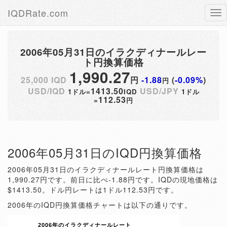
IQDRate.com
Tog
nav
2006年05月31日のイラクディナールレー
ト円換算価格
1,990.27
25,000 IQD
円
-1.88
(
-0.09%
)
円
USD/IQD
1413.50
USD/JPY
1ドル=
IQD
1ドル
112.53
=
円
2006年05月31日のIQD円換算価格
2006年05月31日のイラクディナールレート円換算価格は
1,990.27円です。前日に比べ-1.88円です。IQDの現地価格は
$1413.50。ドル円レートは1ドル112.53円です。
2006年のIQD円換算価格チャートは以下の通りです。
2006年のイラクディナールレート