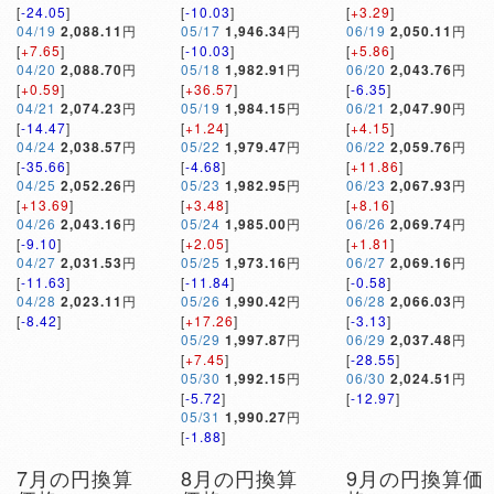
[
-24.05
]
[
-10.03
]
[
+3.29
]
04/19
2,088.11
円
05/17
1,946.34
円
06/19
2,050.11
円
[
+7.65
]
[
-10.03
]
[
+5.86
]
04/20
2,088.70
円
05/18
1,982.91
円
06/20
2,043.76
円
[
+0.59
]
[
+36.57
]
[
-6.35
]
04/21
2,074.23
円
05/19
1,984.15
円
06/21
2,047.90
円
[
-14.47
]
[
+1.24
]
[
+4.15
]
04/24
2,038.57
円
05/22
1,979.47
円
06/22
2,059.76
円
[
-35.66
]
[
-4.68
]
[
+11.86
]
04/25
2,052.26
円
05/23
1,982.95
円
06/23
2,067.93
円
[
+13.69
]
[
+3.48
]
[
+8.16
]
04/26
2,043.16
円
05/24
1,985.00
円
06/26
2,069.74
円
[
-9.10
]
[
+2.05
]
[
+1.81
]
04/27
2,031.53
円
05/25
1,973.16
円
06/27
2,069.16
円
[
-11.63
]
[
-11.84
]
[
-0.58
]
04/28
2,023.11
円
05/26
1,990.42
円
06/28
2,066.03
円
[
-8.42
]
[
+17.26
]
[
-3.13
]
05/29
1,997.87
円
06/29
2,037.48
円
[
+7.45
]
[
-28.55
]
05/30
1,992.15
円
06/30
2,024.51
円
[
-5.72
]
[
-12.97
]
05/31
1,990.27
円
[
-1.88
]
7月の円換算
8月の円換算
9月の円換算価