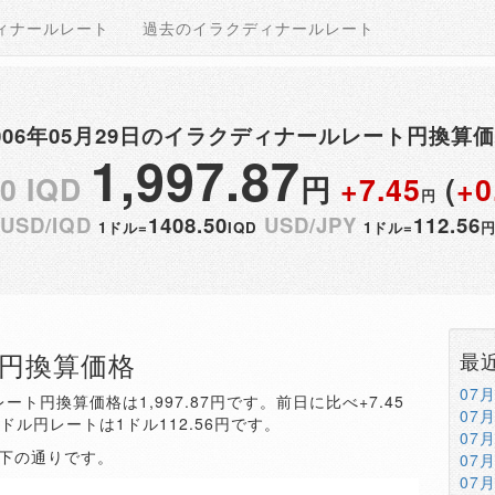
ィナールレート
過去のイラクディナールレート
006年05月29日のイラクディナールレート円換算
1,997.87
00 IQD
円
+7.45
(
+0
円
USD/IQD
1408.50
USD/JPY
112.56
1ドル=
IQD
1ドル=
QD円換算価格
最
07
ート円換算価格は1,997.87円です。前日に比べ+7.45
07
。ドル円レートは1ドル112.56円です。
07
以下の通りです。
07
07