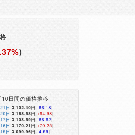
価格
.37%
)
円
近10日間の価格推移
月21日
3,102.40
円[
-66.18
]
月20日
3,168.58
円[
+64.98
]
月17日
3,103.59
円[
-66.62
]
月16日
3,170.21
円[
+70.25
]
月15日
3,099.96
円[
-4.59
]