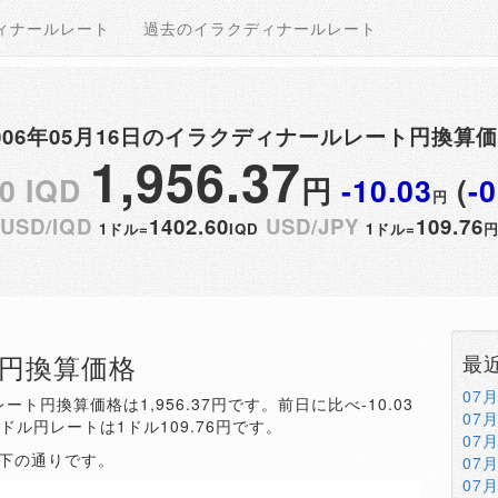
ィナールレート
過去のイラクディナールレート
006年05月16日のイラクディナールレート円換算
1,956.37
0 IQD
円
-10.03
(
-
円
USD/IQD
1402.60
USD/JPY
109.76
1ドル=
IQD
1ドル=
QD円換算価格
最
07
ート円換算価格は1,956.37円です。前日に比べ-10.03
07
。ドル円レートは1ドル109.76円です。
07
以下の通りです。
07
07