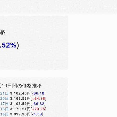
価格
0.52%
)
円
近10日間の価格推移
月21日
3,102.40
円[
-66.18
]
月20日
3,168.58
円[
+64.98
]
月17日
3,103.59
円[
-66.62
]
月16日
3,170.21
円[
+70.25
]
月15日
3,099.96
円[
-4.59
]