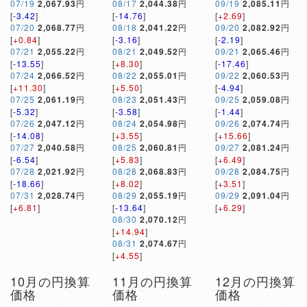
07/19
2,067.93
円
08/17
2,044.38
円
09/19
2,085.11
円
[
-3.42
]
[
-14.76
]
[
+2.69
]
07/20
2,068.77
円
08/18
2,041.22
円
09/20
2,082.92
円
[
+0.84
]
[
-3.16
]
[
-2.19
]
07/21
2,055.22
円
08/21
2,049.52
円
09/21
2,065.46
円
[
-13.55
]
[
+8.30
]
[
-17.46
]
07/24
2,066.52
円
08/22
2,055.01
円
09/22
2,060.53
円
[
+11.30
]
[
+5.50
]
[
-4.94
]
07/25
2,061.19
円
08/23
2,051.43
円
09/25
2,059.08
円
[
-5.32
]
[
-3.58
]
[
-1.44
]
07/26
2,047.12
円
08/24
2,054.98
円
09/26
2,074.74
円
[
-14.08
]
[
+3.55
]
[
+15.66
]
07/27
2,040.58
円
08/25
2,060.81
円
09/27
2,081.24
円
[
-6.54
]
[
+5.83
]
[
+6.49
]
07/28
2,021.92
円
08/28
2,068.83
円
09/28
2,084.75
円
[
-18.66
]
[
+8.02
]
[
+3.51
]
07/31
2,028.74
円
08/29
2,055.19
円
09/29
2,091.04
円
[
+6.81
]
[
-13.64
]
[
+6.29
]
08/30
2,070.12
円
[
+14.94
]
08/31
2,074.67
円
[
+4.55
]
10月の円換算
11月の円換算
12月の円換算
価格
価格
価格