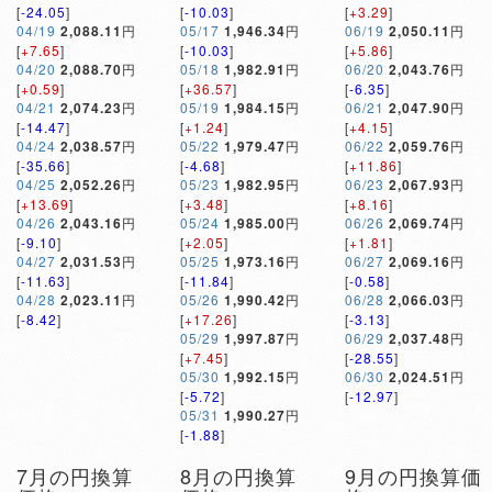
[
-24.05
]
[
-10.03
]
[
+3.29
]
04/19
2,088.11
円
05/17
1,946.34
円
06/19
2,050.11
円
[
+7.65
]
[
-10.03
]
[
+5.86
]
04/20
2,088.70
円
05/18
1,982.91
円
06/20
2,043.76
円
[
+0.59
]
[
+36.57
]
[
-6.35
]
04/21
2,074.23
円
05/19
1,984.15
円
06/21
2,047.90
円
[
-14.47
]
[
+1.24
]
[
+4.15
]
04/24
2,038.57
円
05/22
1,979.47
円
06/22
2,059.76
円
[
-35.66
]
[
-4.68
]
[
+11.86
]
04/25
2,052.26
円
05/23
1,982.95
円
06/23
2,067.93
円
[
+13.69
]
[
+3.48
]
[
+8.16
]
04/26
2,043.16
円
05/24
1,985.00
円
06/26
2,069.74
円
[
-9.10
]
[
+2.05
]
[
+1.81
]
04/27
2,031.53
円
05/25
1,973.16
円
06/27
2,069.16
円
[
-11.63
]
[
-11.84
]
[
-0.58
]
04/28
2,023.11
円
05/26
1,990.42
円
06/28
2,066.03
円
[
-8.42
]
[
+17.26
]
[
-3.13
]
05/29
1,997.87
円
06/29
2,037.48
円
[
+7.45
]
[
-28.55
]
05/30
1,992.15
円
06/30
2,024.51
円
[
-5.72
]
[
-12.97
]
05/31
1,990.27
円
[
-1.88
]
7月の円換算
8月の円換算
9月の円換算価