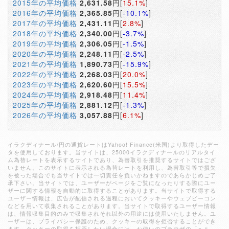
2015年の平均価格
2,631.58
円[
15.1%
]
2016年の平均価格
2,365.85
円[
-10.1%
]
2017年の平均価格
2,431.11
円[
2.8%
]
2018年の平均価格
2,340.00
円[
-3.7%
]
2019年の平均価格
2,306.05
円[
-1.5%
]
2020年の平均価格
2,248.11
円[
-2.5%
]
2021年の平均価格
1,890.73
円[
-15.9%
]
2022年の平均価格
2,268.03
円[
20.0%
]
2023年の平均価格
2,620.60
円[
15.5%
]
2024年の平均価格
2,918.48
円[
11.4%
]
2025年の平均価格
2,881.12
円[
-1.3%
]
2026年の平均価格
3,057.88
円[
6.1%
]
イラクディナール/円の通貨レートはYahoo! Finance(米国)より取得したデー
タを使用しております。当サイトは、25000イラクディナールのリアルタイ
ム為替レートを表示するサイトであり、為替取引を推奨するサイトではござ
いません。このサイトに表示される為替レートを利用し、為替取引等で損失
を被った場合でも当サイトでは一切責任を負いかねますのであらかじめご了
承下さい。当サイトでは、ユーザーがページをご覧になったりする際にユー
ザーに関する情報を自動的に取得することがあります。当サイトで取得する
ユーザー情報は、広告が配信される過程においてクッキーやウェブビーコン
などを用いて収集されることがあります。当サイトで取得するユーザー情報
は、情報収集目的のみで収集されそれ以外の用途には使用いたしません。ユ
ーザーは、プライバシー保護のため、クッキーの取得を拒否することができ
ます。クッキーの取得を拒否したい場合には、お使いのブラウザの「ヘル