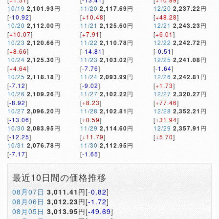
10/19
2,101.93
円
11/20
2,117.69
円
12/20
2,237.22
円
[
-10.92
]
[
+10.48
]
[
+48.28
]
10/20
2,112.00
円
11/21
2,125.60
円
12/21
2,243.23
円
[
+10.07
]
[
+7.91
]
[
+6.01
]
10/23
2,120.66
円
11/22
2,110.78
円
12/22
2,242.72
円
[
+8.66
]
[
-14.81
]
[
-0.51
]
10/24
2,125.30
円
11/23
2,103.02
円
12/25
2,241.08
円
[
+4.64
]
[
-7.76
]
[
-1.64
]
10/25
2,118.18
円
11/24
2,093.99
円
12/26
2,242.81
円
[
-7.12
]
[
-9.02
]
[
+1.73
]
10/26
2,109.26
円
11/27
2,102.22
円
12/27
2,320.27
円
[
-8.92
]
[
+8.23
]
[
+77.46
]
10/27
2,096.20
円
11/28
2,102.81
円
12/28
2,352.21
円
[
-13.06
]
[
+0.59
]
[
+31.94
]
10/30
2,083.95
円
11/29
2,114.60
円
12/29
2,357.91
円
[
-12.25
]
[
+11.79
]
[
+5.70
]
10/31
2,076.78
円
11/30
2,112.95
円
[
-7.17
]
[
-1.65
]
最近10日間の価格推移
08月07日
3,011.41
円[
-0.82
]
08月06日
3,012.23
円[
-1.72
]
08月05日
3,013.95
円[
-49.69
]