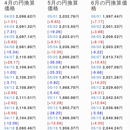
4月の円換算
5月の円換算
6月の円換算価
価格
価格
格
04/03
2,098.62
円
05/01
2,032.76
円
06/01
1,997.44
円
[
+1.01
]
[
+9.65
]
[
+7.17
]
04/04
2,091.32
円
05/02
2,013.50
円
06/02
2,001.33
円
[
-7.31
]
[
-19.26
]
[
+3.88
]
04/05
2,097.14
円
05/03
2,023.01
円
06/05
2,009.52
円
[
+5.83
]
[
+9.51
]
[
+8.19
]
04/06
2,081.80
円
05/04
2,036.36
円
06/06
2,003.29
円
[
-15.34
]
[
+13.35
]
[
-6.22
]
04/07
2,110.98
円
05/05
2,000.28
円
06/07
2,013.74
円
[
+29.17
]
[
-36.08
]
[
+10.45
]
04/10
2,109.94
円
05/08
1,974.96
円
06/08
2,007.08
円
[
-1.03
]
[
-25.33
]
[
-6.66
]
04/11
2,106.23
円
05/09
1,974.14
円
06/09
2,021.28
円
[
-3.71
]
[
-0.82
]
[
+14.20
]
04/12
2,108.89
円
05/10
1,968.70
円
06/12
2,029.60
円
[
+2.66
]
[
-5.44
]
[
+8.31
]
04/13
2,111.51
円
05/11
1,980.98
円
06/13
2,042.54
円
[
+2.62
]
[
+12.28
]
[
+12.94
]
04/14
2,116.56
円
05/12
1,952.73
円
06/14
2,036.96
円
[
+5.06
]
[
-28.25
]
[
-5.58
]
04/17
2,104.50
円
05/15
1,966.39
円
06/15
2,040.96
円
[
-12.06
]
[
+13.66
]
[
+4.00
]
04/18
2,080.46
円
05/16
1,956.37
円
06/16
2,044.24
円