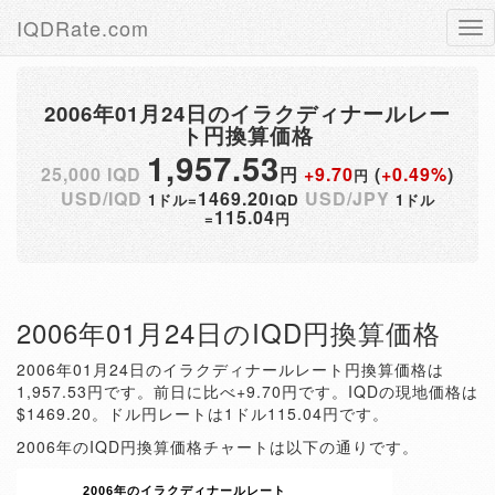
IQDRate.com
Tog
nav
2006年01月24日のイラクディナールレー
ト円換算価格
1,957.53
25,000 IQD
円
+9.70
(
+0.49%
)
円
USD/IQD
1469.20
USD/JPY
1ドル=
IQD
1ドル
115.04
=
円
2006年01月24日のIQD円換算価格
2006年01月24日のイラクディナールレート円換算価格は
1,957.53円です。前日に比べ+9.70円です。IQDの現地価格は
$1469.20。ドル円レートは1ドル115.04円です。
2006年のIQD円換算価格チャートは以下の通りです。
2006年のイラクディナールレート