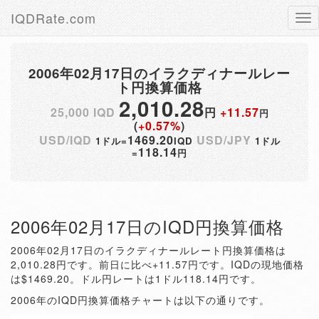
IQDRate.com
Tog
nav
2006年02月17日のイラクディナールレー
ト円換算価格
2,010.28
25,000 IQD
円
+11.57
円
(
+0.57%
)
USD/IQD
1469.20
USD/JPY
1ドル=
IQD
1ドル
118.14
=
円
2006年02月17日のIQD円換算価格
2006年02月17日のイラクディナールレート円換算価格は
2,010.28円です。前日に比べ+11.57円です。IQDの現地価格
は$1469.20。ドル円レートは1ドル118.14円です。
2006年のIQD円換算価格チャートは以下の通りです。