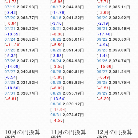
[
+1.78
]
[
+6.96
]
[
+7.71
]
07/19
2,067.93
円
08/17
2,044.38
円
09/19
2,085.11
円
[
-3.42
]
[
-14.76
]
[
+2.69
]
07/20
2,068.77
円
08/18
2,041.22
円
09/20
2,082.92
円
[
+0.84
]
[
-3.16
]
[
-2.19
]
07/21
2,055.22
円
08/21
2,049.52
円
09/21
2,065.46
円
[
-13.55
]
[
+8.30
]
[
-17.46
]
07/24
2,066.52
円
08/22
2,055.01
円
09/22
2,060.53
円
[
+11.30
]
[
+5.50
]
[
-4.94
]
07/25
2,061.19
円
08/23
2,051.43
円
09/25
2,059.08
円
[
-5.32
]
[
-3.58
]
[
-1.44
]
07/26
2,047.12
円
08/24
2,054.98
円
09/26
2,074.74
円
[
-14.08
]
[
+3.55
]
[
+15.66
]
07/27
2,040.58
円
08/25
2,060.81
円
09/27
2,081.24
円
[
-6.54
]
[
+5.83
]
[
+6.49
]
07/28
2,021.92
円
08/28
2,068.83
円
09/28
2,084.75
円
[
-18.66
]
[
+8.02
]
[
+3.51
]
07/31
2,028.74
円
08/29
2,055.19
円
09/29
2,091.04
円
[
+6.81
]
[
-13.64
]
[
+6.29
]
08/30
2,070.12
円
[
+14.94
]
08/31
2,074.67
円
[
+4.55
]
10月の円換算
11月の円換算
12月の円換算
価格
価格
価格