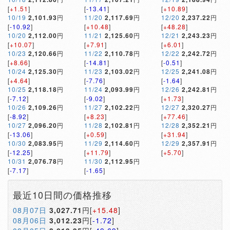
[
+1.51
]
[
-13.41
]
[
+10.89
]
10/19
2,101.93
円
11/20
2,117.69
円
12/20
2,237.22
円
[
-10.92
]
[
+10.48
]
[
+48.28
]
10/20
2,112.00
円
11/21
2,125.60
円
12/21
2,243.23
円
[
+10.07
]
[
+7.91
]
[
+6.01
]
10/23
2,120.66
円
11/22
2,110.78
円
12/22
2,242.72
円
[
+8.66
]
[
-14.81
]
[
-0.51
]
10/24
2,125.30
円
11/23
2,103.02
円
12/25
2,241.08
円
[
+4.64
]
[
-7.76
]
[
-1.64
]
10/25
2,118.18
円
11/24
2,093.99
円
12/26
2,242.81
円
[
-7.12
]
[
-9.02
]
[
+1.73
]
10/26
2,109.26
円
11/27
2,102.22
円
12/27
2,320.27
円
[
-8.92
]
[
+8.23
]
[
+77.46
]
10/27
2,096.20
円
11/28
2,102.81
円
12/28
2,352.21
円
[
-13.06
]
[
+0.59
]
[
+31.94
]
10/30
2,083.95
円
11/29
2,114.60
円
12/29
2,357.91
円
[
-12.25
]
[
+11.79
]
[
+5.70
]
10/31
2,076.78
円
11/30
2,112.95
円
[
-7.17
]
[
-1.65
]
最近10日間の価格推移
08月07日
3,027.71
円[
+15.48
]
08月06日
3,012.23
円[
-1.72
]