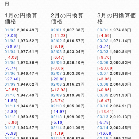
円
1月の円換算
2月の円換算
3月の円換算価
価格
価格
格
01/02
2,004.49
円
02/01
2,007.38
円
03/01
1,974.88
円
[
-3.06
]
[
+11.23
]
[
+4.59
]
01/03
1,973.52
円
02/02
2,016.57
円
03/02
1,971.14
円
[
-30.97
]
[
+9.19
]
[
-3.74
]
01/04
1,977.61
円
02/03
2,023.04
円
03/03
1,980.84
円
[
+4.08
]
[
+6.47
]
[
+9.70
]
01/05
1,973.86
円
02/06
2,026.10
円
03/06
2,000.92
円
[
-3.74
]
[
+3.06
]
[
+20.08
]
01/06
1,946.47
円
02/07
2,003.30
円
03/07
2,003.98
円
[
-27.40
]
[
-22.80
]
[
+3.06
]
01/09
1,949.02
円
02/08
2,016.23
円
03/08
2,004.83
円
[
+2.55
]
[
+12.93
]
[
+0.85
]
01/10
1,947.49
円
02/09
2,019.98
円
03/09
2,011.30
円
[
-1.53
]
[
+3.74
]
[
+6.47
]
01/11
1,944.60
円
02/10
2,005.00
円
03/10
2,024.91
円
[
-2.89
]
[
-14.97
]
[
+13.61
]
01/12
1,950.55
円
02/13
1,999.90
円
03/13
2,019.13
円
[
+5.96
]
[
-5.10
]
[
-5.79
]
01/13
1,943.57
円
02/14
2,001.09
円
03/14
2,002.45
円
[
-6.98
]
[
+1.19
]
[
-16.68
]
01/16
1,958.89
円
02/15
2,006.87
円
03/15
1,999.73
円