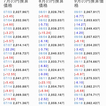
7月の円換算
8月の円換算
9月の円換算価
価格
価格
格
07/03
2,027.96
円
08/01
2,028.76
円
09/01
2,067.91
円
[
+3.45
]
[
+0.02
]
[
-6.77
]
07/04
2,032.56
円
08/02
2,023.03
円
09/04
2,053.63
円
[
+4.60
]
[
-5.73
]
[
-14.27
]
07/05
2,035.83
円
08/03
2,038.27
円
09/05
2,049.43
円
[
+3.27
]
[
+15.24
]
[
-4.20
]
07/06
2,036.40
円
08/04
2,032.09
円
09/06
2,057.62
円
[
+0.57
]
[
-6.18
]
[
+8.19
]
07/07
2,014.14
円
08/07
2,028.30
円
09/07
2,054.20
円
[
-22.26
]
[
-3.79
]
[
-3.42
]
07/10
2,018.72
円
08/08
2,040.53
円
09/08
2,065.23
円
[
+4.58
]
[
+12.23
]
[
+11.04
]
07/11
2,023.30
円
08/09
2,033.71
円
09/11
2,074.66
円
[
+4.57
]
[
-6.82
]
[
+9.42
]
07/12
2,035.84
円
08/10
2,024.61
円
09/12
2,081.63
円
[
+12.55
]
[
-9.09
]
[
+6.97
]
07/13
2,041.27
円
08/11
2,047.76
円
09/13
2,075.53
円
[
+5.43
]
[
+23.15
]
[
-6.10
]
07/14
2,050.88
円
08/14
2,054.70
円
09/14
2,082.21
円
[
+9.61
]
[
+6.94
]
[
+6.68
]
07/17
2,069.58
円
08/15
2,052.18
円
09/15
2,074.71
円
[
+18.69
]
[
-2.52
]
[
-7.50
]
07/18
2,071.36
円
08/16
2,059.14
円
09/18
2,082.42
円