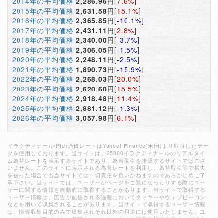
2014年の平均価格
2,286.96
円[
7.6%
]
2015年の平均価格
2,631.58
円[
15.1%
]
2016年の平均価格
2,365.85
円[
-10.1%
]
2017年の平均価格
2,431.11
円[
2.8%
]
2018年の平均価格
2,340.00
円[
-3.7%
]
2019年の平均価格
2,306.05
円[
-1.5%
]
2020年の平均価格
2,248.11
円[
-2.5%
]
2021年の平均価格
1,890.73
円[
-15.9%
]
2022年の平均価格
2,268.03
円[
20.0%
]
2023年の平均価格
2,620.60
円[
15.5%
]
2024年の平均価格
2,918.48
円[
11.4%
]
2025年の平均価格
2,881.12
円[
-1.3%
]
2026年の平均価格
3,057.98
円[
6.1%
]
イラクディナール/円の通貨レートはYahoo! Finance(米国)より取得したデー
タを使用しております。当サイトは、25000イラクディナールのリアルタイ
ム為替レートを表示するサイトであり、為替取引を推奨するサイトではござ
いません。このサイトに表示される為替レートを利用し、為替取引等で損失
を被った場合でも当サイトでは一切責任を負いかねますのであらかじめご了
承下さい。当サイトでは、ユーザーがページをご覧になったりする際にユー
ザーに関する情報を自動的に取得することがあります。当サイトで取得する
ユーザー情報は、広告が配信される過程においてクッキーやウェブビーコン
などを用いて収集されることがあります。当サイトで取得するユーザー情報
は、情報収集目的のみで収集されそれ以外の用途には使用いたしません。ユ