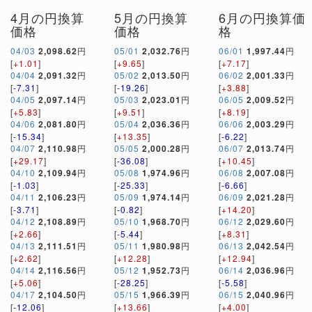
4月の円換算
5月の円換算
6月の円換算価
価格
価格
格
04/03
2,098.62
円
05/01
2,032.76
円
06/01
1,997.44
円
[
+1.01
]
[
+9.65
]
[
+7.17
]
04/04
2,091.32
円
05/02
2,013.50
円
06/02
2,001.33
円
[
-7.31
]
[
-19.26
]
[
+3.88
]
04/05
2,097.14
円
05/03
2,023.01
円
06/05
2,009.52
円
[
+5.83
]
[
+9.51
]
[
+8.19
]
04/06
2,081.80
円
05/04
2,036.36
円
06/06
2,003.29
円
[
-15.34
]
[
+13.35
]
[
-6.22
]
04/07
2,110.98
円
05/05
2,000.28
円
06/07
2,013.74
円
[
+29.17
]
[
-36.08
]
[
+10.45
]
04/10
2,109.94
円
05/08
1,974.96
円
06/08
2,007.08
円
[
-1.03
]
[
-25.33
]
[
-6.66
]
04/11
2,106.23
円
05/09
1,974.14
円
06/09
2,021.28
円
[
-3.71
]
[
-0.82
]
[
+14.20
]
04/12
2,108.89
円
05/10
1,968.70
円
06/12
2,029.60
円
[
+2.66
]
[
-5.44
]
[
+8.31
]
04/13
2,111.51
円
05/11
1,980.98
円
06/13
2,042.54
円
[
+2.62
]
[
+12.28
]
[
+12.94
]
04/14
2,116.56
円
05/12
1,952.73
円
06/14
2,036.96
円
[
+5.06
]
[
-28.25
]
[
-5.58
]
04/17
2,104.50
円
05/15
1,966.39
円
06/15
2,040.96
円
[
-12.06
]
[
+13.66
]
[
+4.00
]