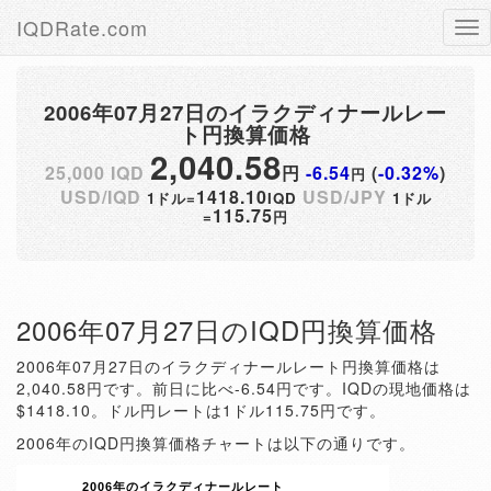
IQDRate.com
Tog
nav
2006年07月27日のイラクディナールレー
ト円換算価格
2,040.58
25,000 IQD
円
-6.54
(
-0.32%
)
円
USD/IQD
1418.10
USD/JPY
1ドル=
IQD
1ドル
115.75
=
円
2006年07月27日のIQD円換算価格
2006年07月27日のイラクディナールレート円換算価格は
2,040.58円です。前日に比べ-6.54円です。IQDの現地価格は
$1418.10。ドル円レートは1ドル115.75円です。
2006年のIQD円換算価格チャートは以下の通りです。
2006年のイラクディナールレート