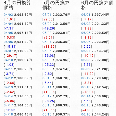
4月の円換算
5月の円換算
6月の円換算価
価格
価格
格
04/03
2,098.62
円
05/01
2,032.76
円
06/01
1,997.44
円
[
+1.01
]
[
+9.65
]
[
+7.17
]
04/04
2,091.32
円
05/02
2,013.50
円
06/02
2,001.33
円
[
-7.31
]
[
-19.26
]
[
+3.88
]
04/05
2,097.14
円
05/03
2,023.01
円
06/05
2,009.52
円
[
+5.83
]
[
+9.51
]
[
+8.19
]
04/06
2,081.80
円
05/04
2,036.36
円
06/06
2,003.29
円
[
-15.34
]
[
+13.35
]
[
-6.22
]
04/07
2,110.98
円
05/05
2,000.28
円
06/07
2,013.74
円
[
+29.17
]
[
-36.08
]
[
+10.45
]
04/10
2,109.94
円
05/08
1,974.96
円
06/08
2,007.08
円
[
-1.03
]
[
-25.33
]
[
-6.66
]
04/11
2,106.23
円
05/09
1,974.14
円
06/09
2,021.28
円
[
-3.71
]
[
-0.82
]
[
+14.20
]
04/12
2,108.89
円
05/10
1,968.70
円
06/12
2,029.60
円
[
+2.66
]
[
-5.44
]
[
+8.31
]
04/13
2,111.51
円
05/11
1,980.98
円
06/13
2,042.54
円
[
+2.62
]
[
+12.28
]
[
+12.94
]
04/14
2,116.56
円
05/12
1,952.73
円
06/14
2,036.96
円
[
+5.06
]
[
-28.25
]
[
-5.58
]
04/17
2,104.50
円
05/15
1,966.39
円
06/15
2,040.96
円
[
-12.06
]
[
+13.66
]
[
+4.00
]
04/18
2,080.46
円
05/16
1,956.37
円
06/16
2,044.24
円