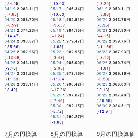
[
-24.05
]
[
-10.03
]
[
+3.29
]
04/19
2,088.11
円
05/17
1,946.34
円
06/19
2,050.11
円
[
+7.65
]
[
-10.03
]
[
+5.86
]
04/20
2,088.70
円
05/18
1,982.91
円
06/20
2,043.76
円
[
+0.59
]
[
+36.57
]
[
-6.35
]
04/21
2,074.23
円
05/19
1,984.15
円
06/21
2,047.90
円
[
-14.47
]
[
+1.24
]
[
+4.15
]
04/24
2,038.57
円
05/22
1,979.47
円
06/22
2,059.76
円
[
-35.66
]
[
-4.68
]
[
+11.86
]
04/25
2,052.26
円
05/23
1,982.95
円
06/23
2,067.93
円
[
+13.69
]
[
+3.48
]
[
+8.16
]
04/26
2,043.16
円
05/24
1,985.00
円
06/26
2,069.74
円
[
-9.10
]
[
+2.05
]
[
+1.81
]
04/27
2,031.53
円
05/25
1,973.16
円
06/27
2,069.16
円
[
-11.63
]
[
-11.84
]
[
-0.58
]
04/28
2,023.11
円
05/26
1,990.42
円
06/28
2,066.03
円
[
-8.42
]
[
+17.26
]
[
-3.13
]
05/29
1,997.87
円
06/29
2,037.48
円
[
+7.45
]
[
-28.55
]
05/30
1,992.15
円
06/30
2,024.51
円
[
-5.72
]
[
-12.97
]
05/31
1,990.27
円
[
-1.88
]
7月の円換算
8月の円換算
9月の円換算価