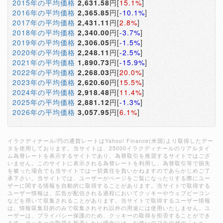
2015年の平均価格
2,631.58
円[
15.1%
]
2016年の平均価格
2,365.85
円[
-10.1%
]
2017年の平均価格
2,431.11
円[
2.8%
]
2018年の平均価格
2,340.00
円[
-3.7%
]
2019年の平均価格
2,306.05
円[
-1.5%
]
2020年の平均価格
2,248.11
円[
-2.5%
]
2021年の平均価格
1,890.73
円[
-15.9%
]
2022年の平均価格
2,268.03
円[
20.0%
]
2023年の平均価格
2,620.60
円[
15.5%
]
2024年の平均価格
2,918.48
円[
11.4%
]
2025年の平均価格
2,881.12
円[
-1.3%
]
2026年の平均価格
3,057.95
円[
6.1%
]
イラクディナール/円の通貨レートはYahoo! Finance(米国)より取得したデー
タを使用しております。当サイトは、25000イラクディナールのリアルタイ
ム為替レートを表示するサイトであり、為替取引を推奨するサイトではござ
いません。このサイトに表示される為替レートを利用し、為替取引等で損失
を被った場合でも当サイトでは一切責任を負いかねますのであらかじめご了
承下さい。当サイトでは、ユーザーがページをご覧になったりする際にユー
ザーに関する情報を自動的に取得することがあります。当サイトで取得する
ユーザー情報は、広告が配信される過程においてクッキーやウェブビーコン
などを用いて収集されることがあります。当サイトで取得するユーザー情報
は、情報収集目的のみで収集されそれ以外の用途には使用いたしません。ユ
ーザーは、プライバシー保護のため、クッキーの取得を拒否することができ
ます。クッキーの取得を拒否したい場合には、お使いのブラウザの「ヘル