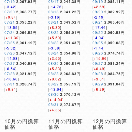
07/19
2,067.93
円
08/17
2,044.38
円
09/19
2,085.11
円
[
-3.42
]
[
-14.76
]
[
+2.69
]
07/20
2,068.77
円
08/18
2,041.22
円
09/20
2,082.92
円
[
+0.84
]
[
-3.16
]
[
-2.19
]
07/21
2,055.22
円
08/21
2,049.52
円
09/21
2,065.46
円
[
-13.55
]
[
+8.30
]
[
-17.46
]
07/24
2,066.52
円
08/22
2,055.01
円
09/22
2,060.53
円
[
+11.30
]
[
+5.50
]
[
-4.94
]
07/25
2,061.19
円
08/23
2,051.43
円
09/25
2,059.08
円
[
-5.32
]
[
-3.58
]
[
-1.44
]
07/26
2,047.12
円
08/24
2,054.98
円
09/26
2,074.74
円
[
-14.08
]
[
+3.55
]
[
+15.66
]
07/27
2,040.58
円
08/25
2,060.81
円
09/27
2,081.24
円
[
-6.54
]
[
+5.83
]
[
+6.49
]
07/28
2,021.92
円
08/28
2,068.83
円
09/28
2,084.75
円
[
-18.66
]
[
+8.02
]
[
+3.51
]
07/31
2,028.74
円
08/29
2,055.19
円
09/29
2,091.04
円
[
+6.81
]
[
-13.64
]
[
+6.29
]
08/30
2,070.12
円
[
+14.94
]
08/31
2,074.67
円
[
+4.55
]
10月の円換算
11月の円換算
12月の円換算
価格
価格
価格