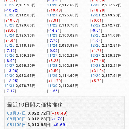
10/19
2,101.93
円
11/20
2,117.69
円
12/20
2,237.22
円
[
-10.92
]
[
+10.48
]
[
+48.28
]
10/20
2,112.00
円
11/21
2,125.60
円
12/21
2,243.23
円
[
+10.07
]
[
+7.91
]
[
+6.01
]
10/23
2,120.66
円
11/22
2,110.78
円
12/22
2,242.72
円
[
+8.66
]
[
-14.81
]
[
-0.51
]
10/24
2,125.30
円
11/23
2,103.02
円
12/25
2,241.08
円
[
+4.64
]
[
-7.76
]
[
-1.64
]
10/25
2,118.18
円
11/24
2,093.99
円
12/26
2,242.81
円
[
-7.12
]
[
-9.02
]
[
+1.73
]
10/26
2,109.26
円
11/27
2,102.22
円
12/27
2,320.27
円
[
-8.92
]
[
+8.23
]
[
+77.46
]
10/27
2,096.20
円
11/28
2,102.81
円
12/28
2,352.21
円
[
-13.06
]
[
+0.59
]
[
+31.94
]
10/30
2,083.95
円
11/29
2,114.60
円
12/29
2,357.91
円
[
-12.25
]
[
+11.79
]
[
+5.70
]
10/31
2,076.78
円
11/30
2,112.95
円
[
-7.17
]
[
-1.65
]
最近10日間の価格推移
08月07日
3,022.72
円[
+10.49
]
08月06日
3,012.23
円[
-1.72
]
08月05日
3,013.95
円[
-49.69
]