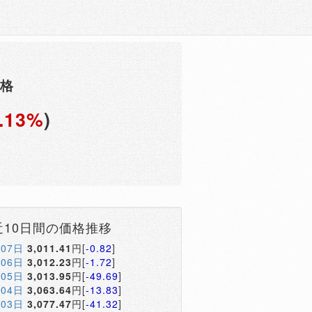
価格
.13%
)
円
近10日間の価格推移
月07日
3,011.41
円[
-0.82
]
月06日
3,012.23
円[
-1.72
]
月05日
3,013.95
円[
-49.69
]
月04日
3,063.64
円[
-13.83
]
月03日
3,077.47
円[
-41.32
]