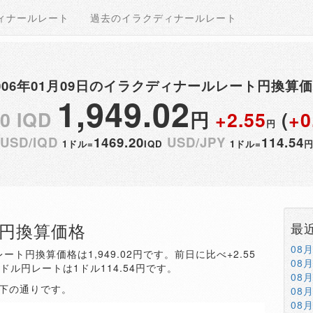
ィナールレート
過去のイラクディナールレート
006年01月09日のイラクディナールレート円換算
1,949.02
00 IQD
円
+2.55
(
+0
円
USD/IQD
1469.20
USD/JPY
114.54
1ドル=
IQD
1ドル=
QD円換算価格
最
08
ート円換算価格は1,949.02円です。前日に比べ+2.55
08
。ドル円レートは1ドル114.54円です。
08
以下の通りです。
08
08