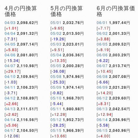
4月の円換算
5月の円換算
6月の円換算価
価格
価格
格
04/03
2,098.62
円
05/01
2,032.76
円
06/01
1,997.44
円
[
+1.01
]
[
+9.65
]
[
+7.17
]
04/04
2,091.32
円
05/02
2,013.50
円
06/02
2,001.33
円
[
-7.31
]
[
-19.26
]
[
+3.88
]
04/05
2,097.14
円
05/03
2,023.01
円
06/05
2,009.52
円
[
+5.83
]
[
+9.51
]
[
+8.19
]
04/06
2,081.80
円
05/04
2,036.36
円
06/06
2,003.29
円
[
-15.34
]
[
+13.35
]
[
-6.22
]
04/07
2,110.98
円
05/05
2,000.28
円
06/07
2,013.74
円
[
+29.17
]
[
-36.08
]
[
+10.45
]
04/10
2,109.94
円
05/08
1,974.96
円
06/08
2,007.08
円
[
-1.03
]
[
-25.33
]
[
-6.66
]
04/11
2,106.23
円
05/09
1,974.14
円
06/09
2,021.28
円
[
-3.71
]
[
-0.82
]
[
+14.20
]
04/12
2,108.89
円
05/10
1,968.70
円
06/12
2,029.60
円
[
+2.66
]
[
-5.44
]
[
+8.31
]
04/13
2,111.51
円
05/11
1,980.98
円
06/13
2,042.54
円
[
+2.62
]
[
+12.28
]
[
+12.94
]
04/14
2,116.56
円
05/12
1,952.73
円
06/14
2,036.96
円
[
+5.06
]
[
-28.25
]
[
-5.58
]
04/17
2,104.50
円
05/15
1,966.39
円
06/15
2,040.96
円
[
-12.06
]
[
+13.66
]
[
+4.00
]