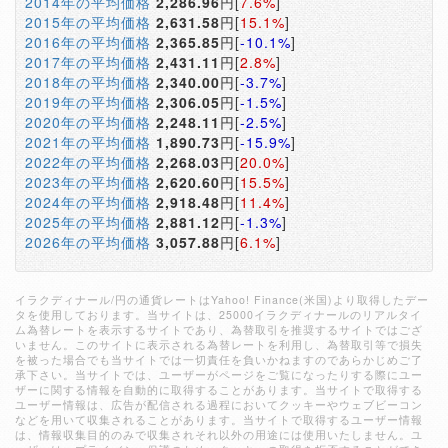
2014年の平均価格
2,286.96
円[
7.6%
]
2015年の平均価格
2,631.58
円[
15.1%
]
2016年の平均価格
2,365.85
円[
-10.1%
]
2017年の平均価格
2,431.11
円[
2.8%
]
2018年の平均価格
2,340.00
円[
-3.7%
]
2019年の平均価格
2,306.05
円[
-1.5%
]
2020年の平均価格
2,248.11
円[
-2.5%
]
2021年の平均価格
1,890.73
円[
-15.9%
]
2022年の平均価格
2,268.03
円[
20.0%
]
2023年の平均価格
2,620.60
円[
15.5%
]
2024年の平均価格
2,918.48
円[
11.4%
]
2025年の平均価格
2,881.12
円[
-1.3%
]
2026年の平均価格
3,057.88
円[
6.1%
]
イラクディナール/円の通貨レートはYahoo! Finance(米国)より取得したデー
タを使用しております。当サイトは、25000イラクディナールのリアルタイ
ム為替レートを表示するサイトであり、為替取引を推奨するサイトではござ
いません。このサイトに表示される為替レートを利用し、為替取引等で損失
を被った場合でも当サイトでは一切責任を負いかねますのであらかじめご了
承下さい。当サイトでは、ユーザーがページをご覧になったりする際にユー
ザーに関する情報を自動的に取得することがあります。当サイトで取得する
ユーザー情報は、広告が配信される過程においてクッキーやウェブビーコン
などを用いて収集されることがあります。当サイトで取得するユーザー情報
は、情報収集目的のみで収集されそれ以外の用途には使用いたしません。ユ