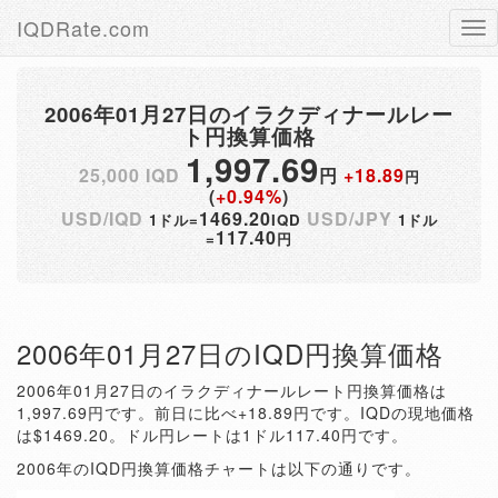
IQDRate.com
Tog
nav
2006年01月27日のイラクディナールレー
ト円換算価格
1,997.69
25,000 IQD
円
+18.89
円
(
+0.94%
)
USD/IQD
1469.20
USD/JPY
1ドル=
IQD
1ドル
117.40
=
円
2006年01月27日のIQD円換算価格
2006年01月27日のイラクディナールレート円換算価格は
1,997.69円です。前日に比べ+18.89円です。IQDの現地価格
は$1469.20。ドル円レートは1ドル117.40円です。
2006年のIQD円換算価格チャートは以下の通りです。