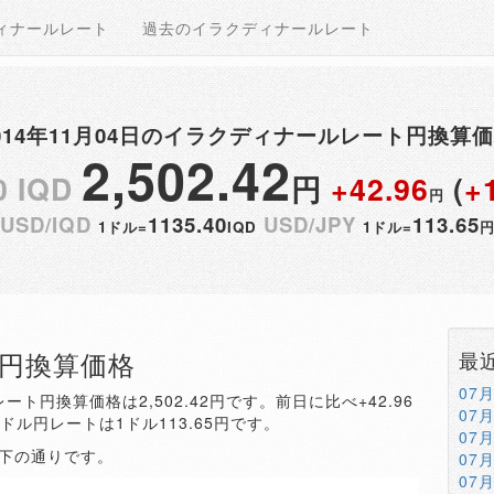
ィナールレート
過去のイラクディナールレート
014年11月04日のイラクディナールレート円換算
2,502.42
0 IQD
円
+42.96
(
+
円
USD/IQD
1135.40
USD/JPY
113.65
1ドル=
IQD
1ドル=
QD円換算価格
最
07
ート円換算価格は2,502.42円です。前日に比べ+42.96
07
。ドル円レートは1ドル113.65円です。
07
以下の通りです。
07
07