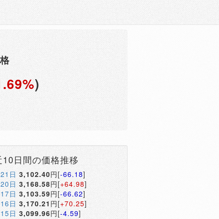
価格
1.69%
)
円
近10日間の価格推移
月21日
3,102.40
円[
-66.18
]
月20日
3,168.58
円[
+64.98
]
月17日
3,103.59
円[
-66.62
]
月16日
3,170.21
円[
+70.25
]
月15日
3,099.96
円[
-4.59
]