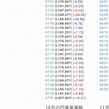
07/01
2,175.94
円 [
-3.22
]
08/01
07/02
2,181.22
円 [
+5.28
]
08/04
07/03
2,187.54
円 [
+6.32
]
08/05
07/04
2,236.47
円 [
+48.93
]
08/06
07/07
2,193.56
円 [
-42.92
]
08/07
07/08
2,186.80
円 [
-6.75
]
08/08
07/09
2,179.50
円 [
-7.30
]
08/11
07/10
2,181.22
円 [
+1.72
]
08/12
07/11
2,175.63
円 [
-5.59
]
08/13
07/14
2,175.70
円 [
+0.06
]
08/14
07/15
2,179.01
円 [
+3.31
]
08/15
07/16
2,182.01
円 [
+3.00
]
08/18
07/17
2,181.37
円 [
-0.64
]
08/19
07/18
2,172.69
円 [
-8.68
]
08/20
07/21
2,175.05
円 [
+2.36
]
08/21
07/22
2,176.34
円 [
+1.29
]
08/22
07/23
2,177.94
円 [
+1.60
]
08/25
07/24
2,179.01
円 [
+1.07
]
08/26
07/25
2,184.07
円 [
+5.06
]
08/27
07/28
2,183.95
円 [
-0.12
]
08/28
07/29
2,185.14
円 [
+1.19
]
08/29
07/30
2,191.03
円 [
+5.89
]
07/31
2,207.34
円 [
+16.31
]
10月の円換算価格
11