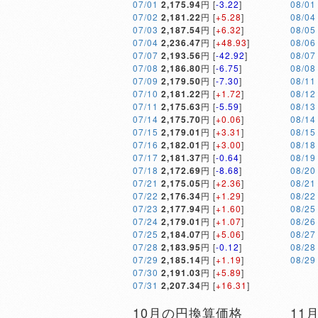
07/01
2,175.94
円 [
-3.22
]
08/01
07/02
2,181.22
円 [
+5.28
]
08/04
07/03
2,187.54
円 [
+6.32
]
08/05
07/04
2,236.47
円 [
+48.93
]
08/06
07/07
2,193.56
円 [
-42.92
]
08/07
07/08
2,186.80
円 [
-6.75
]
08/08
07/09
2,179.50
円 [
-7.30
]
08/11
07/10
2,181.22
円 [
+1.72
]
08/12
07/11
2,175.63
円 [
-5.59
]
08/13
07/14
2,175.70
円 [
+0.06
]
08/14
07/15
2,179.01
円 [
+3.31
]
08/15
07/16
2,182.01
円 [
+3.00
]
08/18
07/17
2,181.37
円 [
-0.64
]
08/19
07/18
2,172.69
円 [
-8.68
]
08/20
07/21
2,175.05
円 [
+2.36
]
08/21
07/22
2,176.34
円 [
+1.29
]
08/22
07/23
2,177.94
円 [
+1.60
]
08/25
07/24
2,179.01
円 [
+1.07
]
08/26
07/25
2,184.07
円 [
+5.06
]
08/27
07/28
2,183.95
円 [
-0.12
]
08/28
07/29
2,185.14
円 [
+1.19
]
08/29
07/30
2,191.03
円 [
+5.89
]
07/31
2,207.34
円 [
+16.31
]
10月の円換算価格
11