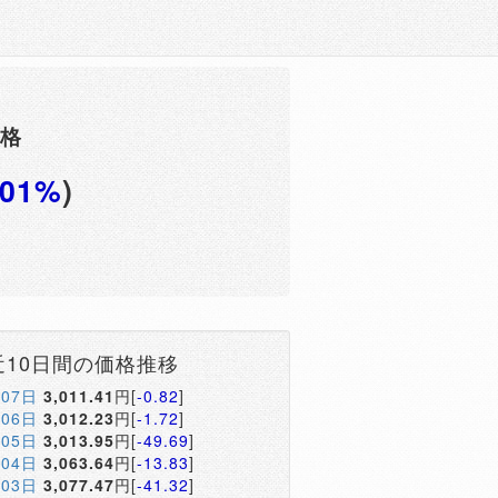
価格
.01%
)
円
近10日間の価格推移
月07日
3,011.41
円[
-0.82
]
月06日
3,012.23
円[
-1.72
]
月05日
3,013.95
円[
-49.69
]
月04日
3,063.64
円[
-13.83
]
月03日
3,077.47
円[
-41.32
]