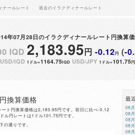
ィナールレート
過去のイラクディナールレート
014年07月28日のイラクディナールレート円換算
2,183.95
00 IQD
円
-0.12
(
-0
円
USD/IQD
1164.75
USD/JPY
101.75
1ドル=
IQD
1ドル=
QD円換算価格
最
08
ート円換算価格は2,183.95円です。前日に比べ-0.12
08
。ドル円レートは1ドル101.75円です。
08
以下の通りです。
08
08