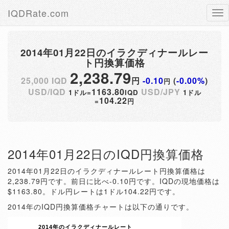
IQDRate.com
Tog
nav
2014年01月22日のイラクディナールレー
ト円換算価格
2,238.79
25,000 IQD
円
-0.10
(
-0.00%
)
円
USD/IQD
1163.80
USD/JPY
1ドル=
IQD
1ドル
104.22
=
円
2014年01月22日のIQD円換算価格
2014年01月22日のイラクディナールレート円換算価格は
2,238.79円です。前日に比べ-0.10円です。IQDの現地価格は
$1163.80。ドル円レートは1ドル104.22円です。
2014年のIQD円換算価格チャートは以下の通りです。
2014年のイラクディナールレート