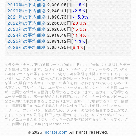
2019年の平均価格
2,306.05
円[
-1.5%
]
2020年の平均価格
2,248.11
円[
-2.5%
]
2021年の平均価格
1,890.73
円[
-15.9%
]
2022年の平均価格
2,268.03
円[
20.0%
]
2023年の平均価格
2,620.60
円[
15.5%
]
2024年の平均価格
2,918.48
円[
11.4%
]
2025年の平均価格
2,881.12
円[
-1.3%
]
2026年の平均価格
3,057.95
円[
6.1%
]
イラクディナール/円の通貨レートはYahoo! Finance(米国)より取得したデー
タを使用しております。当サイトは、25000イラクディナールのリアルタイ
ム為替レートを表示するサイトであり、為替取引を推奨するサイトではござ
いません。このサイトに表示される為替レートを利用し、為替取引等で損失
を被った場合でも当サイトでは一切責任を負いかねますのであらかじめご了
承下さい。当サイトでは、ユーザーがページをご覧になったりする際にユー
ザーに関する情報を自動的に取得することがあります。当サイトで取得する
ユーザー情報は、広告が配信される過程においてクッキーやウェブビーコン
などを用いて収集されることがあります。当サイトで取得するユーザー情報
は、情報収集目的のみで収集されそれ以外の用途には使用いたしません。ユ
ーザーは、プライバシー保護のため、クッキーの取得を拒否することができ
ます。クッキーの取得を拒否したい場合には、お使いのブラウザの「ヘル
プ」メニューをご覧になり、クッキーの送受信に関する設定を行ってくださ
い。お問い合わせ info [at] iqdrate.com
© 2026
iqdrate.com
All rights reserved.