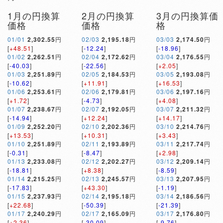
1月の円換算
2月の円換算
3月の円換算価
価格
価格
格
01/01
2,302.55
円
02/03
2,195.18
円
03/03
2,174.50
円
[
+48.51
]
[
-12.24
]
[
-18.96
]
01/02
2,262.51
円
02/04
2,172.62
円
03/04
2,176.55
円
[
-40.03
]
[
-22.56
]
[
+2.05
]
01/03
2,251.89
円
02/05
2,184.53
円
03/05
2,193.08
円
[
-10.62
]
[
+11.91
]
[
+16.53
]
01/06
2,253.61
円
02/06
2,179.81
円
03/06
2,197.16
円
[
+1.72
]
[
-4.73
]
[
+4.08
]
01/07
2,238.67
円
02/07
2,192.05
円
03/07
2,211.32
円
[
-14.94
]
[
+12.24
]
[
+14.17
]
01/09
2,252.20
円
02/10
2,202.36
円
03/10
2,214.76
円
[
+13.53
]
[
+10.31
]
[
+3.43
]
01/10
2,251.89
円
02/11
2,193.89
円
03/11
2,217.74
円
[
-0.31
]
[
-8.47
]
[
+2.98
]
01/13
2,233.08
円
02/12
2,202.27
円
03/12
2,209.14
円
[
-18.81
]
[
+8.38
]
[
-8.59
]
01/14
2,215.25
円
02/13
2,245.57
円
03/13
2,207.95
円
[
-17.83
]
[
+43.30
]
[
-1.19
]
01/15
2,237.93
円
02/14
2,195.18
円
03/14
2,186.56
円
[
+22.68
]
[
-50.39
]
[
-21.39
]
01/17
2,240.29
円
02/17
2,165.09
円
03/17
2,176.80
円
[
+2.36
]
[
-30.09
]
[
-9.76
]