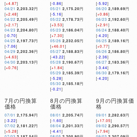
[
+4.87
]
[
-0.86
]
[
-5.92
]
04/21
2,203.32
円
05/21
2,175.20
円
06/20
2,189.69
円
[
+2.48
]
[
-5.16
]
[
+0.86
]
04/22
2,205.49
円
05/22
2,178.73
円
06/23
2,192.60
円
[
+2.17
]
[
+3.53
]
[
+2.91
]
04/23
2,204.80
円
05/23
2,186.04
円
06/24
2,188.40
円
[
-0.70
]
[
+7.30
]
[
-4.20
]
04/25
2,197.73
円
05/26
2,232.05
円
06/25
2,189.16
円
[
-7.06
]
[
+46.01
]
[
+0.77
]
04/29
2,202.36
円
05/27
2,188.83
円
06/26
2,186.80
円
[
+4.63
]
[
-43.22
]
[
-2.36
]
04/30
2,203.13
円
05/28
2,190.67
円
06/27
2,183.36
円
[
+0.76
]
[
+1.84
]
[
-3.44
]
05/29
2,185.39
円
06/30
2,179.16
円
[
-5.28
]
[
-4.20
]
05/30
2,185.18
円
[
-0.21
]
7月の円換算
8月の円換算
9月の円換算価
価格
価格
格
07/01
2,175.94
円
08/01
2,205.74
円
09/01
2,282.63
円
[
-3.22
]
[
-1.60
]
[
+17.05
]
07/02
2,181.22
円
08/04
2,201.33
円
09/02
2,290.57
円
[
+5.28
]
[
-4.41
]
[
+7.94
]
07/03
2,187.54
円
08/05
2,200.90
円
09/03
2,307.09
円