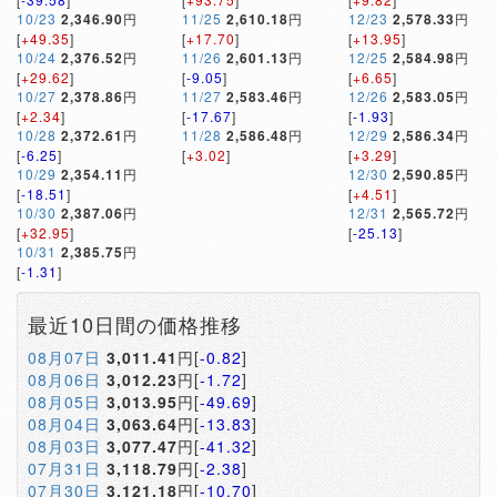
10/23
2,346.90
円
11/25
2,610.18
円
12/23
2,578.33
円
[
+49.35
]
[
+17.70
]
[
+13.95
]
10/24
2,376.52
円
11/26
2,601.13
円
12/25
2,584.98
円
[
+29.62
]
[
-9.05
]
[
+6.65
]
10/27
2,378.86
円
11/27
2,583.46
円
12/26
2,583.05
円
[
+2.34
]
[
-17.67
]
[
-1.93
]
10/28
2,372.61
円
11/28
2,586.48
円
12/29
2,586.34
円
[
-6.25
]
[
+3.02
]
[
+3.29
]
10/29
2,354.11
円
12/30
2,590.85
円
[
-18.51
]
[
+4.51
]
10/30
2,387.06
円
12/31
2,565.72
円
[
+32.95
]
[
-25.13
]
10/31
2,385.75
円
[
-1.31
]
最近10日間の価格推移
08月07日
3,011.41
円[
-0.82
]
08月06日
3,012.23
円[
-1.72
]
08月05日
3,013.95
円[
-49.69
]
08月04日
3,063.64
円[
-13.83
]
08月03日
3,077.47
円[
-41.32
]
07月31日
3,118.79
円[
-2.38
]
07月30日
3,121.18
円[
-10.70
]