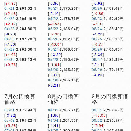
[
+4.87
]
[
-0.86
]
[
-5.92
]
04/21
2,203.32
円
05/21
2,175.20
円
06/20
2,189.69
円
[
+2.48
]
[
-5.16
]
[
+0.86
]
04/22
2,205.49
円
05/22
2,178.73
円
06/23
2,192.60
円
[
+2.17
]
[
+3.53
]
[
+2.91
]
04/23
2,204.80
円
05/23
2,186.04
円
06/24
2,188.40
円
[
-0.70
]
[
+7.30
]
[
-4.20
]
04/25
2,197.73
円
05/26
2,232.05
円
06/25
2,189.16
円
[
-7.06
]
[
+46.01
]
[
+0.77
]
04/29
2,202.36
円
05/27
2,188.83
円
06/26
2,186.80
円
[
+4.63
]
[
-43.22
]
[
-2.36
]
04/30
2,203.13
円
05/28
2,190.67
円
06/27
2,183.36
円
[
+0.76
]
[
+1.84
]
[
-3.44
]
05/29
2,185.39
円
06/30
2,179.16
円
[
-5.28
]
[
-4.20
]
05/30
2,185.18
円
[
-0.21
]
7月の円換算
8月の円換算
9月の円換算価
価格
価格
格
07/01
2,175.94
円
08/01
2,205.74
円
09/01
2,282.63
円
[
-3.22
]
[
-1.60
]
[
+17.05
]
07/02
2,181.22
円
08/04
2,201.33
円
09/02
2,290.57
円
[
+5.28
]
[
-4.41
]
[
+7.94
]
07/03
2,187.54
円
08/05
2,200.90
円
09/03
2,307.09
円