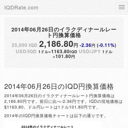
IQDRate.com
Tog
nav
2014年06月26日のイラクディナールレー
ト円換算価格
2,186.80
25,000 IQD
円
-2.36
(
-0.11%
)
円
USD/IQD
1163.80
USD/JPY
1ドル=
IQD
1ドル
101.80
=
円
2014年06月26日のIQD円換算価格
2014年06月26日のイラクディナールレート円換算価格は
2,186.80円です。前日に比べ-2.36円です。IQDの現地価格は
$1163.80。ドル円レートは1ドル101.80円です。
2014年のIQD円換算価格チャートは以下の通りです。
2014年のイラクディナールレート