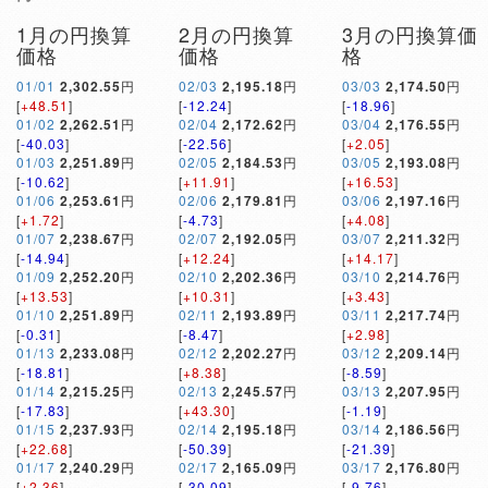
1月の円換算
2月の円換算
3月の円換算価
価格
価格
格
01/01
2,302.55
円
02/03
2,195.18
円
03/03
2,174.50
円
[
+48.51
]
[
-12.24
]
[
-18.96
]
01/02
2,262.51
円
02/04
2,172.62
円
03/04
2,176.55
円
[
-40.03
]
[
-22.56
]
[
+2.05
]
01/03
2,251.89
円
02/05
2,184.53
円
03/05
2,193.08
円
[
-10.62
]
[
+11.91
]
[
+16.53
]
01/06
2,253.61
円
02/06
2,179.81
円
03/06
2,197.16
円
[
+1.72
]
[
-4.73
]
[
+4.08
]
01/07
2,238.67
円
02/07
2,192.05
円
03/07
2,211.32
円
[
-14.94
]
[
+12.24
]
[
+14.17
]
01/09
2,252.20
円
02/10
2,202.36
円
03/10
2,214.76
円
[
+13.53
]
[
+10.31
]
[
+3.43
]
01/10
2,251.89
円
02/11
2,193.89
円
03/11
2,217.74
円
[
-0.31
]
[
-8.47
]
[
+2.98
]
01/13
2,233.08
円
02/12
2,202.27
円
03/12
2,209.14
円
[
-18.81
]
[
+8.38
]
[
-8.59
]
01/14
2,215.25
円
02/13
2,245.57
円
03/13
2,207.95
円
[
-17.83
]
[
+43.30
]
[
-1.19
]
01/15
2,237.93
円
02/14
2,195.18
円
03/14
2,186.56
円
[
+22.68
]
[
-50.39
]
[
-21.39
]
01/17
2,240.29
円
02/17
2,165.09
円
03/17
2,176.80
円
[
+2.36
]
[
-30.09
]
[
-9.76
]