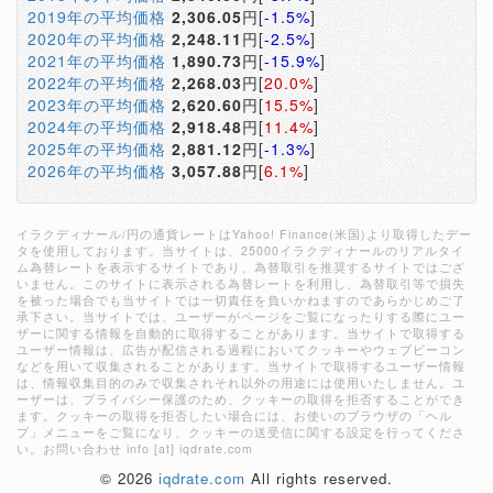
2019年の平均価格
2,306.05
円[
-1.5%
]
2020年の平均価格
2,248.11
円[
-2.5%
]
2021年の平均価格
1,890.73
円[
-15.9%
]
2022年の平均価格
2,268.03
円[
20.0%
]
2023年の平均価格
2,620.60
円[
15.5%
]
2024年の平均価格
2,918.48
円[
11.4%
]
2025年の平均価格
2,881.12
円[
-1.3%
]
2026年の平均価格
3,057.88
円[
6.1%
]
イラクディナール/円の通貨レートはYahoo! Finance(米国)より取得したデー
タを使用しております。当サイトは、25000イラクディナールのリアルタイ
ム為替レートを表示するサイトであり、為替取引を推奨するサイトではござ
いません。このサイトに表示される為替レートを利用し、為替取引等で損失
を被った場合でも当サイトでは一切責任を負いかねますのであらかじめご了
承下さい。当サイトでは、ユーザーがページをご覧になったりする際にユー
ザーに関する情報を自動的に取得することがあります。当サイトで取得する
ユーザー情報は、広告が配信される過程においてクッキーやウェブビーコン
などを用いて収集されることがあります。当サイトで取得するユーザー情報
は、情報収集目的のみで収集されそれ以外の用途には使用いたしません。ユ
ーザーは、プライバシー保護のため、クッキーの取得を拒否することができ
ます。クッキーの取得を拒否したい場合には、お使いのブラウザの「ヘル
プ」メニューをご覧になり、クッキーの送受信に関する設定を行ってくださ
い。お問い合わせ info [at] iqdrate.com
© 2026
iqdrate.com
All rights reserved.