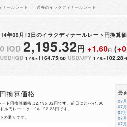
ィナールレート
過去のイラクディナールレート
014年08月13日のイラクディナールレート円換算
2,195.32
00 IQD
円
+1.60
(
+0
円
USD/IQD
1164.75
USD/JPY
102.28
1ドル=
IQD
1ドル=
QD円換算価格
最
07
ート円換算価格は2,195.32円です。前日に比べ+1.60
07
。ドル円レートは1ドル102.28円です。
07
以下の通りです。
07
07