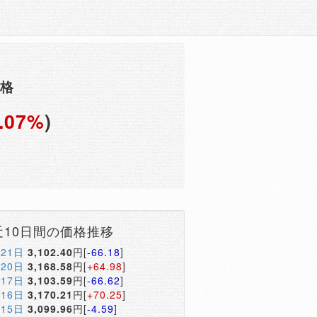
価格
.07%
)
円
近10日間の価格推移
月21日
3,102.40
円[
-66.18
]
月20日
3,168.58
円[
+64.98
]
月17日
3,103.59
円[
-66.62
]
月16日
3,170.21
円[
+70.25
]
月15日
3,099.96
円[
-4.59
]