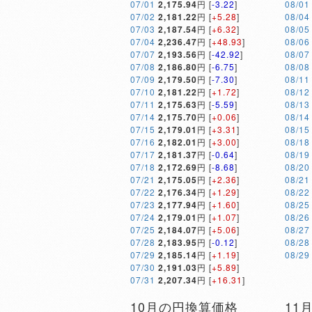
07/01
2,175.94
円 [
-3.22
]
08/01
07/02
2,181.22
円 [
+5.28
]
08/04
07/03
2,187.54
円 [
+6.32
]
08/05
07/04
2,236.47
円 [
+48.93
]
08/06
07/07
2,193.56
円 [
-42.92
]
08/07
07/08
2,186.80
円 [
-6.75
]
08/08
07/09
2,179.50
円 [
-7.30
]
08/11
07/10
2,181.22
円 [
+1.72
]
08/12
07/11
2,175.63
円 [
-5.59
]
08/13
07/14
2,175.70
円 [
+0.06
]
08/14
07/15
2,179.01
円 [
+3.31
]
08/15
07/16
2,182.01
円 [
+3.00
]
08/18
07/17
2,181.37
円 [
-0.64
]
08/19
07/18
2,172.69
円 [
-8.68
]
08/20
07/21
2,175.05
円 [
+2.36
]
08/21
07/22
2,176.34
円 [
+1.29
]
08/22
07/23
2,177.94
円 [
+1.60
]
08/25
07/24
2,179.01
円 [
+1.07
]
08/26
07/25
2,184.07
円 [
+5.06
]
08/27
07/28
2,183.95
円 [
-0.12
]
08/28
07/29
2,185.14
円 [
+1.19
]
08/29
07/30
2,191.03
円 [
+5.89
]
07/31
2,207.34
円 [
+16.31
]
10月の円換算価格
11