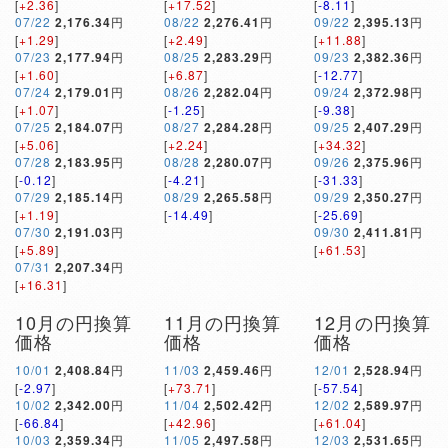
[
+2.36
]
[
+17.52
]
[
-8.11
]
07/22
2,176.34
円
08/22
2,276.41
円
09/22
2,395.13
円
[
+1.29
]
[
+2.49
]
[
+11.88
]
07/23
2,177.94
円
08/25
2,283.29
円
09/23
2,382.36
円
[
+1.60
]
[
+6.87
]
[
-12.77
]
07/24
2,179.01
円
08/26
2,282.04
円
09/24
2,372.98
円
[
+1.07
]
[
-1.25
]
[
-9.38
]
07/25
2,184.07
円
08/27
2,284.28
円
09/25
2,407.29
円
[
+5.06
]
[
+2.24
]
[
+34.32
]
07/28
2,183.95
円
08/28
2,280.07
円
09/26
2,375.96
円
[
-0.12
]
[
-4.21
]
[
-31.33
]
07/29
2,185.14
円
08/29
2,265.58
円
09/29
2,350.27
円
[
+1.19
]
[
-14.49
]
[
-25.69
]
07/30
2,191.03
円
09/30
2,411.81
円
[
+5.89
]
[
+61.53
]
07/31
2,207.34
円
[
+16.31
]
10月の円換算
11月の円換算
12月の円換算
価格
価格
価格
10/01
2,408.84
円
11/03
2,459.46
円
12/01
2,528.94
円
[
-2.97
]
[
+73.71
]
[
-57.54
]
10/02
2,342.00
円
11/04
2,502.42
円
12/02
2,589.97
円
[
-66.84
]
[
+42.96
]
[
+61.04
]
10/03
2,359.34
円
11/05
2,497.58
円
12/03
2,531.65
円