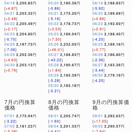
04/18
2,200.83
円
05/20
2,180.36
円
06/19
2,188.83
円
[
+4.87
]
[
-0.86
]
[
-5.92
]
04/21
2,203.32
円
05/21
2,175.20
円
06/20
2,189.69
円
[
+2.48
]
[
-5.16
]
[
+0.86
]
04/22
2,205.49
円
05/22
2,178.73
円
06/23
2,192.60
円
[
+2.17
]
[
+3.53
]
[
+2.91
]
04/23
2,204.80
円
05/23
2,186.04
円
06/24
2,188.40
円
[
-0.70
]
[
+7.30
]
[
-4.20
]
04/25
2,197.73
円
05/26
2,232.05
円
06/25
2,189.16
円
[
-7.06
]
[
+46.01
]
[
+0.77
]
04/29
2,202.36
円
05/27
2,188.83
円
06/26
2,186.80
円
[
+4.63
]
[
-43.22
]
[
-2.36
]
04/30
2,203.13
円
05/28
2,190.67
円
06/27
2,183.36
円
[
+0.76
]
[
+1.84
]
[
-3.44
]
05/29
2,185.39
円
06/30
2,179.16
円
[
-5.28
]
[
-4.20
]
05/30
2,185.18
円
[
-0.21
]
7月の円換算
8月の円換算
9月の円換算価
価格
価格
格
07/01
2,175.94
円
08/01
2,205.74
円
09/01
2,282.63
円
[
-3.22
]
[
-1.60
]
[
+17.05
]
07/02
2,181.22
円
08/04
2,201.33
円
09/02
2,290.57
円
[
+5.28
]
[
-4.41
]
[
+7.94
]