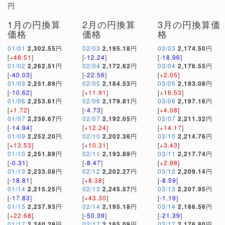
円
1月の円換算
2月の円換算
3月の円換算価
価格
価格
格
01/01
2,302.55
円
02/03
2,195.18
円
03/03
2,174.50
円
[
+48.51
]
[
-12.24
]
[
-18.96
]
01/02
2,262.51
円
02/04
2,172.62
円
03/04
2,176.55
円
[
-40.03
]
[
-22.56
]
[
+2.05
]
01/03
2,251.89
円
02/05
2,184.53
円
03/05
2,193.08
円
[
-10.62
]
[
+11.91
]
[
+16.53
]
01/06
2,253.61
円
02/06
2,179.81
円
03/06
2,197.16
円
[
+1.72
]
[
-4.73
]
[
+4.08
]
01/07
2,238.67
円
02/07
2,192.05
円
03/07
2,211.32
円
[
-14.94
]
[
+12.24
]
[
+14.17
]
01/09
2,252.20
円
02/10
2,202.36
円
03/10
2,214.76
円
[
+13.53
]
[
+10.31
]
[
+3.43
]
01/10
2,251.89
円
02/11
2,193.89
円
03/11
2,217.74
円
[
-0.31
]
[
-8.47
]
[
+2.98
]
01/13
2,233.08
円
02/12
2,202.27
円
03/12
2,209.14
円
[
-18.81
]
[
+8.38
]
[
-8.59
]
01/14
2,215.25
円
02/13
2,245.57
円
03/13
2,207.95
円
[
-17.83
]
[
+43.30
]
[
-1.19
]
01/15
2,237.93
円
02/14
2,195.18
円
03/14
2,186.56
円
[
+22.68
]
[
-50.39
]
[
-21.39
]
01/17
2,240.29
円
02/17
2,165.09
円
03/17
2,176.80
円