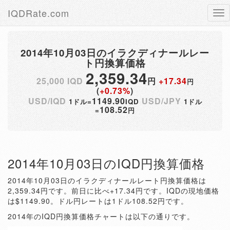
IQDRate.com
Tog
nav
2014年10月03日のイラクディナールレー
ト円換算価格
2,359.34
25,000 IQD
円
+17.34
円
(
+0.73%
)
USD/IQD
1149.90
USD/JPY
1ドル=
IQD
1ドル
108.52
=
円
2014年10月03日のIQD円換算価格
2014年10月03日のイラクディナールレート円換算価格は
2,359.34円です。前日に比べ+17.34円です。IQDの現地価格
は$1149.90。ドル円レートは1ドル108.52円です。
2014年のIQD円換算価格チャートは以下の通りです。