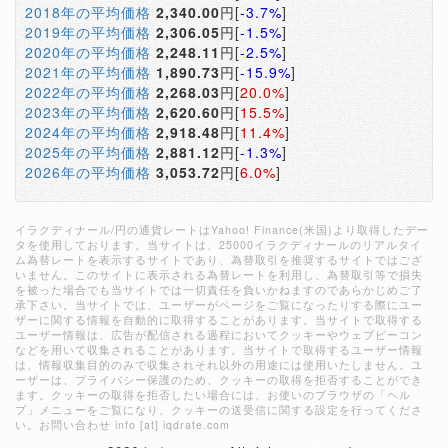
2018年の平均価格
2,340.00
円[
-3.7%
]
2019年の平均価格
2,306.05
円[
-1.5%
]
2020年の平均価格
2,248.11
円[
-2.5%
]
2021年の平均価格
1,890.73
円[
-15.9%
]
2022年の平均価格
2,268.03
円[
20.0%
]
2023年の平均価格
2,620.60
円[
15.5%
]
2024年の平均価格
2,918.48
円[
11.4%
]
2025年の平均価格
2,881.12
円[
-1.3%
]
2026年の平均価格
3,053.72
円[
6.0%
]
イラクディナール/円の通貨レートはYahoo! Finance(米国)より取得したデー
タを使用しております。当サイトは、25000イラクディナールのリアルタイ
ム為替レートを表示するサイトであり、為替取引を推奨するサイトではござ
いません。このサイトに表示される為替レートを利用し、為替取引等で損失
を被った場合でも当サイトでは一切責任を負いかねますのであらかじめご了
承下さい。当サイトでは、ユーザーがページをご覧になったりする際にユー
ザーに関する情報を自動的に取得することがあります。当サイトで取得する
ユーザー情報は、広告が配信される過程においてクッキーやウェブビーコン
などを用いて収集されることがあります。当サイトで取得するユーザー情報
は、情報収集目的のみで収集されそれ以外の用途には使用いたしません。ユ
ーザーは、プライバシー保護のため、クッキーの取得を拒否することができ
ます。クッキーの取得を拒否したい場合には、お使いのブラウザの「ヘル
プ」メニューをご覧になり、クッキーの送受信に関する設定を行ってくださ
い。お問い合わせ info [at] iqdrate.com