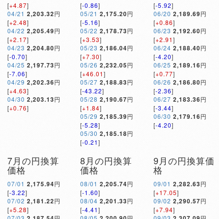
[
+4.87
]
[
-0.86
]
[
-5.92
]
04/21
2,203.32
円
05/21
2,175.20
円
06/20
2,189.69
円
[
+2.48
]
[
-5.16
]
[
+0.86
]
04/22
2,205.49
円
05/22
2,178.73
円
06/23
2,192.60
円
[
+2.17
]
[
+3.53
]
[
+2.91
]
04/23
2,204.80
円
05/23
2,186.04
円
06/24
2,188.40
円
[
-0.70
]
[
+7.30
]
[
-4.20
]
04/25
2,197.73
円
05/26
2,232.05
円
06/25
2,189.16
円
[
-7.06
]
[
+46.01
]
[
+0.77
]
04/29
2,202.36
円
05/27
2,188.83
円
06/26
2,186.80
円
[
+4.63
]
[
-43.22
]
[
-2.36
]
04/30
2,203.13
円
05/28
2,190.67
円
06/27
2,183.36
円
[
+0.76
]
[
+1.84
]
[
-3.44
]
05/29
2,185.39
円
06/30
2,179.16
円
[
-5.28
]
[
-4.20
]
05/30
2,185.18
円
[
-0.21
]
7月の円換算
8月の円換算
9月の円換算価
価格
価格
格
07/01
2,175.94
円
08/01
2,205.74
円
09/01
2,282.63
円
[
-3.22
]
[
-1.60
]
[
+17.05
]
07/02
2,181.22
円
08/04
2,201.33
円
09/02
2,290.57
円
[
+5.28
]
[
-4.41
]
[
+7.94
]
07/03
2,187.54
円
08/05
2,200.90
円
09/03
2,307.09
円