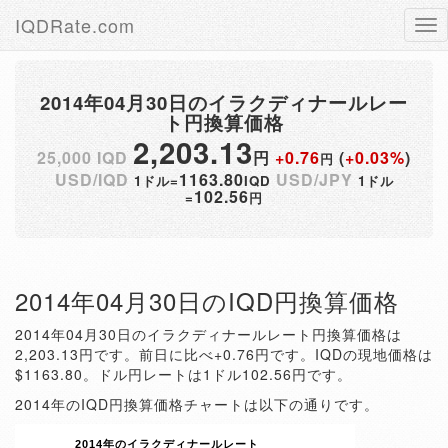
IQDRate.com
Tog
nav
2014年04月30日のイラクディナールレー
ト円換算価格
2,203.13
25,000 IQD
円
+0.76
(
+0.03%
)
円
USD/IQD
1163.80
USD/JPY
1ドル=
IQD
1ドル
102.56
=
円
2014年04月30日のIQD円換算価格
2014年04月30日のイラクディナールレート円換算価格は
2,203.13円です。前日に比べ+0.76円です。IQDの現地価格は
$1163.80。ドル円レートは1ドル102.56円です。
2014年のIQD円換算価格チャートは以下の通りです。
2014年のイラクディナールレート