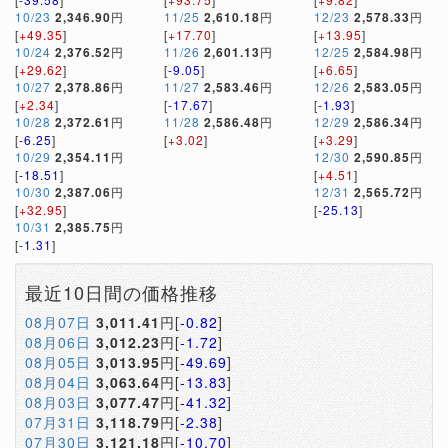
10/23
2,346.90
円
11/25
2,610.18
円
12/23
2,578.33
円
[
+49.35
]
[
+17.70
]
[
+13.95
]
10/24
2,376.52
円
11/26
2,601.13
円
12/25
2,584.98
円
[
+29.62
]
[
-9.05
]
[
+6.65
]
10/27
2,378.86
円
11/27
2,583.46
円
12/26
2,583.05
円
[
+2.34
]
[
-17.67
]
[
-1.93
]
10/28
2,372.61
円
11/28
2,586.48
円
12/29
2,586.34
円
[
-6.25
]
[
+3.02
]
[
+3.29
]
10/29
2,354.11
円
12/30
2,590.85
円
[
-18.51
]
[
+4.51
]
10/30
2,387.06
円
12/31
2,565.72
円
[
+32.95
]
[
-25.13
]
10/31
2,385.75
円
[
-1.31
]
最近10日間の価格推移
08月07日
3,011.41
円[
-0.82
]
08月06日
3,012.23
円[
-1.72
]
08月05日
3,013.95
円[
-49.69
]
08月04日
3,063.64
円[
-13.83
]
08月03日
3,077.47
円[
-41.32
]
07月31日
3,118.79
円[
-2.38
]
07月30日
3,121.18
円[
-10.70
]