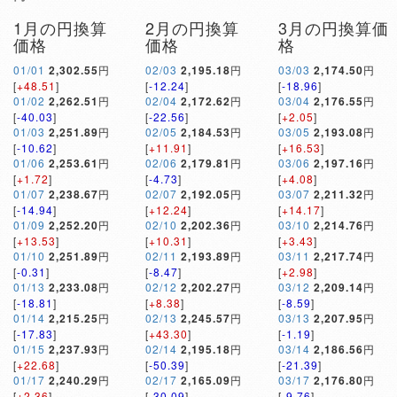
1月の円換算
2月の円換算
3月の円換算価
価格
価格
格
01/01
2,302.55
円
02/03
2,195.18
円
03/03
2,174.50
円
[
+48.51
]
[
-12.24
]
[
-18.96
]
01/02
2,262.51
円
02/04
2,172.62
円
03/04
2,176.55
円
[
-40.03
]
[
-22.56
]
[
+2.05
]
01/03
2,251.89
円
02/05
2,184.53
円
03/05
2,193.08
円
[
-10.62
]
[
+11.91
]
[
+16.53
]
01/06
2,253.61
円
02/06
2,179.81
円
03/06
2,197.16
円
[
+1.72
]
[
-4.73
]
[
+4.08
]
01/07
2,238.67
円
02/07
2,192.05
円
03/07
2,211.32
円
[
-14.94
]
[
+12.24
]
[
+14.17
]
01/09
2,252.20
円
02/10
2,202.36
円
03/10
2,214.76
円
[
+13.53
]
[
+10.31
]
[
+3.43
]
01/10
2,251.89
円
02/11
2,193.89
円
03/11
2,217.74
円
[
-0.31
]
[
-8.47
]
[
+2.98
]
01/13
2,233.08
円
02/12
2,202.27
円
03/12
2,209.14
円
[
-18.81
]
[
+8.38
]
[
-8.59
]
01/14
2,215.25
円
02/13
2,245.57
円
03/13
2,207.95
円
[
-17.83
]
[
+43.30
]
[
-1.19
]
01/15
2,237.93
円
02/14
2,195.18
円
03/14
2,186.56
円
[
+22.68
]
[
-50.39
]
[
-21.39
]
01/17
2,240.29
円
02/17
2,165.09
円
03/17
2,176.80
円
[
+2.36
]
[
-30.09
]
[
-9.76
]