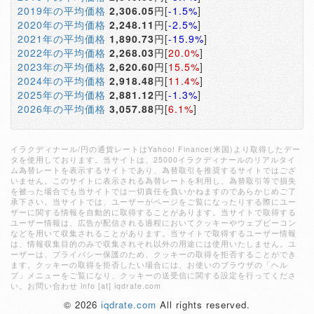
2019年の平均価格
2,306.05
円[
-1.5%
]
2020年の平均価格
2,248.11
円[
-2.5%
]
2021年の平均価格
1,890.73
円[
-15.9%
]
2022年の平均価格
2,268.03
円[
20.0%
]
2023年の平均価格
2,620.60
円[
15.5%
]
2024年の平均価格
2,918.48
円[
11.4%
]
2025年の平均価格
2,881.12
円[
-1.3%
]
2026年の平均価格
3,057.88
円[
6.1%
]
イラクディナール/円の通貨レートはYahoo! Finance(米国)より取得したデー
タを使用しております。当サイトは、25000イラクディナールのリアルタイ
ム為替レートを表示するサイトであり、為替取引を推奨するサイトではござ
いません。このサイトに表示される為替レートを利用し、為替取引等で損失
を被った場合でも当サイトでは一切責任を負いかねますのであらかじめご了
承下さい。当サイトでは、ユーザーがページをご覧になったりする際にユー
ザーに関する情報を自動的に取得することがあります。当サイトで取得する
ユーザー情報は、広告が配信される過程においてクッキーやウェブビーコン
などを用いて収集されることがあります。当サイトで取得するユーザー情報
は、情報収集目的のみで収集されそれ以外の用途には使用いたしません。ユ
ーザーは、プライバシー保護のため、クッキーの取得を拒否することができ
ます。クッキーの取得を拒否したい場合には、お使いのブラウザの「ヘル
プ」メニューをご覧になり、クッキーの送受信に関する設定を行ってくださ
い。お問い合わせ info [at] iqdrate.com
© 2026
iqdrate.com
All rights reserved.