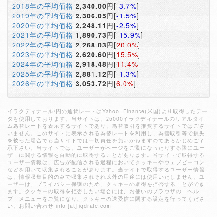
2018年の平均価格
2,340.00
円[
-3.7%
]
2019年の平均価格
2,306.05
円[
-1.5%
]
2020年の平均価格
2,248.11
円[
-2.5%
]
2021年の平均価格
1,890.73
円[
-15.9%
]
2022年の平均価格
2,268.03
円[
20.0%
]
2023年の平均価格
2,620.60
円[
15.5%
]
2024年の平均価格
2,918.48
円[
11.4%
]
2025年の平均価格
2,881.12
円[
-1.3%
]
2026年の平均価格
3,053.72
円[
6.0%
]
イラクディナール/円の通貨レートはYahoo! Finance(米国)より取得したデー
タを使用しております。当サイトは、25000イラクディナールのリアルタイ
ム為替レートを表示するサイトであり、為替取引を推奨するサイトではござ
いません。このサイトに表示される為替レートを利用し、為替取引等で損失
を被った場合でも当サイトでは一切責任を負いかねますのであらかじめご了
承下さい。当サイトでは、ユーザーがページをご覧になったりする際にユー
ザーに関する情報を自動的に取得することがあります。当サイトで取得する
ユーザー情報は、広告が配信される過程においてクッキーやウェブビーコン
などを用いて収集されることがあります。当サイトで取得するユーザー情報
は、情報収集目的のみで収集されそれ以外の用途には使用いたしません。ユ
ーザーは、プライバシー保護のため、クッキーの取得を拒否することができ
ます。クッキーの取得を拒否したい場合には、お使いのブラウザの「ヘル
プ」メニューをご覧になり、クッキーの送受信に関する設定を行ってくださ
い。お問い合わせ info [at] iqdrate.com