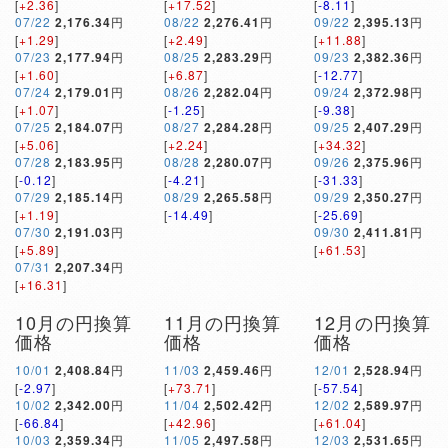
[
+2.36
]
[
+17.52
]
[
-8.11
]
07/22
2,176.34
円
08/22
2,276.41
円
09/22
2,395.13
円
[
+1.29
]
[
+2.49
]
[
+11.88
]
07/23
2,177.94
円
08/25
2,283.29
円
09/23
2,382.36
円
[
+1.60
]
[
+6.87
]
[
-12.77
]
07/24
2,179.01
円
08/26
2,282.04
円
09/24
2,372.98
円
[
+1.07
]
[
-1.25
]
[
-9.38
]
07/25
2,184.07
円
08/27
2,284.28
円
09/25
2,407.29
円
[
+5.06
]
[
+2.24
]
[
+34.32
]
07/28
2,183.95
円
08/28
2,280.07
円
09/26
2,375.96
円
[
-0.12
]
[
-4.21
]
[
-31.33
]
07/29
2,185.14
円
08/29
2,265.58
円
09/29
2,350.27
円
[
+1.19
]
[
-14.49
]
[
-25.69
]
07/30
2,191.03
円
09/30
2,411.81
円
[
+5.89
]
[
+61.53
]
07/31
2,207.34
円
[
+16.31
]
10月の円換算
11月の円換算
12月の円換算
価格
価格
価格
10/01
2,408.84
円
11/03
2,459.46
円
12/01
2,528.94
円
[
-2.97
]
[
+73.71
]
[
-57.54
]
10/02
2,342.00
円
11/04
2,502.42
円
12/02
2,589.97
円
[
-66.84
]
[
+42.96
]
[
+61.04
]
10/03
2,359.34
円
11/05
2,497.58
円
12/03
2,531.65
円