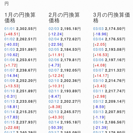
円
1月の円換算
2月の円換算
3月の円換算価
価格
価格
格
01/01
2,302.55
円
02/03
2,195.18
円
03/03
2,174.50
円
[
+48.51
]
[
-12.24
]
[
-18.96
]
01/02
2,262.51
円
02/04
2,172.62
円
03/04
2,176.55
円
[
-40.03
]
[
-22.56
]
[
+2.05
]
01/03
2,251.89
円
02/05
2,184.53
円
03/05
2,193.08
円
[
-10.62
]
[
+11.91
]
[
+16.53
]
01/06
2,253.61
円
02/06
2,179.81
円
03/06
2,197.16
円
[
+1.72
]
[
-4.73
]
[
+4.08
]
01/07
2,238.67
円
02/07
2,192.05
円
03/07
2,211.32
円
[
-14.94
]
[
+12.24
]
[
+14.17
]
01/09
2,252.20
円
02/10
2,202.36
円
03/10
2,214.76
円
[
+13.53
]
[
+10.31
]
[
+3.43
]
01/10
2,251.89
円
02/11
2,193.89
円
03/11
2,217.74
円
[
-0.31
]
[
-8.47
]
[
+2.98
]
01/13
2,233.08
円
02/12
2,202.27
円
03/12
2,209.14
円
[
-18.81
]
[
+8.38
]
[
-8.59
]
01/14
2,215.25
円
02/13
2,245.57
円
03/13
2,207.95
円
[
-17.83
]
[
+43.30
]
[
-1.19
]
01/15
2,237.93
円
02/14
2,195.18
円
03/14
2,186.56
円
[
+22.68
]
[
-50.39
]
[
-21.39
]
01/17
2,240.29
円
02/17
2,165.09
円
03/17
2,176.80
円