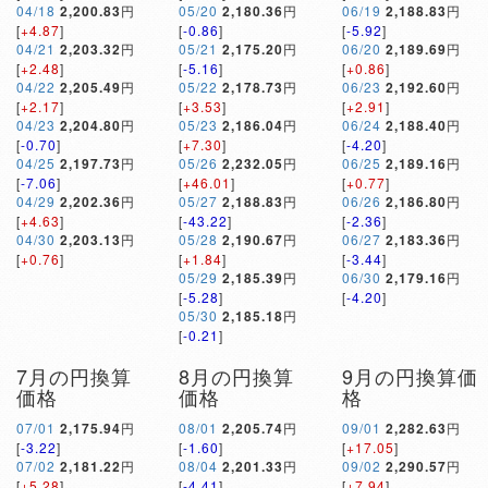
04/18
2,200.83
円
05/20
2,180.36
円
06/19
2,188.83
円
[
+4.87
]
[
-0.86
]
[
-5.92
]
04/21
2,203.32
円
05/21
2,175.20
円
06/20
2,189.69
円
[
+2.48
]
[
-5.16
]
[
+0.86
]
04/22
2,205.49
円
05/22
2,178.73
円
06/23
2,192.60
円
[
+2.17
]
[
+3.53
]
[
+2.91
]
04/23
2,204.80
円
05/23
2,186.04
円
06/24
2,188.40
円
[
-0.70
]
[
+7.30
]
[
-4.20
]
04/25
2,197.73
円
05/26
2,232.05
円
06/25
2,189.16
円
[
-7.06
]
[
+46.01
]
[
+0.77
]
04/29
2,202.36
円
05/27
2,188.83
円
06/26
2,186.80
円
[
+4.63
]
[
-43.22
]
[
-2.36
]
04/30
2,203.13
円
05/28
2,190.67
円
06/27
2,183.36
円
[
+0.76
]
[
+1.84
]
[
-3.44
]
05/29
2,185.39
円
06/30
2,179.16
円
[
-5.28
]
[
-4.20
]
05/30
2,185.18
円
[
-0.21
]
7月の円換算
8月の円換算
9月の円換算価
価格
価格
格
07/01
2,175.94
円
08/01
2,205.74
円
09/01
2,282.63
円
[
-3.22
]
[
-1.60
]
[
+17.05
]
07/02
2,181.22
円
08/04
2,201.33
円
09/02
2,290.57
円
[
+5.28
]
[
-4.41
]
[
+7.94
]