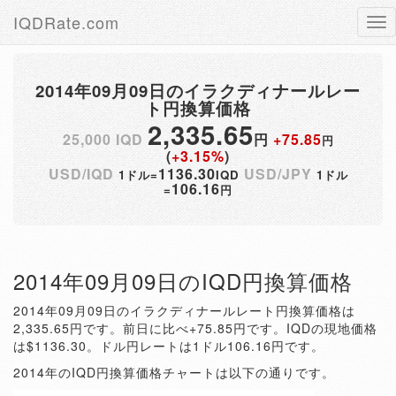
IQDRate.com
Tog
nav
2014年09月09日のイラクディナールレー
ト円換算価格
2,335.65
25,000 IQD
円
+75.85
円
(
+3.15%
)
USD/IQD
1136.30
USD/JPY
1ドル=
IQD
1ドル
106.16
=
円
2014年09月09日のIQD円換算価格
2014年09月09日のイラクディナールレート円換算価格は
2,335.65円です。前日に比べ+75.85円です。IQDの現地価格
は$1136.30。ドル円レートは1ドル106.16円です。
2014年のIQD円換算価格チャートは以下の通りです。