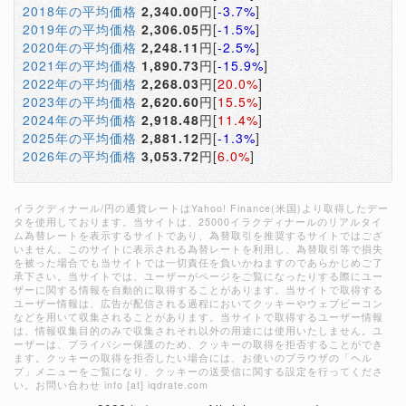
2018年の平均価格
2,340.00
円[
-3.7%
]
2019年の平均価格
2,306.05
円[
-1.5%
]
2020年の平均価格
2,248.11
円[
-2.5%
]
2021年の平均価格
1,890.73
円[
-15.9%
]
2022年の平均価格
2,268.03
円[
20.0%
]
2023年の平均価格
2,620.60
円[
15.5%
]
2024年の平均価格
2,918.48
円[
11.4%
]
2025年の平均価格
2,881.12
円[
-1.3%
]
2026年の平均価格
3,053.72
円[
6.0%
]
イラクディナール/円の通貨レートはYahoo! Finance(米国)より取得したデー
タを使用しております。当サイトは、25000イラクディナールのリアルタイ
ム為替レートを表示するサイトであり、為替取引を推奨するサイトではござ
いません。このサイトに表示される為替レートを利用し、為替取引等で損失
を被った場合でも当サイトでは一切責任を負いかねますのであらかじめご了
承下さい。当サイトでは、ユーザーがページをご覧になったりする際にユー
ザーに関する情報を自動的に取得することがあります。当サイトで取得する
ユーザー情報は、広告が配信される過程においてクッキーやウェブビーコン
などを用いて収集されることがあります。当サイトで取得するユーザー情報
は、情報収集目的のみで収集されそれ以外の用途には使用いたしません。ユ
ーザーは、プライバシー保護のため、クッキーの取得を拒否することができ
ます。クッキーの取得を拒否したい場合には、お使いのブラウザの「ヘル
プ」メニューをご覧になり、クッキーの送受信に関する設定を行ってくださ
い。お問い合わせ info [at] iqdrate.com