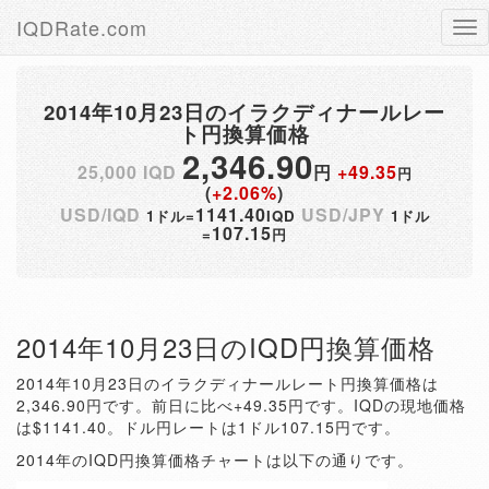
IQDRate.com
Tog
nav
2014年10月23日のイラクディナールレー
ト円換算価格
2,346.90
25,000 IQD
円
+49.35
円
(
+2.06%
)
USD/IQD
1141.40
USD/JPY
1ドル=
IQD
1ドル
107.15
=
円
2014年10月23日のIQD円換算価格
2014年10月23日のイラクディナールレート円換算価格は
2,346.90円です。前日に比べ+49.35円です。IQDの現地価格
は$1141.40。ドル円レートは1ドル107.15円です。
2014年のIQD円換算価格チャートは以下の通りです。