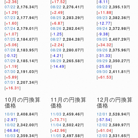
[
+2.36
]
[
+17.52
]
[
-8.11
]
07/22
2,176.34
円
08/22
2,276.41
円
09/22
2,395.13
円
[
+1.29
]
[
+2.49
]
[
+11.88
]
07/23
2,177.94
円
08/25
2,283.29
円
09/23
2,382.36
円
[
+1.60
]
[
+6.87
]
[
-12.77
]
07/24
2,179.01
円
08/26
2,282.04
円
09/24
2,372.98
円
[
+1.07
]
[
-1.25
]
[
-9.38
]
07/25
2,184.07
円
08/27
2,284.28
円
09/25
2,407.29
円
[
+5.06
]
[
+2.24
]
[
+34.32
]
07/28
2,183.95
円
08/28
2,280.07
円
09/26
2,375.96
円
[
-0.12
]
[
-4.21
]
[
-31.33
]
07/29
2,185.14
円
08/29
2,265.58
円
09/29
2,350.27
円
[
+1.19
]
[
-14.49
]
[
-25.69
]
07/30
2,191.03
円
09/30
2,411.81
円
[
+5.89
]
[
+61.53
]
07/31
2,207.34
円
[
+16.31
]
10月の円換算
11月の円換算
12月の円換算
価格
価格
価格
10/01
2,408.84
円
11/03
2,459.46
円
12/01
2,528.94
円
[
-2.97
]
[
+73.71
]
[
-57.54
]
10/02
2,342.00
円
11/04
2,502.42
円
12/02
2,589.97
円
[
-66.84
]
[
+42.96
]
[
+61.04
]
10/03
2,359.34
円
11/05
2,497.58
円
12/03
2,531.65
円