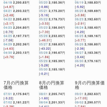
04/18
2,200.83
円
05/20
2,180.36
円
06/19
2,188.83
円
[
+4.87
]
[
-0.86
]
[
-5.92
]
04/21
2,203.32
円
05/21
2,175.20
円
06/20
2,189.69
円
[
+2.48
]
[
-5.16
]
[
+0.86
]
04/22
2,205.49
円
05/22
2,178.73
円
06/23
2,192.60
円
[
+2.17
]
[
+3.53
]
[
+2.91
]
04/23
2,204.80
円
05/23
2,186.04
円
06/24
2,188.40
円
[
-0.70
]
[
+7.30
]
[
-4.20
]
04/25
2,197.73
円
05/26
2,232.05
円
06/25
2,189.16
円
[
-7.06
]
[
+46.01
]
[
+0.77
]
04/29
2,202.36
円
05/27
2,188.83
円
06/26
2,186.80
円
[
+4.63
]
[
-43.22
]
[
-2.36
]
04/30
2,203.13
円
05/28
2,190.67
円
06/27
2,183.36
円
[
+0.76
]
[
+1.84
]
[
-3.44
]
05/29
2,185.39
円
06/30
2,179.16
円
[
-5.28
]
[
-4.20
]
05/30
2,185.18
円
[
-0.21
]
7月の円換算
8月の円換算
9月の円換算価
価格
価格
格
07/01
2,175.94
円
08/01
2,205.74
円
09/01
2,282.63
円
[
-3.22
]
[
-1.60
]
[
+17.05
]
07/02
2,181.22
円
08/04
2,201.33
円
09/02
2,290.57
円
[
+5.28
]
[
-4.41
]
[
+7.94
]