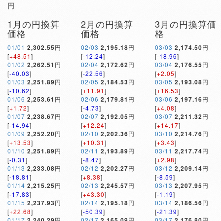
円
1月の円換算
2月の円換算
3月の円換算価
価格
価格
格
01/01
2,302.55
円
02/03
2,195.18
円
03/03
2,174.50
円
[
+48.51
]
[
-12.24
]
[
-18.96
]
01/02
2,262.51
円
02/04
2,172.62
円
03/04
2,176.55
円
[
-40.03
]
[
-22.56
]
[
+2.05
]
01/03
2,251.89
円
02/05
2,184.53
円
03/05
2,193.08
円
[
-10.62
]
[
+11.91
]
[
+16.53
]
01/06
2,253.61
円
02/06
2,179.81
円
03/06
2,197.16
円
[
+1.72
]
[
-4.73
]
[
+4.08
]
01/07
2,238.67
円
02/07
2,192.05
円
03/07
2,211.32
円
[
-14.94
]
[
+12.24
]
[
+14.17
]
01/09
2,252.20
円
02/10
2,202.36
円
03/10
2,214.76
円
[
+13.53
]
[
+10.31
]
[
+3.43
]
01/10
2,251.89
円
02/11
2,193.89
円
03/11
2,217.74
円
[
-0.31
]
[
-8.47
]
[
+2.98
]
01/13
2,233.08
円
02/12
2,202.27
円
03/12
2,209.14
円
[
-18.81
]
[
+8.38
]
[
-8.59
]
01/14
2,215.25
円
02/13
2,245.57
円
03/13
2,207.95
円
[
-17.83
]
[
+43.30
]
[
-1.19
]
01/15
2,237.93
円
02/14
2,195.18
円
03/14
2,186.56
円
[
+22.68
]
[
-50.39
]
[
-21.39
]
01/17
2,240.29
円
02/17
2,165.09
円
03/17
2,176.80
円