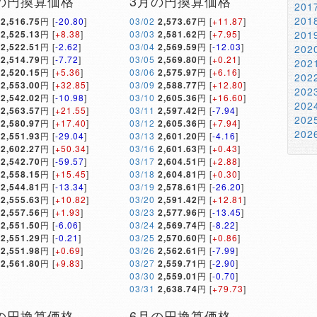
の円換算価格
3月の円換算価格
20
20
2,516.75
円 [
-20.80
]
03/02
2,573.67
円 [
+11.87
]
2,525.13
円 [
+8.38
]
03/03
2,581.62
円 [
+7.95
]
20
2,522.51
円 [
-2.62
]
03/04
2,569.59
円 [
-12.03
]
20
2,514.79
円 [
-7.72
]
03/05
2,569.80
円 [
+0.21
]
20
2,520.15
円 [
+5.36
]
03/06
2,575.97
円 [
+6.16
]
20
2,553.00
円 [
+32.85
]
03/09
2,588.77
円 [
+12.80
]
20
2,542.02
円 [
-10.98
]
03/10
2,605.36
円 [
+16.60
]
20
2,563.57
円 [
+21.55
]
03/11
2,597.42
円 [
-7.94
]
20
2,580.97
円 [
+17.40
]
03/12
2,605.36
円 [
+7.94
]
20
2,551.93
円 [
-29.04
]
03/13
2,601.20
円 [
-4.16
]
2,602.27
円 [
+50.34
]
03/16
2,601.63
円 [
+0.43
]
2,542.70
円 [
-59.57
]
03/17
2,604.51
円 [
+2.88
]
2,558.15
円 [
+15.45
]
03/18
2,604.81
円 [
+0.30
]
2,544.81
円 [
-13.34
]
03/19
2,578.61
円 [
-26.20
]
2,555.63
円 [
+10.82
]
03/20
2,591.42
円 [
+12.81
]
2,557.56
円 [
+1.93
]
03/23
2,577.96
円 [
-13.45
]
2,551.50
円 [
-6.06
]
03/24
2,569.74
円 [
-8.22
]
2,551.29
円 [
-0.21
]
03/25
2,570.60
円 [
+0.86
]
2,551.98
円 [
+0.69
]
03/26
2,562.61
円 [
-7.99
]
2,561.80
円 [
+9.83
]
03/27
2,559.71
円 [
-2.90
]
03/30
2,559.01
円 [
-0.70
]
03/31
2,638.74
円 [
+79.73
]
の円換算価格
6月の円換算価格