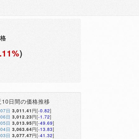
価格
.11%
)
円
近10日間の価格推移
月07日
3,011.41
円[
-0.82
]
月06日
3,012.23
円[
-1.72
]
月05日
3,013.95
円[
-49.69
]
月04日
3,063.64
円[
-13.83
]
月03日
3,077.47
円[
-41.32
]