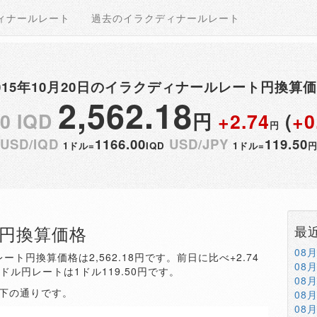
ィナールレート
過去のイラクディナールレート
015年10月20日のイラクディナールレート円換算
2,562.18
00 IQD
円
+2.74
(
+0
円
USD/IQD
1166.00
USD/JPY
119.50
1ドル=
IQD
1ドル=
QD円換算価格
最
08
ート円換算価格は2,562.18円です。前日に比べ+2.74
08
。ドル円レートは1ドル119.50円です。
08
以下の通りです。
08
08