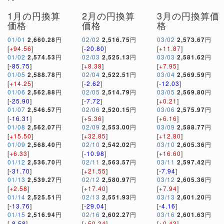
1月の円換算
2月の円換算
3月の円換算価
価格
価格
格
01/01
2,660.28
円
02/02
2,516.75
円
03/02
2,573.67
円
[
+94.56
]
[
-20.80
]
[
+11.87
]
01/02
2,574.53
円
02/03
2,525.13
円
03/03
2,581.62
円
[
-85.75
]
[
+8.38
]
[
+7.95
]
01/05
2,588.78
円
02/04
2,522.51
円
03/04
2,569.59
円
[
+14.25
]
[
-2.62
]
[
-12.03
]
01/06
2,562.88
円
02/05
2,514.79
円
03/05
2,569.80
円
[
-25.90
]
[
-7.72
]
[
+0.21
]
01/07
2,546.57
円
02/06
2,520.15
円
03/06
2,575.97
円
[
-16.31
]
[
+5.36
]
[
+6.16
]
01/08
2,562.07
円
02/09
2,553.00
円
03/09
2,588.77
円
[
+15.50
]
[
+32.85
]
[
+12.80
]
01/09
2,568.40
円
02/10
2,542.02
円
03/10
2,605.36
円
[
+6.33
]
[
-10.98
]
[
+16.60
]
01/12
2,536.70
円
02/11
2,563.57
円
03/11
2,597.42
円
[
-31.70
]
[
+21.55
]
[
-7.94
]
01/13
2,539.27
円
02/12
2,580.97
円
03/12
2,605.36
円
[
+2.58
]
[
+17.40
]
[
+7.94
]
01/14
2,525.51
円
02/13
2,551.93
円
03/13
2,601.20
円
[
-13.76
]
[
-29.04
]
[
-4.16
]
01/15
2,516.94
円
02/16
2,602.27
円
03/16
2,601.63
円
[
-8.58
]
[
+50.34
]
[
+0.43
]