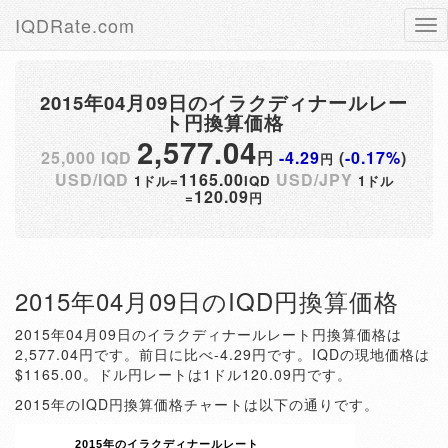
IQDRate.com
Tog
nav
2015年04月09日のイラクディナールレー
ト円換算価格
2,577.04
25,000 IQD
円
-4.29
(
-0.17%
)
円
USD/IQD
1165.00
USD/JPY
1ドル=
IQD
1ドル
120.09
=
円
2015年04月09日のIQD円換算価格
2015年04月09日のイラクディナールレート円換算価格は
2,577.04円です。前日に比べ-4.29円です。IQDの現地価格は
$1165.00。ドル円レートは1ドル120.09円です。
2015年のIQD円換算価格チャートは以下の通りです。
2015年のイラクディナールレート