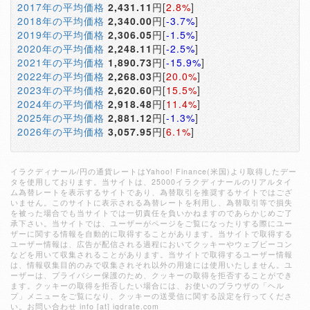
2017年の平均価格
2,431.11
円[
2.8%
]
2018年の平均価格
2,340.00
円[
-3.7%
]
2019年の平均価格
2,306.05
円[
-1.5%
]
2020年の平均価格
2,248.11
円[
-2.5%
]
2021年の平均価格
1,890.73
円[
-15.9%
]
2022年の平均価格
2,268.03
円[
20.0%
]
2023年の平均価格
2,620.60
円[
15.5%
]
2024年の平均価格
2,918.48
円[
11.4%
]
2025年の平均価格
2,881.12
円[
-1.3%
]
2026年の平均価格
3,057.95
円[
6.1%
]
イラクディナール/円の通貨レートはYahoo! Finance(米国)より取得したデー
タを使用しております。当サイトは、25000イラクディナールのリアルタイ
ム為替レートを表示するサイトであり、為替取引を推奨するサイトではござ
いません。このサイトに表示される為替レートを利用し、為替取引等で損失
を被った場合でも当サイトでは一切責任を負いかねますのであらかじめご了
承下さい。当サイトでは、ユーザーがページをご覧になったりする際にユー
ザーに関する情報を自動的に取得することがあります。当サイトで取得する
ユーザー情報は、広告が配信される過程においてクッキーやウェブビーコン
などを用いて収集されることがあります。当サイトで取得するユーザー情報
は、情報収集目的のみで収集されそれ以外の用途には使用いたしません。ユ
ーザーは、プライバシー保護のため、クッキーの取得を拒否することができ
ます。クッキーの取得を拒否したい場合には、お使いのブラウザの「ヘル
プ」メニューをご覧になり、クッキーの送受信に関する設定を行ってくださ
い。お問い合わせ info [at] iqdrate.com