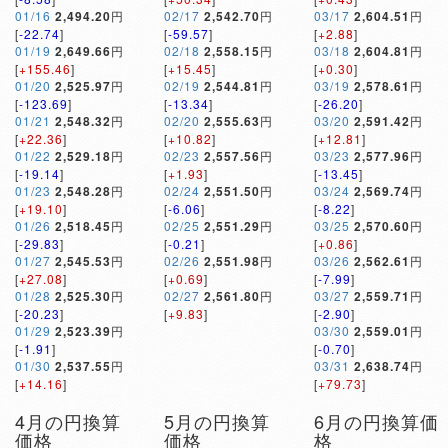
01/16
2,494.20
円
02/17
2,542.70
円
03/17
2,604.51
円
[
-22.74
]
[
-59.57
]
[
+2.88
]
01/19
2,649.66
円
02/18
2,558.15
円
03/18
2,604.81
円
[
+155.46
]
[
+15.45
]
[
+0.30
]
01/20
2,525.97
円
02/19
2,544.81
円
03/19
2,578.61
円
[
-123.69
]
[
-13.34
]
[
-26.20
]
01/21
2,548.32
円
02/20
2,555.63
円
03/20
2,591.42
円
[
+22.36
]
[
+10.82
]
[
+12.81
]
01/22
2,529.18
円
02/23
2,557.56
円
03/23
2,577.96
円
[
-19.14
]
[
+1.93
]
[
-13.45
]
01/23
2,548.28
円
02/24
2,551.50
円
03/24
2,569.74
円
[
+19.10
]
[
-6.06
]
[
-8.22
]
01/26
2,518.45
円
02/25
2,551.29
円
03/25
2,570.60
円
[
-29.83
]
[
-0.21
]
[
+0.86
]
01/27
2,545.53
円
02/26
2,551.98
円
03/26
2,562.61
円
[
+27.08
]
[
+0.69
]
[
-7.99
]
01/28
2,525.30
円
02/27
2,561.80
円
03/27
2,559.71
円
[
-20.23
]
[
+9.83
]
[
-2.90
]
01/29
2,523.39
円
03/30
2,559.01
円
[
-1.91
]
[
-0.70
]
01/30
2,537.55
円
03/31
2,638.74
円
[
+14.16
]
[
+79.73
]
4月の円換算
5月の円換算
6月の円換算価
価格
価格
格