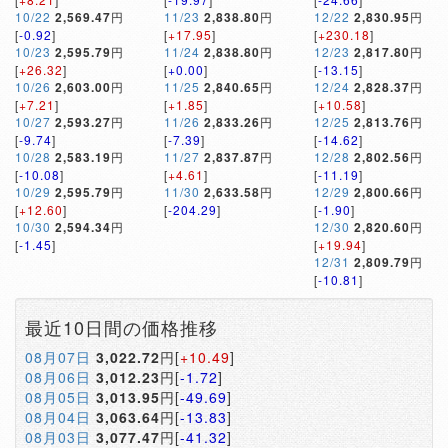
10/22
2,569.47
円
11/23
2,838.80
円
12/22
2,830.95
円
[
-0.92
]
[
+17.95
]
[
+230.18
]
10/23
2,595.79
円
11/24
2,838.80
円
12/23
2,817.80
円
[
+26.32
]
[
+0.00
]
[
-13.15
]
10/26
2,603.00
円
11/25
2,840.65
円
12/24
2,828.37
円
[
+7.21
]
[
+1.85
]
[
+10.58
]
10/27
2,593.27
円
11/26
2,833.26
円
12/25
2,813.76
円
[
-9.74
]
[
-7.39
]
[
-14.62
]
10/28
2,583.19
円
11/27
2,837.87
円
12/28
2,802.56
円
[
-10.08
]
[
+4.61
]
[
-11.19
]
10/29
2,595.79
円
11/30
2,633.58
円
12/29
2,800.66
円
[
+12.60
]
[
-204.29
]
[
-1.90
]
10/30
2,594.34
円
12/30
2,820.60
円
[
-1.45
]
[
+19.94
]
12/31
2,809.79
円
[
-10.81
]
最近10日間の価格推移
08月07日
3,022.72
円[
+10.49
]
08月06日
3,012.23
円[
-1.72
]
08月05日
3,013.95
円[
-49.69
]
08月04日
3,063.64
円[
-13.83
]
08月03日
3,077.47
円[
-41.32
]