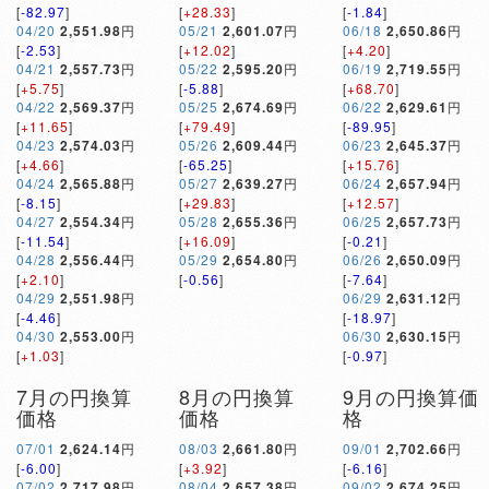
[
-82.97
]
[
+28.33
]
[
-1.84
]
04/20
2,551.98
円
05/21
2,601.07
円
06/18
2,650.86
円
[
-2.53
]
[
+12.02
]
[
+4.20
]
04/21
2,557.73
円
05/22
2,595.20
円
06/19
2,719.55
円
[
+5.75
]
[
-5.88
]
[
+68.70
]
04/22
2,569.37
円
05/25
2,674.69
円
06/22
2,629.61
円
[
+11.65
]
[
+79.49
]
[
-89.95
]
04/23
2,574.03
円
05/26
2,609.44
円
06/23
2,645.37
円
[
+4.66
]
[
-65.25
]
[
+15.76
]
04/24
2,565.88
円
05/27
2,639.27
円
06/24
2,657.94
円
[
-8.15
]
[
+29.83
]
[
+12.57
]
04/27
2,554.34
円
05/28
2,655.36
円
06/25
2,657.73
円
[
-11.54
]
[
+16.09
]
[
-0.21
]
04/28
2,556.44
円
05/29
2,654.80
円
06/26
2,650.09
円
[
+2.10
]
[
-0.56
]
[
-7.64
]
04/29
2,551.98
円
06/29
2,631.12
円
[
-4.46
]
[
-18.97
]
04/30
2,553.00
円
06/30
2,630.15
円
[
+1.03
]
[
-0.97
]
7月の円換算
8月の円換算
9月の円換算価
価格
価格
格
07/01
2,624.14
円
08/03
2,661.80
円
09/01
2,702.66
円
[
-6.00
]
[
+3.92
]
[
-6.16
]
07/02
2,717.98
円
08/04
2,657.38
円
09/02
2,674.25
円