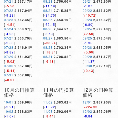
07/21
2,667.17
円
08/21
2,750.00
円
09/21
2,572.90
円
[
+5.50
]
[
-11.19
]
[
-1.07
]
07/22
2,657.94
円
08/24
2,715.25
円
09/22
2,583.62
円
[
-9.23
]
[
-34.75
]
[
+10.72
]
07/23
2,662.45
円
08/25
2,653.10
円
09/23
2,576.82
円
[
+4.51
]
[
-62.15
]
[
-6.80
]
07/24
2,658.37
円
08/26
2,644.57
円
09/24
2,579.40
円
[
-4.08
]
[
-8.53
]
[
+2.58
]
07/27
2,655.79
円
08/27
2,683.50
円
09/25
2,578.04
円
[
-2.58
]
[
+38.94
]
[
-1.35
]
07/28
2,646.91
円
08/28
2,702.34
円
09/28
2,583.05
円
[
-8.89
]
[
+18.84
]
[
+5.00
]
07/29
2,651.93
円
08/31
2,708.82
円
09/29
2,571.67
円
[
+5.02
]
[
+6.48
]
[
-11.37
]
07/30
2,657.38
円
09/30
2,572.10
円
[
+5.44
]
[
+0.43
]
07/31
2,657.88
円
[
+0.51
]
10月の円換算
11月の円換算
12月の円換算
価格
価格
価格
10/01
2,569.90
円
11/02
2,583.62
円
12/01
2,857.90
円
[
-2.21
]
[
-10.72
]
[
+224.33
]
10/02
2,568.83
円
11/03
2,592.06
円
12/02
2,849.06
円
[
-1.07
]
[
+8.44
]
[
-8.84
]