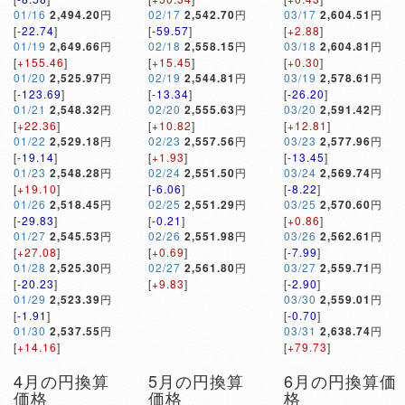
01/16
2,494.20
円
02/17
2,542.70
円
03/17
2,604.51
円
[
-22.74
]
[
-59.57
]
[
+2.88
]
01/19
2,649.66
円
02/18
2,558.15
円
03/18
2,604.81
円
[
+155.46
]
[
+15.45
]
[
+0.30
]
01/20
2,525.97
円
02/19
2,544.81
円
03/19
2,578.61
円
[
-123.69
]
[
-13.34
]
[
-26.20
]
01/21
2,548.32
円
02/20
2,555.63
円
03/20
2,591.42
円
[
+22.36
]
[
+10.82
]
[
+12.81
]
01/22
2,529.18
円
02/23
2,557.56
円
03/23
2,577.96
円
[
-19.14
]
[
+1.93
]
[
-13.45
]
01/23
2,548.28
円
02/24
2,551.50
円
03/24
2,569.74
円
[
+19.10
]
[
-6.06
]
[
-8.22
]
01/26
2,518.45
円
02/25
2,551.29
円
03/25
2,570.60
円
[
-29.83
]
[
-0.21
]
[
+0.86
]
01/27
2,545.53
円
02/26
2,551.98
円
03/26
2,562.61
円
[
+27.08
]
[
+0.69
]
[
-7.99
]
01/28
2,525.30
円
02/27
2,561.80
円
03/27
2,559.71
円
[
-20.23
]
[
+9.83
]
[
-2.90
]
01/29
2,523.39
円
03/30
2,559.01
円
[
-1.91
]
[
-0.70
]
01/30
2,537.55
円
03/31
2,638.74
円
[
+14.16
]
[
+79.73
]
4月の円換算
5月の円換算
6月の円換算価
価格
価格
格