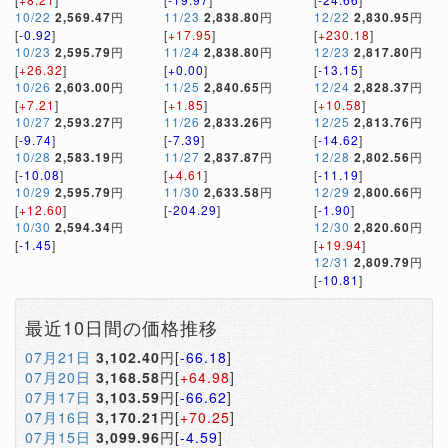
10/22
2,569.47
円
11/23
2,838.80
円
12/22
2,830.95
円
[
-0.92
]
[
+17.95
]
[
+230.18
]
10/23
2,595.79
円
11/24
2,838.80
円
12/23
2,817.80
円
[
+26.32
]
[
+0.00
]
[
-13.15
]
10/26
2,603.00
円
11/25
2,840.65
円
12/24
2,828.37
円
[
+7.21
]
[
+1.85
]
[
+10.58
]
10/27
2,593.27
円
11/26
2,833.26
円
12/25
2,813.76
円
[
-9.74
]
[
-7.39
]
[
-14.62
]
10/28
2,583.19
円
11/27
2,837.87
円
12/28
2,802.56
円
[
-10.08
]
[
+4.61
]
[
-11.19
]
10/29
2,595.79
円
11/30
2,633.58
円
12/29
2,800.66
円
[
+12.60
]
[
-204.29
]
[
-1.90
]
10/30
2,594.34
円
12/30
2,820.60
円
[
-1.45
]
[
+19.94
]
12/31
2,809.79
円
[
-10.81
]
最近10日間の価格推移
07月21日
3,102.40
円[
-66.18
]
07月20日
3,168.58
円[
+64.98
]
07月17日
3,103.59
円[
-66.62
]
07月16日
3,170.21
円[
+70.25
]
07月15日
3,099.96
円[
-4.59
]