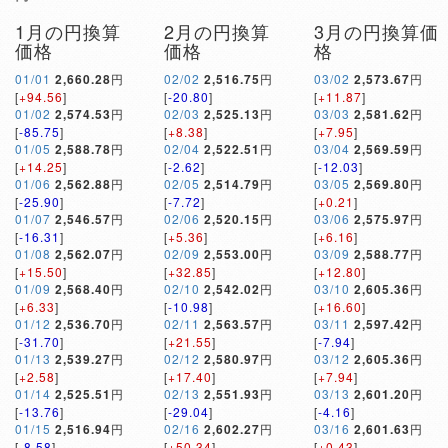
1月の円換算
2月の円換算
3月の円換算価
価格
価格
格
01/01
2,660.28
円
02/02
2,516.75
円
03/02
2,573.67
円
[
+94.56
]
[
-20.80
]
[
+11.87
]
01/02
2,574.53
円
02/03
2,525.13
円
03/03
2,581.62
円
[
-85.75
]
[
+8.38
]
[
+7.95
]
01/05
2,588.78
円
02/04
2,522.51
円
03/04
2,569.59
円
[
+14.25
]
[
-2.62
]
[
-12.03
]
01/06
2,562.88
円
02/05
2,514.79
円
03/05
2,569.80
円
[
-25.90
]
[
-7.72
]
[
+0.21
]
01/07
2,546.57
円
02/06
2,520.15
円
03/06
2,575.97
円
[
-16.31
]
[
+5.36
]
[
+6.16
]
01/08
2,562.07
円
02/09
2,553.00
円
03/09
2,588.77
円
[
+15.50
]
[
+32.85
]
[
+12.80
]
01/09
2,568.40
円
02/10
2,542.02
円
03/10
2,605.36
円
[
+6.33
]
[
-10.98
]
[
+16.60
]
01/12
2,536.70
円
02/11
2,563.57
円
03/11
2,597.42
円
[
-31.70
]
[
+21.55
]
[
-7.94
]
01/13
2,539.27
円
02/12
2,580.97
円
03/12
2,605.36
円
[
+2.58
]
[
+17.40
]
[
+7.94
]
01/14
2,525.51
円
02/13
2,551.93
円
03/13
2,601.20
円
[
-13.76
]
[
-29.04
]
[
-4.16
]
01/15
2,516.94
円
02/16
2,602.27
円
03/16
2,601.63
円
[
-8.58
]
[
+50.34
]
[
+0.43
]