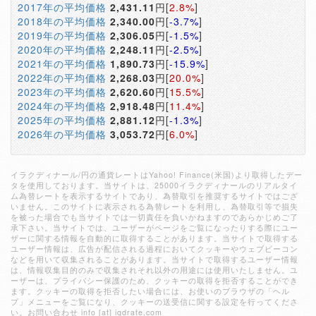
2017年の平均価格
2,431.11
円[
2.8%
]
2018年の平均価格
2,340.00
円[
-3.7%
]
2019年の平均価格
2,306.05
円[
-1.5%
]
2020年の平均価格
2,248.11
円[
-2.5%
]
2021年の平均価格
1,890.73
円[
-15.9%
]
2022年の平均価格
2,268.03
円[
20.0%
]
2023年の平均価格
2,620.60
円[
15.5%
]
2024年の平均価格
2,918.48
円[
11.4%
]
2025年の平均価格
2,881.12
円[
-1.3%
]
2026年の平均価格
3,053.72
円[
6.0%
]
イラクディナール/円の通貨レートはYahoo! Finance(米国)より取得したデー
タを使用しております。当サイトは、25000イラクディナールのリアルタイ
ム為替レートを表示するサイトであり、為替取引を推奨するサイトではござ
いません。このサイトに表示される為替レートを利用し、為替取引等で損失
を被った場合でも当サイトでは一切責任を負いかねますのであらかじめご了
承下さい。当サイトでは、ユーザーがページをご覧になったりする際にユー
ザーに関する情報を自動的に取得することがあります。当サイトで取得する
ユーザー情報は、広告が配信される過程においてクッキーやウェブビーコン
などを用いて収集されることがあります。当サイトで取得するユーザー情報
は、情報収集目的のみで収集されそれ以外の用途には使用いたしません。ユ
ーザーは、プライバシー保護のため、クッキーの取得を拒否することができ
ます。クッキーの取得を拒否したい場合には、お使いのブラウザの「ヘル
プ」メニューをご覧になり、クッキーの送受信に関する設定を行ってくださ
い。お問い合わせ info [at] iqdrate.com