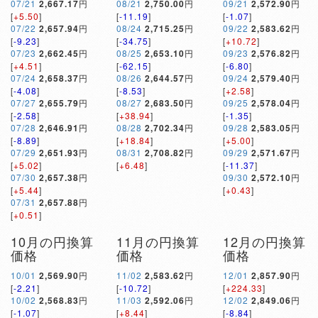
07/21
2,667.17
円
08/21
2,750.00
円
09/21
2,572.90
円
[
+5.50
]
[
-11.19
]
[
-1.07
]
07/22
2,657.94
円
08/24
2,715.25
円
09/22
2,583.62
円
[
-9.23
]
[
-34.75
]
[
+10.72
]
07/23
2,662.45
円
08/25
2,653.10
円
09/23
2,576.82
円
[
+4.51
]
[
-62.15
]
[
-6.80
]
07/24
2,658.37
円
08/26
2,644.57
円
09/24
2,579.40
円
[
-4.08
]
[
-8.53
]
[
+2.58
]
07/27
2,655.79
円
08/27
2,683.50
円
09/25
2,578.04
円
[
-2.58
]
[
+38.94
]
[
-1.35
]
07/28
2,646.91
円
08/28
2,702.34
円
09/28
2,583.05
円
[
-8.89
]
[
+18.84
]
[
+5.00
]
07/29
2,651.93
円
08/31
2,708.82
円
09/29
2,571.67
円
[
+5.02
]
[
+6.48
]
[
-11.37
]
07/30
2,657.38
円
09/30
2,572.10
円
[
+5.44
]
[
+0.43
]
07/31
2,657.88
円
[
+0.51
]
10月の円換算
11月の円換算
12月の円換算
価格
価格
価格
10/01
2,569.90
円
11/02
2,583.62
円
12/01
2,857.90
円
[
-2.21
]
[
-10.72
]
[
+224.33
]
10/02
2,568.83
円
11/03
2,592.06
円
12/02
2,849.06
円
[
-1.07
]
[
+8.44
]
[
-8.84
]