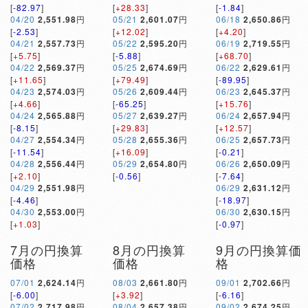
[
-82.97
]
[
+28.33
]
[
-1.84
]
04/20
2,551.98
円
05/21
2,601.07
円
06/18
2,650.86
円
[
-2.53
]
[
+12.02
]
[
+4.20
]
04/21
2,557.73
円
05/22
2,595.20
円
06/19
2,719.55
円
[
+5.75
]
[
-5.88
]
[
+68.70
]
04/22
2,569.37
円
05/25
2,674.69
円
06/22
2,629.61
円
[
+11.65
]
[
+79.49
]
[
-89.95
]
04/23
2,574.03
円
05/26
2,609.44
円
06/23
2,645.37
円
[
+4.66
]
[
-65.25
]
[
+15.76
]
04/24
2,565.88
円
05/27
2,639.27
円
06/24
2,657.94
円
[
-8.15
]
[
+29.83
]
[
+12.57
]
04/27
2,554.34
円
05/28
2,655.36
円
06/25
2,657.73
円
[
-11.54
]
[
+16.09
]
[
-0.21
]
04/28
2,556.44
円
05/29
2,654.80
円
06/26
2,650.09
円
[
+2.10
]
[
-0.56
]
[
-7.64
]
04/29
2,551.98
円
06/29
2,631.12
円
[
-4.46
]
[
-18.97
]
04/30
2,553.00
円
06/30
2,630.15
円
[
+1.03
]
[
-0.97
]
7月の円換算
8月の円換算
9月の円換算価
価格
価格
格
07/01
2,624.14
円
08/03
2,661.80
円
09/01
2,702.66
円
[
-6.00
]
[
+3.92
]
[
-6.16
]
07/02
2,717.98
円
08/04
2,657.38
円
09/02
2,674.25
円