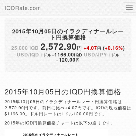
IQDRate.com
Tog
nav
2015年10月05日のイラクディナールレー
ト円換算価格
2,572.90
25,000 IQD
円
+4.07
(
+0.16%
)
円
USD/IQD
1166.00
USD/JPY
1ドル=
IQD
1ドル
120.00
=
円
2015年10月05日のIQD円換算価格
2015年10月05日のイラクディナールレート円換算価格は
2,572.90円です。前日に比べ+4.07円です。IQDの現地価格は
$1166.00。ドル円レートは1ドル120.00円です。
2015年のIQD円換算価格チャートは以下の通りです。
2015年のイラクディナールレート