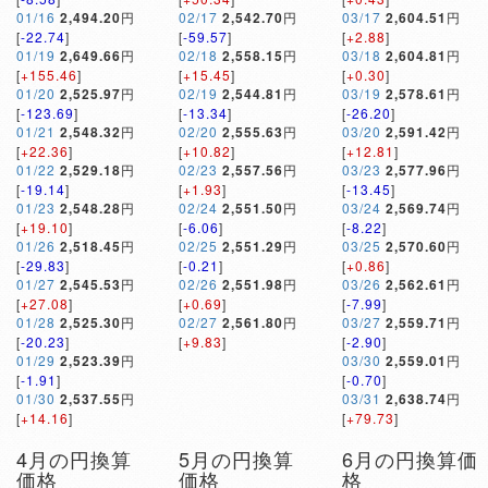
01/16
2,494.20
円
02/17
2,542.70
円
03/17
2,604.51
円
[
-22.74
]
[
-59.57
]
[
+2.88
]
01/19
2,649.66
円
02/18
2,558.15
円
03/18
2,604.81
円
[
+155.46
]
[
+15.45
]
[
+0.30
]
01/20
2,525.97
円
02/19
2,544.81
円
03/19
2,578.61
円
[
-123.69
]
[
-13.34
]
[
-26.20
]
01/21
2,548.32
円
02/20
2,555.63
円
03/20
2,591.42
円
[
+22.36
]
[
+10.82
]
[
+12.81
]
01/22
2,529.18
円
02/23
2,557.56
円
03/23
2,577.96
円
[
-19.14
]
[
+1.93
]
[
-13.45
]
01/23
2,548.28
円
02/24
2,551.50
円
03/24
2,569.74
円
[
+19.10
]
[
-6.06
]
[
-8.22
]
01/26
2,518.45
円
02/25
2,551.29
円
03/25
2,570.60
円
[
-29.83
]
[
-0.21
]
[
+0.86
]
01/27
2,545.53
円
02/26
2,551.98
円
03/26
2,562.61
円
[
+27.08
]
[
+0.69
]
[
-7.99
]
01/28
2,525.30
円
02/27
2,561.80
円
03/27
2,559.71
円
[
-20.23
]
[
+9.83
]
[
-2.90
]
01/29
2,523.39
円
03/30
2,559.01
円
[
-1.91
]
[
-0.70
]
01/30
2,537.55
円
03/31
2,638.74
円
[
+14.16
]
[
+79.73
]
4月の円換算
5月の円換算
6月の円換算価
価格
価格
格