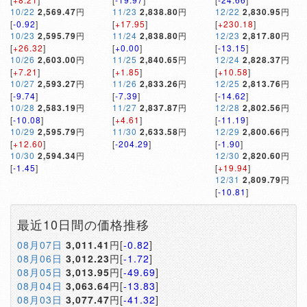
10/22
2,569.47
円
11/23
2,838.80
円
12/22
2,830.95
円
[
-0.92
]
[
+17.95
]
[
+230.18
]
10/23
2,595.79
円
11/24
2,838.80
円
12/23
2,817.80
円
[
+26.32
]
[
+0.00
]
[
-13.15
]
10/26
2,603.00
円
11/25
2,840.65
円
12/24
2,828.37
円
[
+7.21
]
[
+1.85
]
[
+10.58
]
10/27
2,593.27
円
11/26
2,833.26
円
12/25
2,813.76
円
[
-9.74
]
[
-7.39
]
[
-14.62
]
10/28
2,583.19
円
11/27
2,837.87
円
12/28
2,802.56
円
[
-10.08
]
[
+4.61
]
[
-11.19
]
10/29
2,595.79
円
11/30
2,633.58
円
12/29
2,800.66
円
[
+12.60
]
[
-204.29
]
[
-1.90
]
10/30
2,594.34
円
12/30
2,820.60
円
[
-1.45
]
[
+19.94
]
12/31
2,809.79
円
[
-10.81
]
最近10日間の価格推移
08月07日
3,011.41
円[
-0.82
]
08月06日
3,012.23
円[
-1.72
]
08月05日
3,013.95
円[
-49.69
]
08月04日
3,063.64
円[
-13.83
]
08月03日
3,077.47
円[
-41.32
]