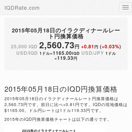
IQDRate.com
Tog
nav
2015年05月18日のイラクディナールレー
ト円換算価格
2,560.73
25,000 IQD
円
+0.81
(
+0.03%
)
円
USD/IQD
1165.00
USD/JPY
1ドル=
IQD
1ドル
119.33
=
円
2015年05月18日のIQD円換算価格
2015年05月18日のイラクディナールレート円換算価格は
2,560.73円です。前日に比べ+0.81円です。IQDの現地価格は
$1165.00。ドル円レートは1ドル119.33円です。
2015年のIQD円換算価格チャートは以下の通りです。
2015年のイラクディナールレート