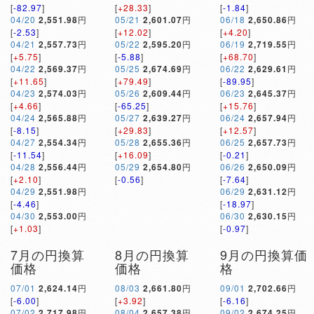
[
-82.97
]
[
+28.33
]
[
-1.84
]
04/20
2,551.98
円
05/21
2,601.07
円
06/18
2,650.86
円
[
-2.53
]
[
+12.02
]
[
+4.20
]
04/21
2,557.73
円
05/22
2,595.20
円
06/19
2,719.55
円
[
+5.75
]
[
-5.88
]
[
+68.70
]
04/22
2,569.37
円
05/25
2,674.69
円
06/22
2,629.61
円
[
+11.65
]
[
+79.49
]
[
-89.95
]
04/23
2,574.03
円
05/26
2,609.44
円
06/23
2,645.37
円
[
+4.66
]
[
-65.25
]
[
+15.76
]
04/24
2,565.88
円
05/27
2,639.27
円
06/24
2,657.94
円
[
-8.15
]
[
+29.83
]
[
+12.57
]
04/27
2,554.34
円
05/28
2,655.36
円
06/25
2,657.73
円
[
-11.54
]
[
+16.09
]
[
-0.21
]
04/28
2,556.44
円
05/29
2,654.80
円
06/26
2,650.09
円
[
+2.10
]
[
-0.56
]
[
-7.64
]
04/29
2,551.98
円
06/29
2,631.12
円
[
-4.46
]
[
-18.97
]
04/30
2,553.00
円
06/30
2,630.15
円
[
+1.03
]
[
-0.97
]
7月の円換算
8月の円換算
9月の円換算価
価格
価格
格
07/01
2,624.14
円
08/03
2,661.80
円
09/01
2,702.66
円
[
-6.00
]
[
+3.92
]
[
-6.16
]
07/02
2,717.98
円
08/04
2,657.38
円
09/02
2,674.25
円