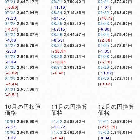
07/21
2,667.17
円
08/21
2,750.00
円
09/21
2,572.90
円
[
+5.50
]
[
-11.19
]
[
-1.07
]
07/22
2,657.94
円
08/24
2,715.25
円
09/22
2,583.62
円
[
-9.23
]
[
-34.75
]
[
+10.72
]
07/23
2,662.45
円
08/25
2,653.10
円
09/23
2,576.82
円
[
+4.51
]
[
-62.15
]
[
-6.80
]
07/24
2,658.37
円
08/26
2,644.57
円
09/24
2,579.40
円
[
-4.08
]
[
-8.53
]
[
+2.58
]
07/27
2,655.79
円
08/27
2,683.50
円
09/25
2,578.04
円
[
-2.58
]
[
+38.94
]
[
-1.35
]
07/28
2,646.91
円
08/28
2,702.34
円
09/28
2,583.05
円
[
-8.89
]
[
+18.84
]
[
+5.00
]
07/29
2,651.93
円
08/31
2,708.82
円
09/29
2,571.67
円
[
+5.02
]
[
+6.48
]
[
-11.37
]
07/30
2,657.38
円
09/30
2,572.10
円
[
+5.44
]
[
+0.43
]
07/31
2,657.88
円
[
+0.51
]
10月の円換算
11月の円換算
12月の円換算
価格
価格
価格
10/01
2,569.90
円
11/02
2,583.62
円
12/01
2,857.90
円
[
-2.21
]
[
-10.72
]
[
+224.33
]
10/02
2,568.83
円
11/03
2,592.06
円
12/02
2,849.06
円
[
-1.07
]
[
+8.44
]
[
-8.84
]