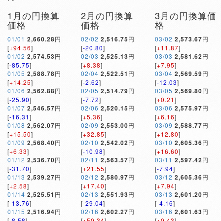
1月の円換算
2月の円換算
3月の円換算価
価格
価格
格
01/01
2,660.28
円
02/02
2,516.75
円
03/02
2,573.67
円
[
+94.56
]
[
-20.80
]
[
+11.87
]
01/02
2,574.53
円
02/03
2,525.13
円
03/03
2,581.62
円
[
-85.75
]
[
+8.38
]
[
+7.95
]
01/05
2,588.78
円
02/04
2,522.51
円
03/04
2,569.59
円
[
+14.25
]
[
-2.62
]
[
-12.03
]
01/06
2,562.88
円
02/05
2,514.79
円
03/05
2,569.80
円
[
-25.90
]
[
-7.72
]
[
+0.21
]
01/07
2,546.57
円
02/06
2,520.15
円
03/06
2,575.97
円
[
-16.31
]
[
+5.36
]
[
+6.16
]
01/08
2,562.07
円
02/09
2,553.00
円
03/09
2,588.77
円
[
+15.50
]
[
+32.85
]
[
+12.80
]
01/09
2,568.40
円
02/10
2,542.02
円
03/10
2,605.36
円
[
+6.33
]
[
-10.98
]
[
+16.60
]
01/12
2,536.70
円
02/11
2,563.57
円
03/11
2,597.42
円
[
-31.70
]
[
+21.55
]
[
-7.94
]
01/13
2,539.27
円
02/12
2,580.97
円
03/12
2,605.36
円
[
+2.58
]
[
+17.40
]
[
+7.94
]
01/14
2,525.51
円
02/13
2,551.93
円
03/13
2,601.20
円
[
-13.76
]
[
-29.04
]
[
-4.16
]
01/15
2,516.94
円
02/16
2,602.27
円
03/16
2,601.63
円
[
-8.58
]
[
+50.34
]
[
+0.43
]