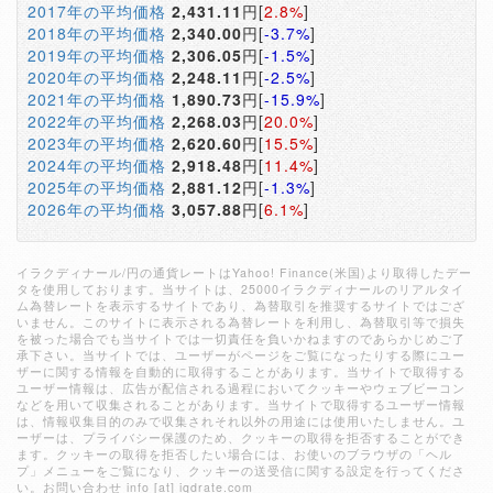
2017年の平均価格
2,431.11
円[
2.8%
]
2018年の平均価格
2,340.00
円[
-3.7%
]
2019年の平均価格
2,306.05
円[
-1.5%
]
2020年の平均価格
2,248.11
円[
-2.5%
]
2021年の平均価格
1,890.73
円[
-15.9%
]
2022年の平均価格
2,268.03
円[
20.0%
]
2023年の平均価格
2,620.60
円[
15.5%
]
2024年の平均価格
2,918.48
円[
11.4%
]
2025年の平均価格
2,881.12
円[
-1.3%
]
2026年の平均価格
3,057.88
円[
6.1%
]
イラクディナール/円の通貨レートはYahoo! Finance(米国)より取得したデー
タを使用しております。当サイトは、25000イラクディナールのリアルタイ
ム為替レートを表示するサイトであり、為替取引を推奨するサイトではござ
いません。このサイトに表示される為替レートを利用し、為替取引等で損失
を被った場合でも当サイトでは一切責任を負いかねますのであらかじめご了
承下さい。当サイトでは、ユーザーがページをご覧になったりする際にユー
ザーに関する情報を自動的に取得することがあります。当サイトで取得する
ユーザー情報は、広告が配信される過程においてクッキーやウェブビーコン
などを用いて収集されることがあります。当サイトで取得するユーザー情報
は、情報収集目的のみで収集されそれ以外の用途には使用いたしません。ユ
ーザーは、プライバシー保護のため、クッキーの取得を拒否することができ
ます。クッキーの取得を拒否したい場合には、お使いのブラウザの「ヘル
プ」メニューをご覧になり、クッキーの送受信に関する設定を行ってくださ
い。お問い合わせ info [at] iqdrate.com