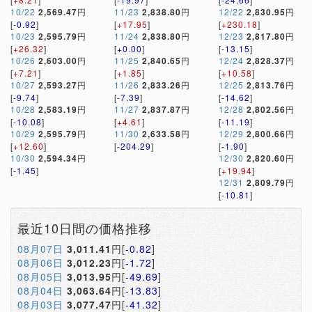
10/22
2,569.47
円
11/23
2,838.80
円
12/22
2,830.95
円
[
-0.92
]
[
+17.95
]
[
+230.18
]
10/23
2,595.79
円
11/24
2,838.80
円
12/23
2,817.80
円
[
+26.32
]
[
+0.00
]
[
-13.15
]
10/26
2,603.00
円
11/25
2,840.65
円
12/24
2,828.37
円
[
+7.21
]
[
+1.85
]
[
+10.58
]
10/27
2,593.27
円
11/26
2,833.26
円
12/25
2,813.76
円
[
-9.74
]
[
-7.39
]
[
-14.62
]
10/28
2,583.19
円
11/27
2,837.87
円
12/28
2,802.56
円
[
-10.08
]
[
+4.61
]
[
-11.19
]
10/29
2,595.79
円
11/30
2,633.58
円
12/29
2,800.66
円
[
+12.60
]
[
-204.29
]
[
-1.90
]
10/30
2,594.34
円
12/30
2,820.60
円
[
-1.45
]
[
+19.94
]
12/31
2,809.79
円
[
-10.81
]
最近10日間の価格推移
08月07日
3,011.41
円[
-0.82
]
08月06日
3,012.23
円[
-1.72
]
08月05日
3,013.95
円[
-49.69
]
08月04日
3,063.64
円[
-13.83
]
08月03日
3,077.47
円[
-41.32
]