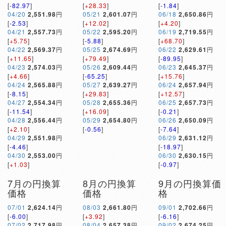
[
-82.97
]
[
+28.33
]
[
-1.84
]
04/20
2,551.98
円
05/21
2,601.07
円
06/18
2,650.86
円
[
-2.53
]
[
+12.02
]
[
+4.20
]
04/21
2,557.73
円
05/22
2,595.20
円
06/19
2,719.55
円
[
+5.75
]
[
-5.88
]
[
+68.70
]
04/22
2,569.37
円
05/25
2,674.69
円
06/22
2,629.61
円
[
+11.65
]
[
+79.49
]
[
-89.95
]
04/23
2,574.03
円
05/26
2,609.44
円
06/23
2,645.37
円
[
+4.66
]
[
-65.25
]
[
+15.76
]
04/24
2,565.88
円
05/27
2,639.27
円
06/24
2,657.94
円
[
-8.15
]
[
+29.83
]
[
+12.57
]
04/27
2,554.34
円
05/28
2,655.36
円
06/25
2,657.73
円
[
-11.54
]
[
+16.09
]
[
-0.21
]
04/28
2,556.44
円
05/29
2,654.80
円
06/26
2,650.09
円
[
+2.10
]
[
-0.56
]
[
-7.64
]
04/29
2,551.98
円
06/29
2,631.12
円
[
-4.46
]
[
-18.97
]
04/30
2,553.00
円
06/30
2,630.15
円
[
+1.03
]
[
-0.97
]
7月の円換算
8月の円換算
9月の円換算価
価格
価格
格
07/01
2,624.14
円
08/03
2,661.80
円
09/01
2,702.66
円
[
-6.00
]
[
+3.92
]
[
-6.16
]
07/02
2,717.98
円
08/04
2,657.38
円
09/02
2,674.25
円