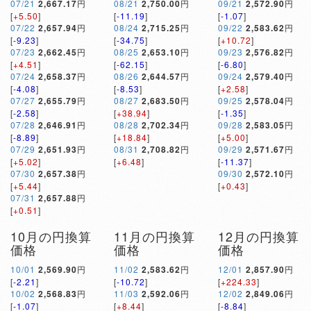
07/21
2,667.17
円
08/21
2,750.00
円
09/21
2,572.90
円
[
+5.50
]
[
-11.19
]
[
-1.07
]
07/22
2,657.94
円
08/24
2,715.25
円
09/22
2,583.62
円
[
-9.23
]
[
-34.75
]
[
+10.72
]
07/23
2,662.45
円
08/25
2,653.10
円
09/23
2,576.82
円
[
+4.51
]
[
-62.15
]
[
-6.80
]
07/24
2,658.37
円
08/26
2,644.57
円
09/24
2,579.40
円
[
-4.08
]
[
-8.53
]
[
+2.58
]
07/27
2,655.79
円
08/27
2,683.50
円
09/25
2,578.04
円
[
-2.58
]
[
+38.94
]
[
-1.35
]
07/28
2,646.91
円
08/28
2,702.34
円
09/28
2,583.05
円
[
-8.89
]
[
+18.84
]
[
+5.00
]
07/29
2,651.93
円
08/31
2,708.82
円
09/29
2,571.67
円
[
+5.02
]
[
+6.48
]
[
-11.37
]
07/30
2,657.38
円
09/30
2,572.10
円
[
+5.44
]
[
+0.43
]
07/31
2,657.88
円
[
+0.51
]
10月の円換算
11月の円換算
12月の円換算
価格
価格
価格
10/01
2,569.90
円
11/02
2,583.62
円
12/01
2,857.90
円
[
-2.21
]
[
-10.72
]
[
+224.33
]
10/02
2,568.83
円
11/03
2,592.06
円
12/02
2,849.06
円
[
-1.07
]
[
+8.44
]
[
-8.84
]