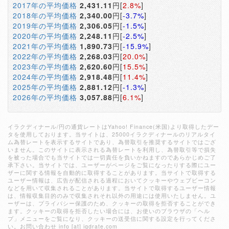
2017年の平均価格
2,431.11
円[
2.8%
]
2018年の平均価格
2,340.00
円[
-3.7%
]
2019年の平均価格
2,306.05
円[
-1.5%
]
2020年の平均価格
2,248.11
円[
-2.5%
]
2021年の平均価格
1,890.73
円[
-15.9%
]
2022年の平均価格
2,268.03
円[
20.0%
]
2023年の平均価格
2,620.60
円[
15.5%
]
2024年の平均価格
2,918.48
円[
11.4%
]
2025年の平均価格
2,881.12
円[
-1.3%
]
2026年の平均価格
3,057.88
円[
6.1%
]
イラクディナール/円の通貨レートはYahoo! Finance(米国)より取得したデー
タを使用しております。当サイトは、25000イラクディナールのリアルタイ
ム為替レートを表示するサイトであり、為替取引を推奨するサイトではござ
いません。このサイトに表示される為替レートを利用し、為替取引等で損失
を被った場合でも当サイトでは一切責任を負いかねますのであらかじめご了
承下さい。当サイトでは、ユーザーがページをご覧になったりする際にユー
ザーに関する情報を自動的に取得することがあります。当サイトで取得する
ユーザー情報は、広告が配信される過程においてクッキーやウェブビーコン
などを用いて収集されることがあります。当サイトで取得するユーザー情報
は、情報収集目的のみで収集されそれ以外の用途には使用いたしません。ユ
ーザーは、プライバシー保護のため、クッキーの取得を拒否することができ
ます。クッキーの取得を拒否したい場合には、お使いのブラウザの「ヘル
プ」メニューをご覧になり、クッキーの送受信に関する設定を行ってくださ
い。お問い合わせ info [at] iqdrate.com