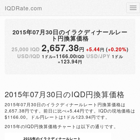
IQDRate.com
Tog
nav
2015年07月30日のイラクディナールレー
ト円換算価格
2,657.38
25,000 IQD
円
+5.44
(
+0.20%
)
円
USD/IQD
1166.00
USD/JPY
1ドル=
IQD
1ドル
123.94
=
円
2015年07月30日のIQD円換算価格
2015年07月30日のイラクディナールレート円換算価格は
2,657.38円です。前日に比べ+5.44円です。IQDの現地価格は
$1166.00。ドル円レートは1ドル123.94円です。
2015年のIQD円換算価格チャートは以下の通りです。
2015年のイラクディナールレート