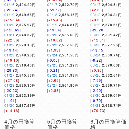
01/16
2,494.20
円
02/17
2,542.70
円
03/17
2,604.51
円
[
-22.74
]
[
-59.57
]
[
+2.88
]
01/19
2,649.66
円
02/18
2,558.15
円
03/18
2,604.81
円
[
+155.46
]
[
+15.45
]
[
+0.30
]
01/20
2,525.97
円
02/19
2,544.81
円
03/19
2,578.61
円
[
-123.69
]
[
-13.34
]
[
-26.20
]
01/21
2,548.32
円
02/20
2,555.63
円
03/20
2,591.42
円
[
+22.36
]
[
+10.82
]
[
+12.81
]
01/22
2,529.18
円
02/23
2,557.56
円
03/23
2,577.96
円
[
-19.14
]
[
+1.93
]
[
-13.45
]
01/23
2,548.28
円
02/24
2,551.50
円
03/24
2,569.74
円
[
+19.10
]
[
-6.06
]
[
-8.22
]
01/26
2,518.45
円
02/25
2,551.29
円
03/25
2,570.60
円
[
-29.83
]
[
-0.21
]
[
+0.86
]
01/27
2,545.53
円
02/26
2,551.98
円
03/26
2,562.61
円
[
+27.08
]
[
+0.69
]
[
-7.99
]
01/28
2,525.30
円
02/27
2,561.80
円
03/27
2,559.71
円
[
-20.23
]
[
+9.83
]
[
-2.90
]
01/29
2,523.39
円
03/30
2,559.01
円
[
-1.91
]
[
-0.70
]
01/30
2,537.55
円
03/31
2,638.74
円
[
+14.16
]
[
+79.73
]
4月の円換算
5月の円換算
6月の円換算価
価格
価格
格