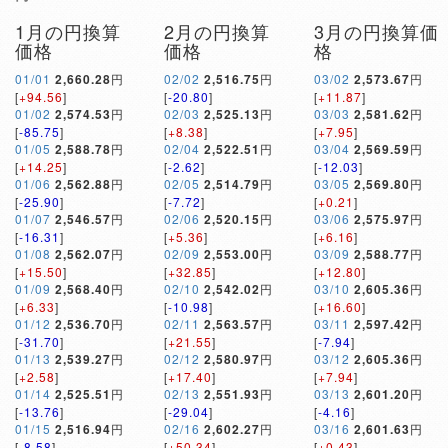
1月の円換算
2月の円換算
3月の円換算価
価格
価格
格
01/01
2,660.28
円
02/02
2,516.75
円
03/02
2,573.67
円
[
+94.56
]
[
-20.80
]
[
+11.87
]
01/02
2,574.53
円
02/03
2,525.13
円
03/03
2,581.62
円
[
-85.75
]
[
+8.38
]
[
+7.95
]
01/05
2,588.78
円
02/04
2,522.51
円
03/04
2,569.59
円
[
+14.25
]
[
-2.62
]
[
-12.03
]
01/06
2,562.88
円
02/05
2,514.79
円
03/05
2,569.80
円
[
-25.90
]
[
-7.72
]
[
+0.21
]
01/07
2,546.57
円
02/06
2,520.15
円
03/06
2,575.97
円
[
-16.31
]
[
+5.36
]
[
+6.16
]
01/08
2,562.07
円
02/09
2,553.00
円
03/09
2,588.77
円
[
+15.50
]
[
+32.85
]
[
+12.80
]
01/09
2,568.40
円
02/10
2,542.02
円
03/10
2,605.36
円
[
+6.33
]
[
-10.98
]
[
+16.60
]
01/12
2,536.70
円
02/11
2,563.57
円
03/11
2,597.42
円
[
-31.70
]
[
+21.55
]
[
-7.94
]
01/13
2,539.27
円
02/12
2,580.97
円
03/12
2,605.36
円
[
+2.58
]
[
+17.40
]
[
+7.94
]
01/14
2,525.51
円
02/13
2,551.93
円
03/13
2,601.20
円
[
-13.76
]
[
-29.04
]
[
-4.16
]
01/15
2,516.94
円
02/16
2,602.27
円
03/16
2,601.63
円
[
-8.58
]
[
+50.34
]
[
+0.43
]