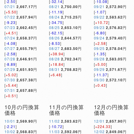
[
-2.50
]
[
-32.14
]
[
-10.08
]
07/21
2,667.17
円
08/21
2,750.00
円
09/21
2,572.90
円
[
+5.50
]
[
-11.19
]
[
-1.07
]
07/22
2,657.94
円
08/24
2,715.25
円
09/22
2,583.62
円
[
-9.23
]
[
-34.75
]
[
+10.72
]
07/23
2,662.45
円
08/25
2,653.10
円
09/23
2,576.82
円
[
+4.51
]
[
-62.15
]
[
-6.80
]
07/24
2,658.37
円
08/26
2,644.57
円
09/24
2,579.40
円
[
-4.08
]
[
-8.53
]
[
+2.58
]
07/27
2,655.79
円
08/27
2,683.50
円
09/25
2,578.04
円
[
-2.58
]
[
+38.94
]
[
-1.35
]
07/28
2,646.91
円
08/28
2,702.34
円
09/28
2,583.05
円
[
-8.89
]
[
+18.84
]
[
+5.00
]
07/29
2,651.93
円
08/31
2,708.82
円
09/29
2,571.67
円
[
+5.02
]
[
+6.48
]
[
-11.37
]
07/30
2,657.38
円
09/30
2,572.10
円
[
+5.44
]
[
+0.43
]
07/31
2,657.88
円
[
+0.51
]
10月の円換算
11月の円換算
12月の円換算
価格
価格
価格
10/01
2,569.90
円
11/02
2,583.62
円
12/01
2,857.90
円
[
-2.21
]
[
-10.72
]
[
+224.33
]
10/02
2,568.83
円
11/03
2,592.06
円
12/02
2,849.06
円