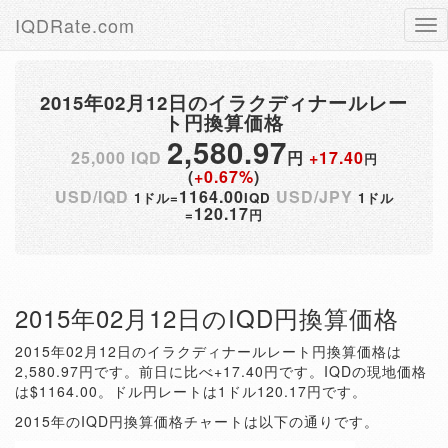
IQDRate.com
Tog
nav
2015年02月12日のイラクディナールレー
ト円換算価格
2,580.97
25,000 IQD
円
+17.40
円
(
+0.67%
)
USD/IQD
1164.00
USD/JPY
1ドル=
IQD
1ドル
120.17
=
円
2015年02月12日のIQD円換算価格
2015年02月12日のイラクディナールレート円換算価格は
2,580.97円です。前日に比べ+17.40円です。IQDの現地価格
は$1164.00。ドル円レートは1ドル120.17円です。
2015年のIQD円換算価格チャートは以下の通りです。