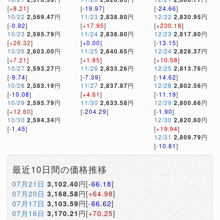
[
+8.21
]
[
-19.97
]
[
-24.66
]
10/22
2,569.47
円
11/23
2,838.80
円
12/22
2,830.95
円
[
-0.92
]
[
+17.95
]
[
+230.18
]
10/23
2,595.79
円
11/24
2,838.80
円
12/23
2,817.80
円
[
+26.32
]
[
+0.00
]
[
-13.15
]
10/26
2,603.00
円
11/25
2,840.65
円
12/24
2,828.37
円
[
+7.21
]
[
+1.85
]
[
+10.58
]
10/27
2,593.27
円
11/26
2,833.26
円
12/25
2,813.76
円
[
-9.74
]
[
-7.39
]
[
-14.62
]
10/28
2,583.19
円
11/27
2,837.87
円
12/28
2,802.56
円
[
-10.08
]
[
+4.61
]
[
-11.19
]
10/29
2,595.79
円
11/30
2,633.58
円
12/29
2,800.66
円
[
+12.60
]
[
-204.29
]
[
-1.90
]
10/30
2,594.34
円
12/30
2,820.60
円
[
-1.45
]
[
+19.94
]
12/31
2,809.79
円
[
-10.81
]
最近10日間の価格推移
07月21日
3,102.40
円[
-66.18
]
07月20日
3,168.58
円[
+64.98
]
07月17日
3,103.59
円[
-66.62
]
07月16日
3,170.21
円[
+70.25
]