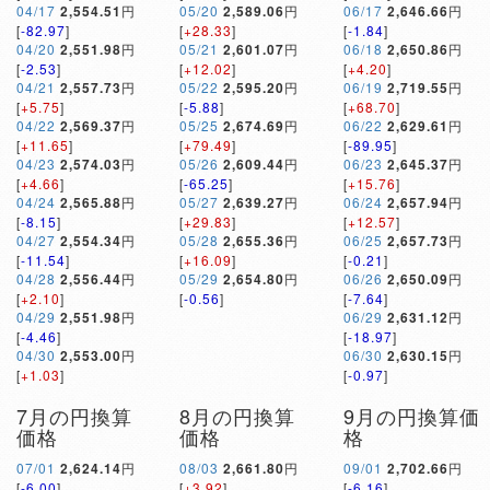
04/17
2,554.51
円
05/20
2,589.06
円
06/17
2,646.66
円
[
-82.97
]
[
+28.33
]
[
-1.84
]
04/20
2,551.98
円
05/21
2,601.07
円
06/18
2,650.86
円
[
-2.53
]
[
+12.02
]
[
+4.20
]
04/21
2,557.73
円
05/22
2,595.20
円
06/19
2,719.55
円
[
+5.75
]
[
-5.88
]
[
+68.70
]
04/22
2,569.37
円
05/25
2,674.69
円
06/22
2,629.61
円
[
+11.65
]
[
+79.49
]
[
-89.95
]
04/23
2,574.03
円
05/26
2,609.44
円
06/23
2,645.37
円
[
+4.66
]
[
-65.25
]
[
+15.76
]
04/24
2,565.88
円
05/27
2,639.27
円
06/24
2,657.94
円
[
-8.15
]
[
+29.83
]
[
+12.57
]
04/27
2,554.34
円
05/28
2,655.36
円
06/25
2,657.73
円
[
-11.54
]
[
+16.09
]
[
-0.21
]
04/28
2,556.44
円
05/29
2,654.80
円
06/26
2,650.09
円
[
+2.10
]
[
-0.56
]
[
-7.64
]
04/29
2,551.98
円
06/29
2,631.12
円
[
-4.46
]
[
-18.97
]
04/30
2,553.00
円
06/30
2,630.15
円
[
+1.03
]
[
-0.97
]
7月の円換算
8月の円換算
9月の円換算価
価格
価格
格
07/01
2,624.14
円
08/03
2,661.80
円
09/01
2,702.66
円
[
-6.00
]
[
+3.92
]
[
-6.16
]