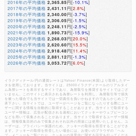
2016年の平均価格
2,365.85
円[
-10.1%
]
2017年の平均価格
2,431.11
円[
2.8%
]
2018年の平均価格
2,340.00
円[
-3.7%
]
2019年の平均価格
2,306.05
円[
-1.5%
]
2020年の平均価格
2,248.11
円[
-2.5%
]
2021年の平均価格
1,890.73
円[
-15.9%
]
2022年の平均価格
2,268.03
円[
20.0%
]
2023年の平均価格
2,620.60
円[
15.5%
]
2024年の平均価格
2,918.48
円[
11.4%
]
2025年の平均価格
2,881.12
円[
-1.3%
]
2026年の平均価格
3,053.72
円[
6.0%
]
イラクディナール/円の通貨レートはYahoo! Finance(米国)より取得したデー
タを使用しております。当サイトは、25000イラクディナールのリアルタイ
ム為替レートを表示するサイトであり、為替取引を推奨するサイトではござ
いません。このサイトに表示される為替レートを利用し、為替取引等で損失
を被った場合でも当サイトでは一切責任を負いかねますのであらかじめご了
承下さい。当サイトでは、ユーザーがページをご覧になったりする際にユー
ザーに関する情報を自動的に取得することがあります。当サイトで取得する
ユーザー情報は、広告が配信される過程においてクッキーやウェブビーコン
などを用いて収集されることがあります。当サイトで取得するユーザー情報
は、情報収集目的のみで収集されそれ以外の用途には使用いたしません。ユ
ーザーは、プライバシー保護のため、クッキーの取得を拒否することができ
ます。クッキーの取得を拒否したい場合には、お使いのブラウザの「ヘル
プ」メニューをご覧になり、クッキーの送受信に関する設定を行ってくださ