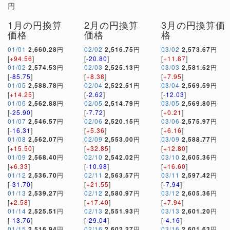
円
1月の円換算
2月の円換算
3月の円換算価
価格
価格
格
01/01
2,660.28
円
02/02
2,516.75
円
03/02
2,573.67
円
[
+94.56
]
[
-20.80
]
[
+11.87
]
01/02
2,574.53
円
02/03
2,525.13
円
03/03
2,581.62
円
[
-85.75
]
[
+8.38
]
[
+7.95
]
01/05
2,588.78
円
02/04
2,522.51
円
03/04
2,569.59
円
[
+14.25
]
[
-2.62
]
[
-12.03
]
01/06
2,562.88
円
02/05
2,514.79
円
03/05
2,569.80
円
[
-25.90
]
[
-7.72
]
[
+0.21
]
01/07
2,546.57
円
02/06
2,520.15
円
03/06
2,575.97
円
[
-16.31
]
[
+5.36
]
[
+6.16
]
01/08
2,562.07
円
02/09
2,553.00
円
03/09
2,588.77
円
[
+15.50
]
[
+32.85
]
[
+12.80
]
01/09
2,568.40
円
02/10
2,542.02
円
03/10
2,605.36
円
[
+6.33
]
[
-10.98
]
[
+16.60
]
01/12
2,536.70
円
02/11
2,563.57
円
03/11
2,597.42
円
[
-31.70
]
[
+21.55
]
[
-7.94
]
01/13
2,539.27
円
02/12
2,580.97
円
03/12
2,605.36
円
[
+2.58
]
[
+17.40
]
[
+7.94
]
01/14
2,525.51
円
02/13
2,551.93
円
03/13
2,601.20
円
[
-13.76
]
[
-29.04
]
[
-4.16
]
01/15
2,516.94
円
02/16
2,602.27
円
03/16
2,601.63
円