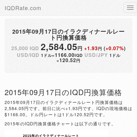
IQDRate.com
Tog
nav
2015年09月17日のイラクディナールレー
ト円換算価格
2,584.05
25,000 IQD
円
+1.93
(
+0.07%
)
円
USD/IQD
1166.00
USD/JPY
1ドル=
IQD
1ドル
120.52
=
円
2015年09月17日のIQD円換算価格
2015年09月17日のイラクディナールレート円換算価格は
2,584.05円です。前日に比べ+1.93円です。IQDの現地価格は
$1166.00。ドル円レートは1ドル120.52円です。
2015年のIQD円換算価格チャートは以下の通りです。
2015年のイラクディナールレート