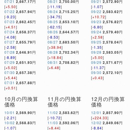
07/21
2,667.17
円
08/21
2,750.00
円
09/21
2,572.90
円
[
+5.50
]
[
-11.19
]
[
-1.07
]
07/22
2,657.94
円
08/24
2,715.25
円
09/22
2,583.62
円
[
-9.23
]
[
-34.75
]
[
+10.72
]
07/23
2,662.45
円
08/25
2,653.10
円
09/23
2,576.82
円
[
+4.51
]
[
-62.15
]
[
-6.80
]
07/24
2,658.37
円
08/26
2,644.57
円
09/24
2,579.40
円
[
-4.08
]
[
-8.53
]
[
+2.58
]
07/27
2,655.79
円
08/27
2,683.50
円
09/25
2,578.04
円
[
-2.58
]
[
+38.94
]
[
-1.35
]
07/28
2,646.91
円
08/28
2,702.34
円
09/28
2,583.05
円
[
-8.89
]
[
+18.84
]
[
+5.00
]
07/29
2,651.93
円
08/31
2,708.82
円
09/29
2,571.67
円
[
+5.02
]
[
+6.48
]
[
-11.37
]
07/30
2,657.38
円
09/30
2,572.10
円
[
+5.44
]
[
+0.43
]
07/31
2,657.88
円
[
+0.51
]
10月の円換算
11月の円換算
12月の円換算
価格
価格
価格
10/01
2,569.90
円
11/02
2,583.62
円
12/01
2,857.90
円
[
-2.21
]
[
-10.72
]
[
+224.33
]
10/02
2,568.83
円
11/03
2,592.06
円
12/02
2,849.06
円
[
-1.07
]
[
+8.44
]
[
-8.84
]