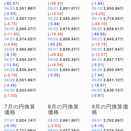
[
-82.97
]
[
+28.33
]
[
-1.84
]
04/20
2,551.98
円
05/21
2,601.07
円
06/18
2,650.86
円
[
-2.53
]
[
+12.02
]
[
+4.20
]
04/21
2,557.73
円
05/22
2,595.20
円
06/19
2,719.55
円
[
+5.75
]
[
-5.88
]
[
+68.70
]
04/22
2,569.37
円
05/25
2,674.69
円
06/22
2,629.61
円
[
+11.65
]
[
+79.49
]
[
-89.95
]
04/23
2,574.03
円
05/26
2,609.44
円
06/23
2,645.37
円
[
+4.66
]
[
-65.25
]
[
+15.76
]
04/24
2,565.88
円
05/27
2,639.27
円
06/24
2,657.94
円
[
-8.15
]
[
+29.83
]
[
+12.57
]
04/27
2,554.34
円
05/28
2,655.36
円
06/25
2,657.73
円
[
-11.54
]
[
+16.09
]
[
-0.21
]
04/28
2,556.44
円
05/29
2,654.80
円
06/26
2,650.09
円
[
+2.10
]
[
-0.56
]
[
-7.64
]
04/29
2,551.98
円
06/29
2,631.12
円
[
-4.46
]
[
-18.97
]
04/30
2,553.00
円
06/30
2,630.15
円
[
+1.03
]
[
-0.97
]
7月の円換算
8月の円換算
9月の円換算価
価格
価格
格
07/01
2,624.14
円
08/03
2,661.80
円
09/01
2,702.66
円
[
-6.00
]
[
+3.92
]
[
-6.16
]
07/02
2,717.98
円
08/04
2,657.38
円
09/02
2,674.25
円