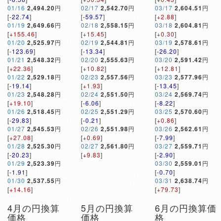
01/16
2,494.20
円
02/17
2,542.70
円
03/17
2,604.51
円
[
-22.74
]
[
-59.57
]
[
+2.88
]
01/19
2,649.66
円
02/18
2,558.15
円
03/18
2,604.81
円
[
+155.46
]
[
+15.45
]
[
+0.30
]
01/20
2,525.97
円
02/19
2,544.81
円
03/19
2,578.61
円
[
-123.69
]
[
-13.34
]
[
-26.20
]
01/21
2,548.32
円
02/20
2,555.63
円
03/20
2,591.42
円
[
+22.36
]
[
+10.82
]
[
+12.81
]
01/22
2,529.18
円
02/23
2,557.56
円
03/23
2,577.96
円
[
-19.14
]
[
+1.93
]
[
-13.45
]
01/23
2,548.28
円
02/24
2,551.50
円
03/24
2,569.74
円
[
+19.10
]
[
-6.06
]
[
-8.22
]
01/26
2,518.45
円
02/25
2,551.29
円
03/25
2,570.60
円
[
-29.83
]
[
-0.21
]
[
+0.86
]
01/27
2,545.53
円
02/26
2,551.98
円
03/26
2,562.61
円
[
+27.08
]
[
+0.69
]
[
-7.99
]
01/28
2,525.30
円
02/27
2,561.80
円
03/27
2,559.71
円
[
-20.23
]
[
+9.83
]
[
-2.90
]
01/29
2,523.39
円
03/30
2,559.01
円
[
-1.91
]
[
-0.70
]
01/30
2,537.55
円
03/31
2,638.74
円
[
+14.16
]
[
+79.73
]
4月の円換算
5月の円換算
6月の円換算価
価格
価格
格