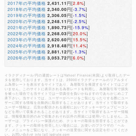
2017年の平均価格
2,431.11
円[
2.8%
]
2018年の平均価格
2,340.00
円[
-3.7%
]
2019年の平均価格
2,306.05
円[
-1.5%
]
2020年の平均価格
2,248.11
円[
-2.5%
]
2021年の平均価格
1,890.73
円[
-15.9%
]
2022年の平均価格
2,268.03
円[
20.0%
]
2023年の平均価格
2,620.60
円[
15.5%
]
2024年の平均価格
2,918.48
円[
11.4%
]
2025年の平均価格
2,881.12
円[
-1.3%
]
2026年の平均価格
3,053.72
円[
6.0%
]
イラクディナール/円の通貨レートはYahoo! Finance(米国)より取得したデー
タを使用しております。当サイトは、25000イラクディナールのリアルタイ
ム為替レートを表示するサイトであり、為替取引を推奨するサイトではござ
いません。このサイトに表示される為替レートを利用し、為替取引等で損失
を被った場合でも当サイトでは一切責任を負いかねますのであらかじめご了
承下さい。当サイトでは、ユーザーがページをご覧になったりする際にユー
ザーに関する情報を自動的に取得することがあります。当サイトで取得する
ユーザー情報は、広告が配信される過程においてクッキーやウェブビーコン
などを用いて収集されることがあります。当サイトで取得するユーザー情報
は、情報収集目的のみで収集されそれ以外の用途には使用いたしません。ユ
ーザーは、プライバシー保護のため、クッキーの取得を拒否することができ
ます。クッキーの取得を拒否したい場合には、お使いのブラウザの「ヘル
プ」メニューをご覧になり、クッキーの送受信に関する設定を行ってくださ
い。お問い合わせ info [at] iqdrate.com