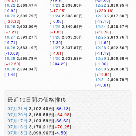
10/22
2,569.47
円
11/23
2,838.80
円
12/22
2,830.95
円
[
-0.92
]
[
+17.95
]
[
+230.18
]
10/23
2,595.79
円
11/24
2,838.80
円
12/23
2,817.80
円
[
+26.32
]
[
+0.00
]
[
-13.15
]
10/26
2,603.00
円
11/25
2,840.65
円
12/24
2,828.37
円
[
+7.21
]
[
+1.85
]
[
+10.58
]
10/27
2,593.27
円
11/26
2,833.26
円
12/25
2,813.76
円
[
-9.74
]
[
-7.39
]
[
-14.62
]
10/28
2,583.19
円
11/27
2,837.87
円
12/28
2,802.56
円
[
-10.08
]
[
+4.61
]
[
-11.19
]
10/29
2,595.79
円
11/30
2,633.58
円
12/29
2,800.66
円
[
+12.60
]
[
-204.29
]
[
-1.90
]
10/30
2,594.34
円
12/30
2,820.60
円
[
-1.45
]
[
+19.94
]
12/31
2,809.79
円
[
-10.81
]
最近10日間の価格推移
07月21日
3,102.40
円[
-66.18
]
07月20日
3,168.58
円[
+64.98
]
07月17日
3,103.59
円[
-66.62
]
07月16日
3,170.21
円[
+70.25
]
07月15日
3,099.96
円[
-4.59
]