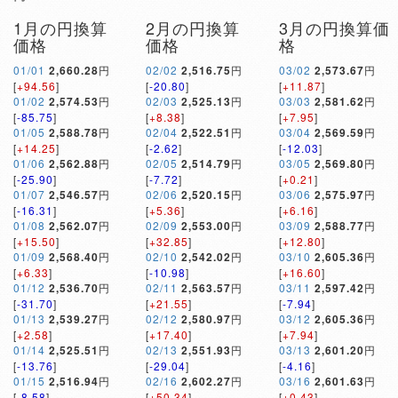
1月の円換算
2月の円換算
3月の円換算価
価格
価格
格
01/01
2,660.28
円
02/02
2,516.75
円
03/02
2,573.67
円
[
+94.56
]
[
-20.80
]
[
+11.87
]
01/02
2,574.53
円
02/03
2,525.13
円
03/03
2,581.62
円
[
-85.75
]
[
+8.38
]
[
+7.95
]
01/05
2,588.78
円
02/04
2,522.51
円
03/04
2,569.59
円
[
+14.25
]
[
-2.62
]
[
-12.03
]
01/06
2,562.88
円
02/05
2,514.79
円
03/05
2,569.80
円
[
-25.90
]
[
-7.72
]
[
+0.21
]
01/07
2,546.57
円
02/06
2,520.15
円
03/06
2,575.97
円
[
-16.31
]
[
+5.36
]
[
+6.16
]
01/08
2,562.07
円
02/09
2,553.00
円
03/09
2,588.77
円
[
+15.50
]
[
+32.85
]
[
+12.80
]
01/09
2,568.40
円
02/10
2,542.02
円
03/10
2,605.36
円
[
+6.33
]
[
-10.98
]
[
+16.60
]
01/12
2,536.70
円
02/11
2,563.57
円
03/11
2,597.42
円
[
-31.70
]
[
+21.55
]
[
-7.94
]
01/13
2,539.27
円
02/12
2,580.97
円
03/12
2,605.36
円
[
+2.58
]
[
+17.40
]
[
+7.94
]
01/14
2,525.51
円
02/13
2,551.93
円
03/13
2,601.20
円
[
-13.76
]
[
-29.04
]
[
-4.16
]
01/15
2,516.94
円
02/16
2,602.27
円
03/16
2,601.63
円
[
-8.58
]
[
+50.34
]
[
+0.43
]