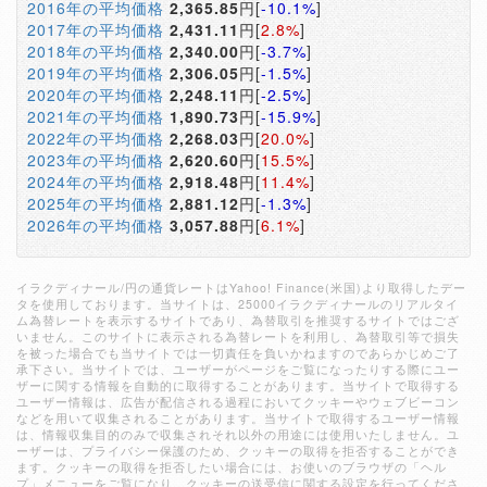
2016年の平均価格
2,365.85
円[
-10.1%
]
2017年の平均価格
2,431.11
円[
2.8%
]
2018年の平均価格
2,340.00
円[
-3.7%
]
2019年の平均価格
2,306.05
円[
-1.5%
]
2020年の平均価格
2,248.11
円[
-2.5%
]
2021年の平均価格
1,890.73
円[
-15.9%
]
2022年の平均価格
2,268.03
円[
20.0%
]
2023年の平均価格
2,620.60
円[
15.5%
]
2024年の平均価格
2,918.48
円[
11.4%
]
2025年の平均価格
2,881.12
円[
-1.3%
]
2026年の平均価格
3,057.88
円[
6.1%
]
イラクディナール/円の通貨レートはYahoo! Finance(米国)より取得したデー
タを使用しております。当サイトは、25000イラクディナールのリアルタイ
ム為替レートを表示するサイトであり、為替取引を推奨するサイトではござ
いません。このサイトに表示される為替レートを利用し、為替取引等で損失
を被った場合でも当サイトでは一切責任を負いかねますのであらかじめご了
承下さい。当サイトでは、ユーザーがページをご覧になったりする際にユー
ザーに関する情報を自動的に取得することがあります。当サイトで取得する
ユーザー情報は、広告が配信される過程においてクッキーやウェブビーコン
などを用いて収集されることがあります。当サイトで取得するユーザー情報
は、情報収集目的のみで収集されそれ以外の用途には使用いたしません。ユ
ーザーは、プライバシー保護のため、クッキーの取得を拒否することができ
ます。クッキーの取得を拒否したい場合には、お使いのブラウザの「ヘル
プ」メニューをご覧になり、クッキーの送受信に関する設定を行ってくださ