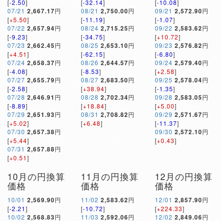
[
-2.50
]
[
-32.14
]
[
-10.08
]
07/21
2,667.17
円
08/21
2,750.00
円
09/21
2,572.90
円
[
+5.50
]
[
-11.19
]
[
-1.07
]
07/22
2,657.94
円
08/24
2,715.25
円
09/22
2,583.62
円
[
-9.23
]
[
-34.75
]
[
+10.72
]
07/23
2,662.45
円
08/25
2,653.10
円
09/23
2,576.82
円
[
+4.51
]
[
-62.15
]
[
-6.80
]
07/24
2,658.37
円
08/26
2,644.57
円
09/24
2,579.40
円
[
-4.08
]
[
-8.53
]
[
+2.58
]
07/27
2,655.79
円
08/27
2,683.50
円
09/25
2,578.04
円
[
-2.58
]
[
+38.94
]
[
-1.35
]
07/28
2,646.91
円
08/28
2,702.34
円
09/28
2,583.05
円
[
-8.89
]
[
+18.84
]
[
+5.00
]
07/29
2,651.93
円
08/31
2,708.82
円
09/29
2,571.67
円
[
+5.02
]
[
+6.48
]
[
-11.37
]
07/30
2,657.38
円
09/30
2,572.10
円
[
+5.44
]
[
+0.43
]
07/31
2,657.88
円
[
+0.51
]
10月の円換算
11月の円換算
12月の円換算
価格
価格
価格
10/01
2,569.90
円
11/02
2,583.62
円
12/01
2,857.90
円
[
-2.21
]
[
-10.72
]
[
+224.33
]
10/02
2,568.83
円
11/03
2,592.06
円
12/02
2,849.06
円