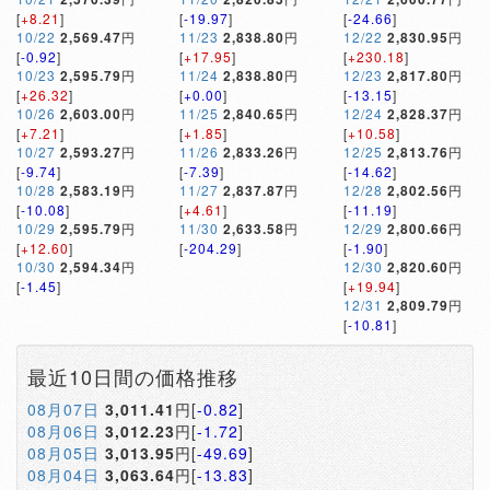
[
+8.21
]
[
-19.97
]
[
-24.66
]
10/22
2,569.47
円
11/23
2,838.80
円
12/22
2,830.95
円
[
-0.92
]
[
+17.95
]
[
+230.18
]
10/23
2,595.79
円
11/24
2,838.80
円
12/23
2,817.80
円
[
+26.32
]
[
+0.00
]
[
-13.15
]
10/26
2,603.00
円
11/25
2,840.65
円
12/24
2,828.37
円
[
+7.21
]
[
+1.85
]
[
+10.58
]
10/27
2,593.27
円
11/26
2,833.26
円
12/25
2,813.76
円
[
-9.74
]
[
-7.39
]
[
-14.62
]
10/28
2,583.19
円
11/27
2,837.87
円
12/28
2,802.56
円
[
-10.08
]
[
+4.61
]
[
-11.19
]
10/29
2,595.79
円
11/30
2,633.58
円
12/29
2,800.66
円
[
+12.60
]
[
-204.29
]
[
-1.90
]
10/30
2,594.34
円
12/30
2,820.60
円
[
-1.45
]
[
+19.94
]
12/31
2,809.79
円
[
-10.81
]
最近10日間の価格推移
08月07日
3,011.41
円[
-0.82
]
08月06日
3,012.23
円[
-1.72
]
08月05日
3,013.95
円[
-49.69
]
08月04日
3,063.64
円[
-13.83
]