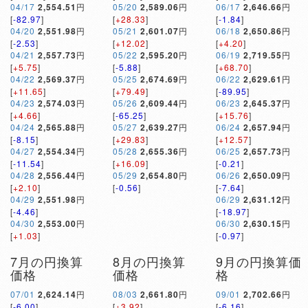
04/17
2,554.51
円
05/20
2,589.06
円
06/17
2,646.66
円
[
-82.97
]
[
+28.33
]
[
-1.84
]
04/20
2,551.98
円
05/21
2,601.07
円
06/18
2,650.86
円
[
-2.53
]
[
+12.02
]
[
+4.20
]
04/21
2,557.73
円
05/22
2,595.20
円
06/19
2,719.55
円
[
+5.75
]
[
-5.88
]
[
+68.70
]
04/22
2,569.37
円
05/25
2,674.69
円
06/22
2,629.61
円
[
+11.65
]
[
+79.49
]
[
-89.95
]
04/23
2,574.03
円
05/26
2,609.44
円
06/23
2,645.37
円
[
+4.66
]
[
-65.25
]
[
+15.76
]
04/24
2,565.88
円
05/27
2,639.27
円
06/24
2,657.94
円
[
-8.15
]
[
+29.83
]
[
+12.57
]
04/27
2,554.34
円
05/28
2,655.36
円
06/25
2,657.73
円
[
-11.54
]
[
+16.09
]
[
-0.21
]
04/28
2,556.44
円
05/29
2,654.80
円
06/26
2,650.09
円
[
+2.10
]
[
-0.56
]
[
-7.64
]
04/29
2,551.98
円
06/29
2,631.12
円
[
-4.46
]
[
-18.97
]
04/30
2,553.00
円
06/30
2,630.15
円
[
+1.03
]
[
-0.97
]
7月の円換算
8月の円換算
9月の円換算価
価格
価格
格
07/01
2,624.14
円
08/03
2,661.80
円
09/01
2,702.66
円
[
-6.00
]
[
+3.92
]
[
-6.16
]