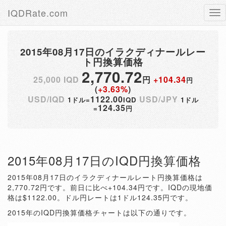
IQDRate.com
Tog
nav
2015年08月17日のイラクディナールレー
ト円換算価格
2,770.72
25,000 IQD
円
+104.34
円
(
+3.63%
)
USD/IQD
1122.00
USD/JPY
1ドル=
IQD
1ドル
124.35
=
円
2015年08月17日のIQD円換算価格
2015年08月17日のイラクディナールレート円換算価格は
2,770.72円です。前日に比べ+104.34円です。IQDの現地価
格は$1122.00。ドル円レートは1ドル124.35円です。
2015年のIQD円換算価格チャートは以下の通りです。