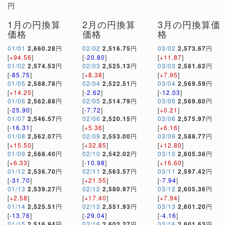
円
1月の円換算
2月の円換算
3月の円換算価
価格
価格
格
01/01
2,660.28
円
02/02
2,516.75
円
03/02
2,573.67
円
[
+94.56
]
[
-20.80
]
[
+11.87
]
01/02
2,574.53
円
02/03
2,525.13
円
03/03
2,581.62
円
[
-85.75
]
[
+8.38
]
[
+7.95
]
01/05
2,588.78
円
02/04
2,522.51
円
03/04
2,569.59
円
[
+14.25
]
[
-2.62
]
[
-12.03
]
01/06
2,562.88
円
02/05
2,514.79
円
03/05
2,569.80
円
[
-25.90
]
[
-7.72
]
[
+0.21
]
01/07
2,546.57
円
02/06
2,520.15
円
03/06
2,575.97
円
[
-16.31
]
[
+5.36
]
[
+6.16
]
01/08
2,562.07
円
02/09
2,553.00
円
03/09
2,588.77
円
[
+15.50
]
[
+32.85
]
[
+12.80
]
01/09
2,568.40
円
02/10
2,542.02
円
03/10
2,605.36
円
[
+6.33
]
[
-10.98
]
[
+16.60
]
01/12
2,536.70
円
02/11
2,563.57
円
03/11
2,597.42
円
[
-31.70
]
[
+21.55
]
[
-7.94
]
01/13
2,539.27
円
02/12
2,580.97
円
03/12
2,605.36
円
[
+2.58
]
[
+17.40
]
[
+7.94
]
01/14
2,525.51
円
02/13
2,551.93
円
03/13
2,601.20
円
[
-13.76
]
[
-29.04
]
[
-4.16
]
01/15
2,516.94
円
02/16
2,602.27
円
03/16
2,601.63
円