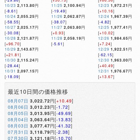
10/23
2,113.80
円
11/25
2,100.94
円
12/23
1,972.21
円
[
-8.61
]
[
-19.49
]
[
+10.16
]
10/24
2,055.25
円
11/26
2,062.87
円
12/24
1,967.39
円
[
-58.55
]
[
-38.07
]
[
-4.82
]
10/27
2,025.17
円
11/27
2,063.80
円
12/25
1,977.41
円
[
-30.08
]
[
+0.93
]
[
+10.02
]
10/28
2,121.87
円
11/28
2,058.19
円
12/26
1,984.65
円
[
+96.70
]
[
-5.61
]
[
+7.24
]
10/29
2,143.67
円
12/29
1,922.51
円
[
+21.81
]
[
-62.15
]
10/30
2,115.24
円
12/30
1,963.00
円
[
-28.44
]
[
+40.49
]
10/31
2,097.15
円
12/31
1,976.67
円
[
-18.09
]
[
+13.67
]
最近10日間の価格推移
08月07日
3,022.72
円[
+10.49
]
08月06日
3,012.23
円[
-1.72
]
08月05日
3,013.95
円[
-49.69
]
08月04日
3,063.64
円[
-13.83
]
08月03日
3,077.47
円[
-41.32
]
07月31日
3,118.79
円[
-2.38
]
07月30日
3,121.18
円[
-10.70
]