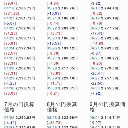
[
+9.97
]
[
+4.84
]
[
-3.22
]
04/18
2,186.79
円
05/20
2,185.76
円
06/18
2,294.43
円
[
+31.86
]
[
-16.93
]
[
+0.52
]
04/21
2,181.72
円
05/21
2,186.20
円
06/19
2,295.19
円
[
-5.07
]
[
+0.44
]
[
+0.76
]
04/22
2,182.96
円
05/22
2,202.93
円
06/20
2,277.76
円
[
+1.25
]
[
+16.73
]
[
-17.43
]
04/23
2,188.77
円
05/23
2,186.34
円
06/23
2,292.69
円
[
+5.81
]
[
-16.59
]
[
+14.93
]
04/24
2,192.34
円
05/26
2,193.12
円
06/24
2,292.02
円
[
+3.57
]
[
+6.79
]
[
-0.67
]
04/25
2,195.68
円
05/27
2,200.52
円
06/25
2,300.27
円
[
+3.34
]
[
+7.39
]
[
+8.25
]
04/28
2,202.98
円
05/28
2,217.35
円
06/26
2,279.80
円
[
+7.31
]
[
+16.83
]
[
-20.47
]
04/29
2,198.73
円
05/29
2,229.10
円
06/27
2,257.30
円
[
-4.25
]
[
+11.75
]
[
-22.50
]
04/30
2,198.76
円
05/30
2,229.31
円
06/30
2,255.38
円
[
+0.03
]
[
+0.21
]
[
-1.92
]
7月の円換算
8月の円換算
9月の円換算価
価格
価格
格
07/02
2,250.98
円
08/08
2,322.69
円
09/01
2,314.71
円
[
-4.40
]
[
+38.78
]
[
-9.27
]
07/03
2,242.63
円
08/26
2,337.70
円
09/02
2,318.41
円