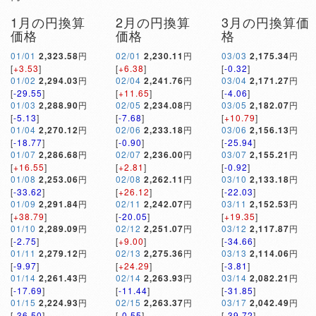
1月の円換算
2月の円換算
3月の円換算価
価格
価格
格
01/01
2,323.58
円
02/01
2,230.11
円
03/03
2,175.34
円
[
+3.53
]
[
+6.38
]
[
-0.32
]
01/02
2,294.03
円
02/04
2,241.76
円
03/04
2,171.27
円
[
-29.55
]
[
+11.65
]
[
-4.06
]
01/03
2,288.90
円
02/05
2,234.08
円
03/05
2,182.07
円
[
-5.13
]
[
-7.68
]
[
+10.79
]
01/04
2,270.12
円
02/06
2,233.18
円
03/06
2,156.13
円
[
-18.77
]
[
-0.90
]
[
-25.94
]
01/07
2,286.68
円
02/07
2,236.00
円
03/07
2,155.21
円
[
+16.55
]
[
+2.81
]
[
-0.92
]
01/08
2,253.06
円
02/08
2,262.11
円
03/10
2,133.18
円
[
-33.62
]
[
+26.12
]
[
-22.03
]
01/09
2,291.84
円
02/11
2,242.07
円
03/11
2,152.53
円
[
+38.79
]
[
-20.05
]
[
+19.35
]
01/10
2,289.09
円
02/12
2,251.07
円
03/12
2,117.87
円
[
-2.75
]
[
+9.00
]
[
-34.66
]
01/11
2,279.12
円
02/13
2,275.36
円
03/13
2,114.06
円
[
-9.97
]
[
+24.29
]
[
-3.81
]
01/14
2,261.43
円
02/14
2,263.93
円
03/14
2,082.21
円
[
-17.69
]
[
-11.44
]
[
-31.85
]
01/15
2,224.93
円
02/15
2,263.37
円
03/17
2,042.49
円
[
-36.50
]
[
-0.55
]
[
-39.72
]