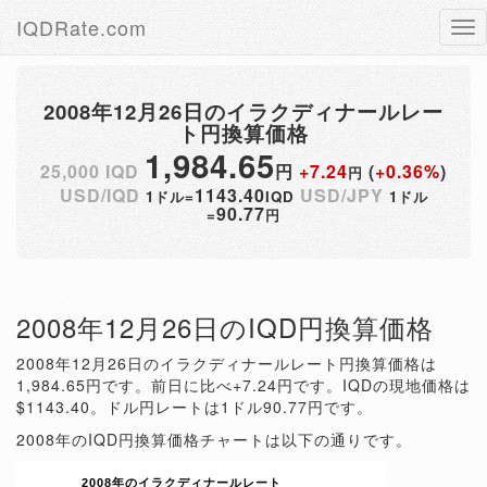
IQDRate.com
Tog
nav
2008年12月26日のイラクディナールレー
ト円換算価格
1,984.65
25,000 IQD
円
+7.24
(
+0.36%
)
円
USD/IQD
1143.40
USD/JPY
1ドル=
IQD
1ドル
90.77
=
円
2008年12月26日のIQD円換算価格
2008年12月26日のイラクディナールレート円換算価格は
1,984.65円です。前日に比べ+7.24円です。IQDの現地価格は
$1143.40。ドル円レートは1ドル90.77円です。
2008年のIQD円換算価格チャートは以下の通りです。
2008年のイラクディナールレート