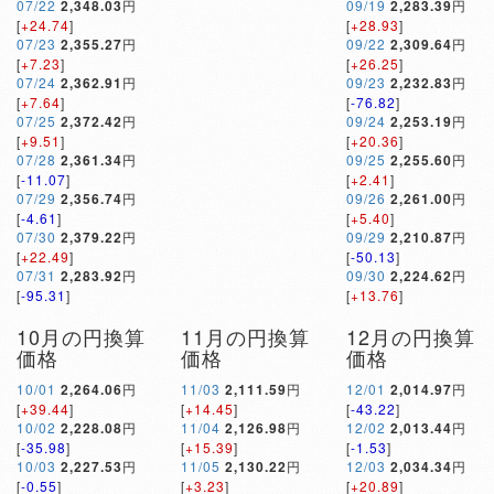
07/22
2,348.03
円
09/19
2,283.39
円
[
+24.74
]
[
+28.93
]
07/23
2,355.27
円
09/22
2,309.64
円
[
+7.23
]
[
+26.25
]
07/24
2,362.91
円
09/23
2,232.83
円
[
+7.64
]
[
-76.82
]
07/25
2,372.42
円
09/24
2,253.19
円
[
+9.51
]
[
+20.36
]
07/28
2,361.34
円
09/25
2,255.60
円
[
-11.07
]
[
+2.41
]
07/29
2,356.74
円
09/26
2,261.00
円
[
-4.61
]
[
+5.40
]
07/30
2,379.22
円
09/29
2,210.87
円
[
+22.49
]
[
-50.13
]
07/31
2,283.92
円
09/30
2,224.62
円
[
-95.31
]
[
+13.76
]
10月の円換算
11月の円換算
12月の円換算
価格
価格
価格
10/01
2,264.06
円
11/03
2,111.59
円
12/01
2,014.97
円
[
+39.44
]
[
+14.45
]
[
-43.22
]
10/02
2,228.08
円
11/04
2,126.98
円
12/02
2,013.44
円
[
-35.98
]
[
+15.39
]
[
-1.53
]
10/03
2,227.53
円
11/05
2,130.22
円
12/03
2,034.34
円
[
-0.55
]
[
+3.23
]
[
+20.89
]