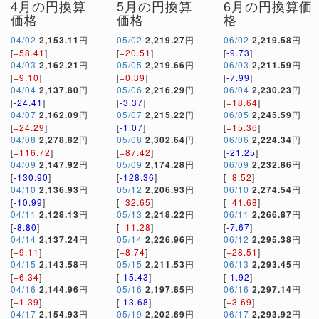
4月の円換算
5月の円換算
6月の円換算価
価格
価格
格
04/02
2,153.11
円
05/02
2,219.27
円
06/02
2,219.58
円
[
+58.41
]
[
+20.51
]
[
-9.73
]
04/03
2,162.21
円
05/05
2,219.66
円
06/03
2,211.59
円
[
+9.10
]
[
+0.39
]
[
-7.99
]
04/04
2,137.80
円
05/06
2,216.29
円
06/04
2,230.23
円
[
-24.41
]
[
-3.37
]
[
+18.64
]
04/07
2,162.09
円
05/07
2,215.22
円
06/05
2,245.59
円
[
+24.29
]
[
-1.07
]
[
+15.36
]
04/08
2,278.82
円
05/08
2,302.64
円
06/06
2,224.34
円
[
+116.72
]
[
+87.42
]
[
-21.25
]
04/09
2,147.92
円
05/09
2,174.28
円
06/09
2,232.86
円
[
-130.90
]
[
-128.36
]
[
+8.52
]
04/10
2,136.93
円
05/12
2,206.93
円
06/10
2,274.54
円
[
-10.99
]
[
+32.65
]
[
+41.68
]
04/11
2,128.13
円
05/13
2,218.22
円
06/11
2,266.87
円
[
-8.80
]
[
+11.28
]
[
-7.67
]
04/14
2,137.24
円
05/14
2,226.96
円
06/12
2,295.38
円
[
+9.11
]
[
+8.74
]
[
+28.51
]
04/15
2,143.58
円
05/15
2,211.53
円
06/13
2,293.45
円
[
+6.34
]
[
-15.43
]
[
-1.92
]
04/16
2,144.96
円
05/16
2,197.85
円
06/16
2,297.14
円
[
+1.39
]
[
-13.68
]
[
+3.69
]
04/17
2,154.93
円
05/19
2,202.69
円
06/17
2,293.92
円