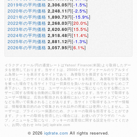
2019年の平均価格
2,306.05
円[
-1.5%
]
2020年の平均価格
2,248.11
円[
-2.5%
]
2021年の平均価格
1,890.73
円[
-15.9%
]
2022年の平均価格
2,268.03
円[
20.0%
]
2023年の平均価格
2,620.60
円[
15.5%
]
2024年の平均価格
2,918.48
円[
11.4%
]
2025年の平均価格
2,881.12
円[
-1.3%
]
2026年の平均価格
3,057.95
円[
6.1%
]
イラクディナール/円の通貨レートはYahoo! Finance(米国)より取得したデー
タを使用しております。当サイトは、25000イラクディナールのリアルタイ
ム為替レートを表示するサイトであり、為替取引を推奨するサイトではござ
いません。このサイトに表示される為替レートを利用し、為替取引等で損失
を被った場合でも当サイトでは一切責任を負いかねますのであらかじめご了
承下さい。当サイトでは、ユーザーがページをご覧になったりする際にユー
ザーに関する情報を自動的に取得することがあります。当サイトで取得する
ユーザー情報は、広告が配信される過程においてクッキーやウェブビーコン
などを用いて収集されることがあります。当サイトで取得するユーザー情報
は、情報収集目的のみで収集されそれ以外の用途には使用いたしません。ユ
ーザーは、プライバシー保護のため、クッキーの取得を拒否することができ
ます。クッキーの取得を拒否したい場合には、お使いのブラウザの「ヘル
プ」メニューをご覧になり、クッキーの送受信に関する設定を行ってくださ
い。お問い合わせ info [at] iqdrate.com
© 2026
iqdrate.com
All rights reserved.