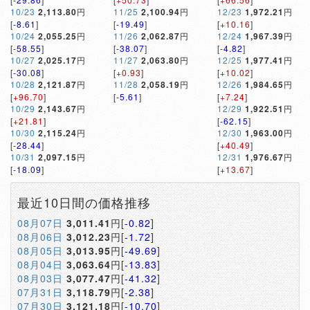
10/23
2,113.80
円
11/25
2,100.94
円
12/23
1,972.21
円
[
-8.61
]
[
-19.49
]
[
+10.16
]
10/24
2,055.25
円
11/26
2,062.87
円
12/24
1,967.39
円
[
-58.55
]
[
-38.07
]
[
-4.82
]
10/27
2,025.17
円
11/27
2,063.80
円
12/25
1,977.41
円
[
-30.08
]
[
+0.93
]
[
+10.02
]
10/28
2,121.87
円
11/28
2,058.19
円
12/26
1,984.65
円
[
+96.70
]
[
-5.61
]
[
+7.24
]
10/29
2,143.67
円
12/29
1,922.51
円
[
+21.81
]
[
-62.15
]
10/30
2,115.24
円
12/30
1,963.00
円
[
-28.44
]
[
+40.49
]
10/31
2,097.15
円
12/31
1,976.67
円
[
-18.09
]
[
+13.67
]
最近10日間の価格推移
08月07日
3,011.41
円[
-0.82
]
08月06日
3,012.23
円[
-1.72
]
08月05日
3,013.95
円[
-49.69
]
08月04日
3,063.64
円[
-13.83
]
08月03日
3,077.47
円[
-41.32
]
07月31日
3,118.79
円[
-2.38
]
07月30日
3,121.18
円[
-10.70
]