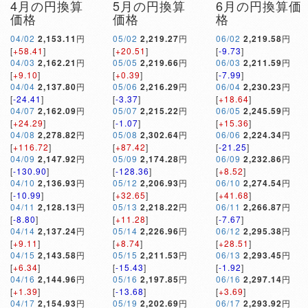
4月の円換算
5月の円換算
6月の円換算価
価格
価格
格
04/02
2,153.11
円
05/02
2,219.27
円
06/02
2,219.58
円
[
+58.41
]
[
+20.51
]
[
-9.73
]
04/03
2,162.21
円
05/05
2,219.66
円
06/03
2,211.59
円
[
+9.10
]
[
+0.39
]
[
-7.99
]
04/04
2,137.80
円
05/06
2,216.29
円
06/04
2,230.23
円
[
-24.41
]
[
-3.37
]
[
+18.64
]
04/07
2,162.09
円
05/07
2,215.22
円
06/05
2,245.59
円
[
+24.29
]
[
-1.07
]
[
+15.36
]
04/08
2,278.82
円
05/08
2,302.64
円
06/06
2,224.34
円
[
+116.72
]
[
+87.42
]
[
-21.25
]
04/09
2,147.92
円
05/09
2,174.28
円
06/09
2,232.86
円
[
-130.90
]
[
-128.36
]
[
+8.52
]
04/10
2,136.93
円
05/12
2,206.93
円
06/10
2,274.54
円
[
-10.99
]
[
+32.65
]
[
+41.68
]
04/11
2,128.13
円
05/13
2,218.22
円
06/11
2,266.87
円
[
-8.80
]
[
+11.28
]
[
-7.67
]
04/14
2,137.24
円
05/14
2,226.96
円
06/12
2,295.38
円
[
+9.11
]
[
+8.74
]
[
+28.51
]
04/15
2,143.58
円
05/15
2,211.53
円
06/13
2,293.45
円
[
+6.34
]
[
-15.43
]
[
-1.92
]
04/16
2,144.96
円
05/16
2,197.85
円
06/16
2,297.14
円
[
+1.39
]
[
-13.68
]
[
+3.69
]
04/17
2,154.93
円
05/19
2,202.69
円
06/17
2,293.92
円