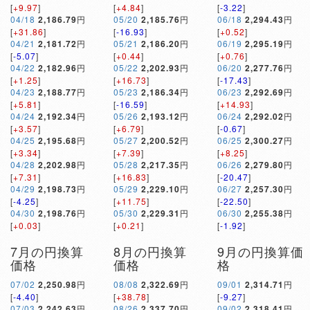
[
+9.97
]
[
+4.84
]
[
-3.22
]
04/18
2,186.79
円
05/20
2,185.76
円
06/18
2,294.43
円
[
+31.86
]
[
-16.93
]
[
+0.52
]
04/21
2,181.72
円
05/21
2,186.20
円
06/19
2,295.19
円
[
-5.07
]
[
+0.44
]
[
+0.76
]
04/22
2,182.96
円
05/22
2,202.93
円
06/20
2,277.76
円
[
+1.25
]
[
+16.73
]
[
-17.43
]
04/23
2,188.77
円
05/23
2,186.34
円
06/23
2,292.69
円
[
+5.81
]
[
-16.59
]
[
+14.93
]
04/24
2,192.34
円
05/26
2,193.12
円
06/24
2,292.02
円
[
+3.57
]
[
+6.79
]
[
-0.67
]
04/25
2,195.68
円
05/27
2,200.52
円
06/25
2,300.27
円
[
+3.34
]
[
+7.39
]
[
+8.25
]
04/28
2,202.98
円
05/28
2,217.35
円
06/26
2,279.80
円
[
+7.31
]
[
+16.83
]
[
-20.47
]
04/29
2,198.73
円
05/29
2,229.10
円
06/27
2,257.30
円
[
-4.25
]
[
+11.75
]
[
-22.50
]
04/30
2,198.76
円
05/30
2,229.31
円
06/30
2,255.38
円
[
+0.03
]
[
+0.21
]
[
-1.92
]
7月の円換算
8月の円換算
9月の円換算価
価格
価格
格
07/02
2,250.98
円
08/08
2,322.69
円
09/01
2,314.71
円
[
-4.40
]
[
+38.78
]
[
-9.27
]
07/03
2,242.63
円
08/26
2,337.70
円
09/02
2,318.41
円