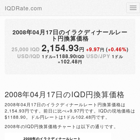
IQDRate.com
Tog
nav
2008年04月17日のイラクディナールレー
ト円換算価格
2,154.93
25,000 IQD
円
+9.97
(
+0.46%
)
円
USD/IQD
1188.90
USD/JPY
1ドル=
IQD
1ドル
102.48
=
円
2008年04月17日のIQD円換算価格
2008年04月17日のイラクディナールレート円換算価格は
2,154.93円です。前日に比べ+9.97円です。IQDの現地価格は
$1188.90。ドル円レートは1ドル102.48円です。
2008年のIQD円換算価格チャートは以下の通りです。
2008年のイラクディナールレート