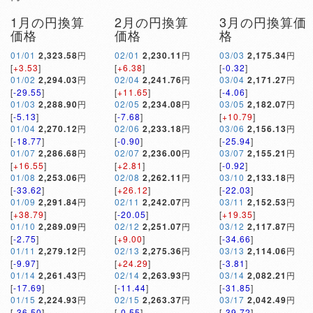
1月の円換算
2月の円換算
3月の円換算価
価格
価格
格
01/01
2,323.58
円
02/01
2,230.11
円
03/03
2,175.34
円
[
+3.53
]
[
+6.38
]
[
-0.32
]
01/02
2,294.03
円
02/04
2,241.76
円
03/04
2,171.27
円
[
-29.55
]
[
+11.65
]
[
-4.06
]
01/03
2,288.90
円
02/05
2,234.08
円
03/05
2,182.07
円
[
-5.13
]
[
-7.68
]
[
+10.79
]
01/04
2,270.12
円
02/06
2,233.18
円
03/06
2,156.13
円
[
-18.77
]
[
-0.90
]
[
-25.94
]
01/07
2,286.68
円
02/07
2,236.00
円
03/07
2,155.21
円
[
+16.55
]
[
+2.81
]
[
-0.92
]
01/08
2,253.06
円
02/08
2,262.11
円
03/10
2,133.18
円
[
-33.62
]
[
+26.12
]
[
-22.03
]
01/09
2,291.84
円
02/11
2,242.07
円
03/11
2,152.53
円
[
+38.79
]
[
-20.05
]
[
+19.35
]
01/10
2,289.09
円
02/12
2,251.07
円
03/12
2,117.87
円
[
-2.75
]
[
+9.00
]
[
-34.66
]
01/11
2,279.12
円
02/13
2,275.36
円
03/13
2,114.06
円
[
-9.97
]
[
+24.29
]
[
-3.81
]
01/14
2,261.43
円
02/14
2,263.93
円
03/14
2,082.21
円
[
-17.69
]
[
-11.44
]
[
-31.85
]
01/15
2,224.93
円
02/15
2,263.37
円
03/17
2,042.49
円
[
-36.50
]
[
-0.55
]
[
-39.72
]