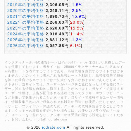
2019年の平均価格
2,306.05
円[
-1.5%
]
2020年の平均価格
2,248.11
円[
-2.5%
]
2021年の平均価格
1,890.73
円[
-15.9%
]
2022年の平均価格
2,268.03
円[
20.0%
]
2023年の平均価格
2,620.60
円[
15.5%
]
2024年の平均価格
2,918.48
円[
11.4%
]
2025年の平均価格
2,881.12
円[
-1.3%
]
2026年の平均価格
3,057.88
円[
6.1%
]
イラクディナール/円の通貨レートはYahoo! Finance(米国)より取得したデー
タを使用しております。当サイトは、25000イラクディナールのリアルタイ
ム為替レートを表示するサイトであり、為替取引を推奨するサイトではござ
いません。このサイトに表示される為替レートを利用し、為替取引等で損失
を被った場合でも当サイトでは一切責任を負いかねますのであらかじめご了
承下さい。当サイトでは、ユーザーがページをご覧になったりする際にユー
ザーに関する情報を自動的に取得することがあります。当サイトで取得する
ユーザー情報は、広告が配信される過程においてクッキーやウェブビーコン
などを用いて収集されることがあります。当サイトで取得するユーザー情報
は、情報収集目的のみで収集されそれ以外の用途には使用いたしません。ユ
ーザーは、プライバシー保護のため、クッキーの取得を拒否することができ
ます。クッキーの取得を拒否したい場合には、お使いのブラウザの「ヘル
プ」メニューをご覧になり、クッキーの送受信に関する設定を行ってくださ
い。お問い合わせ info [at] iqdrate.com
© 2026
iqdrate.com
All rights reserved.