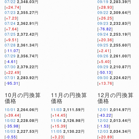
07/22
2,348.03
円
09/19
2,283.39
円
[
+24.74
]
[
+28.93
]
07/23
2,355.27
円
09/22
2,309.64
円
[
+7.23
]
[
+26.25
]
07/24
2,362.91
円
09/23
2,232.83
円
[
+7.64
]
[
-76.82
]
07/25
2,372.42
円
09/24
2,253.19
円
[
+9.51
]
[
+20.36
]
07/28
2,361.34
円
09/25
2,255.60
円
[
-11.07
]
[
+2.41
]
07/29
2,356.74
円
09/26
2,261.00
円
[
-4.61
]
[
+5.40
]
07/30
2,379.22
円
09/29
2,210.87
円
[
+22.49
]
[
-50.13
]
07/31
2,283.92
円
09/30
2,224.62
円
[
-95.31
]
[
+13.76
]
10月の円換算
11月の円換算
12月の円換算
価格
価格
価格
10/01
2,264.06
円
11/03
2,111.59
円
12/01
2,014.97
円
[
+39.44
]
[
+14.45
]
[
-43.22
]
10/02
2,228.08
円
11/04
2,126.98
円
12/02
2,013.44
円
[
-35.98
]
[
+15.39
]
[
-1.53
]
10/03
2,227.53
円
11/05
2,130.22
円
12/03
2,034.34
円
[
-0.55
]
[
+3.23
]
[
+20.89
]