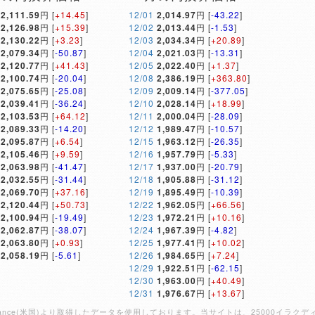
2,111.59
円 [
+14.45
]
12/01
2,014.97
円 [
-43.22
]
2,126.98
円 [
+15.39
]
12/02
2,013.44
円 [
-1.53
]
2,130.22
円 [
+3.23
]
12/03
2,034.34
円 [
+20.89
]
2,079.34
円 [
-50.87
]
12/04
2,021.03
円 [
-13.31
]
2,120.77
円 [
+41.43
]
12/05
2,022.40
円 [
+1.37
]
2,100.74
円 [
-20.04
]
12/08
2,386.19
円 [
+363.80
]
2,075.65
円 [
-25.08
]
12/09
2,009.14
円 [
-377.05
]
2,039.41
円 [
-36.24
]
12/10
2,028.14
円 [
+18.99
]
2,103.53
円 [
+64.12
]
12/11
2,000.04
円 [
-28.09
]
2,089.33
円 [
-14.20
]
12/12
1,989.47
円 [
-10.57
]
2,095.87
円 [
+6.54
]
12/15
1,963.12
円 [
-26.35
]
2,105.46
円 [
+9.59
]
12/16
1,957.79
円 [
-5.33
]
2,063.98
円 [
-41.47
]
12/17
1,937.00
円 [
-20.79
]
2,032.55
円 [
-31.44
]
12/18
1,905.88
円 [
-31.12
]
2,069.70
円 [
+37.16
]
12/19
1,895.49
円 [
-10.39
]
2,120.44
円 [
+50.73
]
12/22
1,962.05
円 [
+66.56
]
2,100.94
円 [
-19.49
]
12/23
1,972.21
円 [
+10.16
]
2,062.87
円 [
-38.07
]
12/24
1,967.39
円 [
-4.82
]
2,063.80
円 [
+0.93
]
12/25
1,977.41
円 [
+10.02
]
2,058.19
円 [
-5.61
]
12/26
1,984.65
円 [
+7.24
]
12/29
1,922.51
円 [
-62.15
]
12/30
1,963.00
円 [
+40.49
]
12/31
1,976.67
円 [
+13.67
]
Finance(米国)より取得したデータを使用しております。当サイトは、25000イ