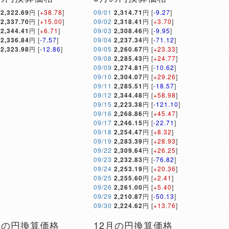
2,322.69
円 [
+38.78
]
09/01
2,314.71
円 [
-9.27
]
2,337.70
円 [
+15.00
]
09/02
2,318.41
円 [
+3.70
]
2,344.41
円 [
+6.71
]
09/03
2,308.46
円 [
-9.95
]
2,336.84
円 [
-7.57
]
09/04
2,237.34
円 [
-71.12
]
2,323.98
円 [
-12.86
]
09/05
2,260.67
円 [
+23.33
]
09/08
2,285.43
円 [
+24.77
]
09/09
2,274.81
円 [
-10.62
]
09/10
2,304.07
円 [
+29.26
]
09/11
2,285.51
円 [
-18.57
]
09/12
2,344.48
円 [
+58.98
]
09/15
2,223.38
円 [
-121.10
]
09/16
2,268.86
円 [
+45.47
]
09/17
2,246.15
円 [
-22.71
]
09/18
2,254.47
円 [
+8.32
]
09/19
2,283.39
円 [
+28.93
]
09/22
2,309.64
円 [
+26.25
]
09/23
2,232.83
円 [
-76.82
]
09/24
2,253.19
円 [
+20.36
]
09/25
2,255.60
円 [
+2.41
]
09/26
2,261.00
円 [
+5.40
]
09/29
2,210.87
円 [
-50.13
]
09/30
2,224.62
円 [
+13.76
]
月の円換算価格
12月の円換算価格