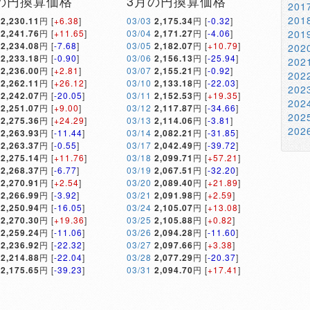
の円換算価格
3月の円換算価格
20
20
2,230.11
円 [
+6.38
]
03/03
2,175.34
円 [
-0.32
]
2,241.76
円 [
+11.65
]
03/04
2,171.27
円 [
-4.06
]
20
2,234.08
円 [
-7.68
]
03/05
2,182.07
円 [
+10.79
]
20
2,233.18
円 [
-0.90
]
03/06
2,156.13
円 [
-25.94
]
20
2,236.00
円 [
+2.81
]
03/07
2,155.21
円 [
-0.92
]
20
2,262.11
円 [
+26.12
]
03/10
2,133.18
円 [
-22.03
]
20
2,242.07
円 [
-20.05
]
03/11
2,152.53
円 [
+19.35
]
20
2,251.07
円 [
+9.00
]
03/12
2,117.87
円 [
-34.66
]
20
2,275.36
円 [
+24.29
]
03/13
2,114.06
円 [
-3.81
]
20
2,263.93
円 [
-11.44
]
03/14
2,082.21
円 [
-31.85
]
2,263.37
円 [
-0.55
]
03/17
2,042.49
円 [
-39.72
]
2,275.14
円 [
+11.76
]
03/18
2,099.71
円 [
+57.21
]
2,268.37
円 [
-6.77
]
03/19
2,067.51
円 [
-32.20
]
2,270.91
円 [
+2.54
]
03/20
2,089.40
円 [
+21.89
]
2,266.99
円 [
-3.92
]
03/21
2,091.98
円 [
+2.59
]
2,250.94
円 [
-16.05
]
03/24
2,105.07
円 [
+13.08
]
2,270.30
円 [
+19.36
]
03/25
2,105.88
円 [
+0.82
]
2,259.24
円 [
-11.06
]
03/26
2,094.28
円 [
-11.60
]
2,236.92
円 [
-22.32
]
03/27
2,097.66
円 [
+3.38
]
2,214.88
円 [
-22.04
]
03/28
2,077.29
円 [
-20.37
]
2,175.65
円 [
-39.23
]
03/31
2,094.70
円 [
+17.41
]