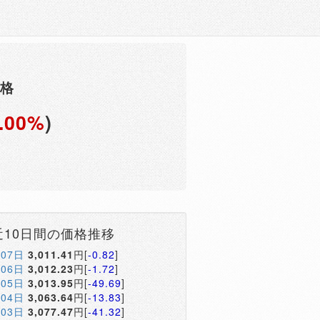
価格
.00%
)
円
近10日間の価格推移
月07日
3,011.41
円[
-0.82
]
月06日
3,012.23
円[
-1.72
]
月05日
3,013.95
円[
-49.69
]
月04日
3,063.64
円[
-13.83
]
月03日
3,077.47
円[
-41.32
]