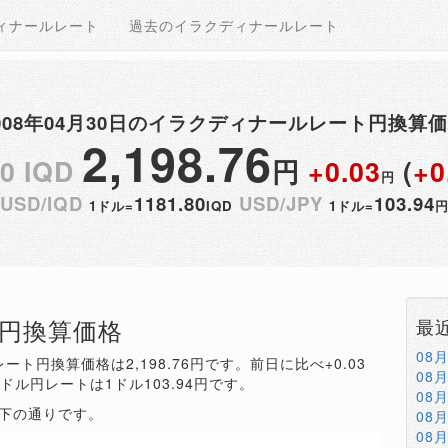
ィナールレート
過去のイラクディナールレート
008年04月30日のイラクディナールレート円換算
2,198.76
00 IQD
円
+0.03
(
+0
円
USD/IQD
1181.80
USD/JPY
103.94
1ドル=
IQD
1ドル=
QD円換算価格
最
08
ート円換算価格は2,198.76円です。前日に比べ+0.03
08
。ドル円レートは1ドル103.94円です。
08
以下の通りです。
08
08