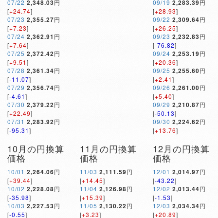
07/22
2,348.03
円
09/19
2,283.39
円
[
+24.74
]
[
+28.93
]
07/23
2,355.27
円
09/22
2,309.64
円
[
+7.23
]
[
+26.25
]
07/24
2,362.91
円
09/23
2,232.83
円
[
+7.64
]
[
-76.82
]
07/25
2,372.42
円
09/24
2,253.19
円
[
+9.51
]
[
+20.36
]
07/28
2,361.34
円
09/25
2,255.60
円
[
-11.07
]
[
+2.41
]
07/29
2,356.74
円
09/26
2,261.00
円
[
-4.61
]
[
+5.40
]
07/30
2,379.22
円
09/29
2,210.87
円
[
+22.49
]
[
-50.13
]
07/31
2,283.92
円
09/30
2,224.62
円
[
-95.31
]
[
+13.76
]
10月の円換算
11月の円換算
12月の円換算
価格
価格
価格
10/01
2,264.06
円
11/03
2,111.59
円
12/01
2,014.97
円
[
+39.44
]
[
+14.45
]
[
-43.22
]
10/02
2,228.08
円
11/04
2,126.98
円
12/02
2,013.44
円
[
-35.98
]
[
+15.39
]
[
-1.53
]
10/03
2,227.53
円
11/05
2,130.22
円
12/03
2,034.34
円
[
-0.55
]
[
+3.23
]
[
+20.89
]