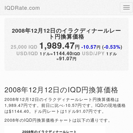
IQDRate.com
Tog
nav
2008年12月12日のイラクディナールレー
ト円換算価格
1,989.47
25,000 IQD
円
-10.57
(
-0.53%
)
円
USD/IQD
1144.40
USD/JPY
1ドル=
IQD
1ドル
91.07
=
円
2008年12月12日のIQD円換算価格
2008年12月12日のイラクディナールレート円換算価格は
1,989.47円です。前日に比べ-10.57円です。IQDの現地価格
は$1144.40。ドル円レートは1ドル91.07円です。
2008年のIQD円換算価格チャートは以下の通りです。
2008年のイラクディナールレート