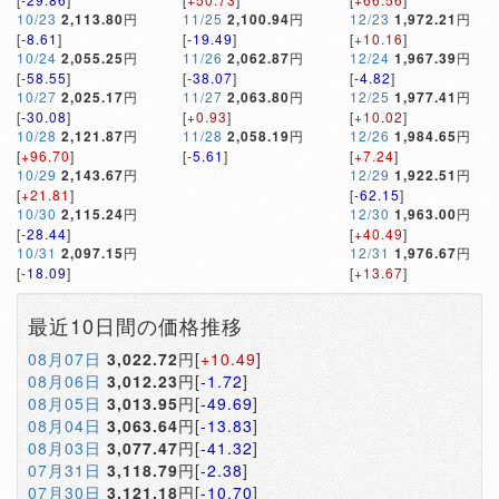
10/23
2,113.80
円
11/25
2,100.94
円
12/23
1,972.21
円
[
-8.61
]
[
-19.49
]
[
+10.16
]
10/24
2,055.25
円
11/26
2,062.87
円
12/24
1,967.39
円
[
-58.55
]
[
-38.07
]
[
-4.82
]
10/27
2,025.17
円
11/27
2,063.80
円
12/25
1,977.41
円
[
-30.08
]
[
+0.93
]
[
+10.02
]
10/28
2,121.87
円
11/28
2,058.19
円
12/26
1,984.65
円
[
+96.70
]
[
-5.61
]
[
+7.24
]
10/29
2,143.67
円
12/29
1,922.51
円
[
+21.81
]
[
-62.15
]
10/30
2,115.24
円
12/30
1,963.00
円
[
-28.44
]
[
+40.49
]
10/31
2,097.15
円
12/31
1,976.67
円
[
-18.09
]
[
+13.67
]
最近10日間の価格推移
08月07日
3,022.72
円[
+10.49
]
08月06日
3,012.23
円[
-1.72
]
08月05日
3,013.95
円[
-49.69
]
08月04日
3,063.64
円[
-13.83
]
08月03日
3,077.47
円[
-41.32
]
07月31日
3,118.79
円[
-2.38
]
07月30日
3,121.18
円[
-10.70
]