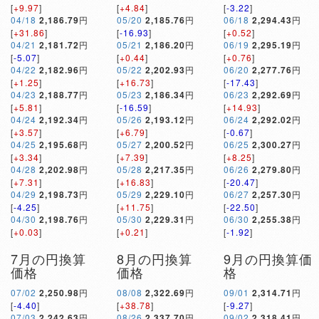
[
+9.97
]
[
+4.84
]
[
-3.22
]
04/18
2,186.79
円
05/20
2,185.76
円
06/18
2,294.43
円
[
+31.86
]
[
-16.93
]
[
+0.52
]
04/21
2,181.72
円
05/21
2,186.20
円
06/19
2,295.19
円
[
-5.07
]
[
+0.44
]
[
+0.76
]
04/22
2,182.96
円
05/22
2,202.93
円
06/20
2,277.76
円
[
+1.25
]
[
+16.73
]
[
-17.43
]
04/23
2,188.77
円
05/23
2,186.34
円
06/23
2,292.69
円
[
+5.81
]
[
-16.59
]
[
+14.93
]
04/24
2,192.34
円
05/26
2,193.12
円
06/24
2,292.02
円
[
+3.57
]
[
+6.79
]
[
-0.67
]
04/25
2,195.68
円
05/27
2,200.52
円
06/25
2,300.27
円
[
+3.34
]
[
+7.39
]
[
+8.25
]
04/28
2,202.98
円
05/28
2,217.35
円
06/26
2,279.80
円
[
+7.31
]
[
+16.83
]
[
-20.47
]
04/29
2,198.73
円
05/29
2,229.10
円
06/27
2,257.30
円
[
-4.25
]
[
+11.75
]
[
-22.50
]
04/30
2,198.76
円
05/30
2,229.31
円
06/30
2,255.38
円
[
+0.03
]
[
+0.21
]
[
-1.92
]
7月の円換算
8月の円換算
9月の円換算価
価格
価格
格
07/02
2,250.98
円
08/08
2,322.69
円
09/01
2,314.71
円
[
-4.40
]
[
+38.78
]
[
-9.27
]
07/03
2,242.63
円
08/26
2,337.70
円
09/02
2,318.41
円