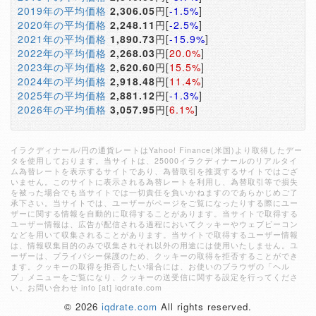
2019年の平均価格
2,306.05
円[
-1.5%
]
2020年の平均価格
2,248.11
円[
-2.5%
]
2021年の平均価格
1,890.73
円[
-15.9%
]
2022年の平均価格
2,268.03
円[
20.0%
]
2023年の平均価格
2,620.60
円[
15.5%
]
2024年の平均価格
2,918.48
円[
11.4%
]
2025年の平均価格
2,881.12
円[
-1.3%
]
2026年の平均価格
3,057.95
円[
6.1%
]
イラクディナール/円の通貨レートはYahoo! Finance(米国)より取得したデー
タを使用しております。当サイトは、25000イラクディナールのリアルタイ
ム為替レートを表示するサイトであり、為替取引を推奨するサイトではござ
いません。このサイトに表示される為替レートを利用し、為替取引等で損失
を被った場合でも当サイトでは一切責任を負いかねますのであらかじめご了
承下さい。当サイトでは、ユーザーがページをご覧になったりする際にユー
ザーに関する情報を自動的に取得することがあります。当サイトで取得する
ユーザー情報は、広告が配信される過程においてクッキーやウェブビーコン
などを用いて収集されることがあります。当サイトで取得するユーザー情報
は、情報収集目的のみで収集されそれ以外の用途には使用いたしません。ユ
ーザーは、プライバシー保護のため、クッキーの取得を拒否することができ
ます。クッキーの取得を拒否したい場合には、お使いのブラウザの「ヘル
プ」メニューをご覧になり、クッキーの送受信に関する設定を行ってくださ
い。お問い合わせ info [at] iqdrate.com
© 2026
iqdrate.com
All rights reserved.