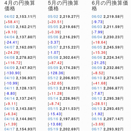
4月の円換算
5月の円換算
6月の円換算価
価格
価格
格
04/02
2,153.11
円
05/02
2,219.27
円
06/02
2,219.58
円
[
+58.41
]
[
+20.51
]
[
-9.73
]
04/03
2,162.21
円
05/05
2,219.66
円
06/03
2,211.59
円
[
+9.10
]
[
+0.39
]
[
-7.99
]
04/04
2,137.80
円
05/06
2,216.29
円
06/04
2,230.23
円
[
-24.41
]
[
-3.37
]
[
+18.64
]
04/07
2,162.09
円
05/07
2,215.22
円
06/05
2,245.59
円
[
+24.29
]
[
-1.07
]
[
+15.36
]
04/08
2,278.82
円
05/08
2,302.64
円
06/06
2,224.34
円
[
+116.72
]
[
+87.42
]
[
-21.25
]
04/09
2,147.92
円
05/09
2,174.28
円
06/09
2,232.86
円
[
-130.90
]
[
-128.36
]
[
+8.52
]
04/10
2,136.93
円
05/12
2,206.93
円
06/10
2,274.54
円
[
-10.99
]
[
+32.65
]
[
+41.68
]
04/11
2,128.13
円
05/13
2,218.22
円
06/11
2,266.87
円
[
-8.80
]
[
+11.28
]
[
-7.67
]
04/14
2,137.24
円
05/14
2,226.96
円
06/12
2,295.38
円
[
+9.11
]
[
+8.74
]
[
+28.51
]
04/15
2,143.58
円
05/15
2,211.53
円
06/13
2,293.45
円
[
+6.34
]
[
-15.43
]
[
-1.92
]
04/16
2,144.96
円
05/16
2,197.85
円
06/16
2,297.14
円
[
+1.39
]
[
-13.68
]
[
+3.69
]
04/17
2,154.93
円
05/19
2,202.69
円
06/17
2,293.92
円