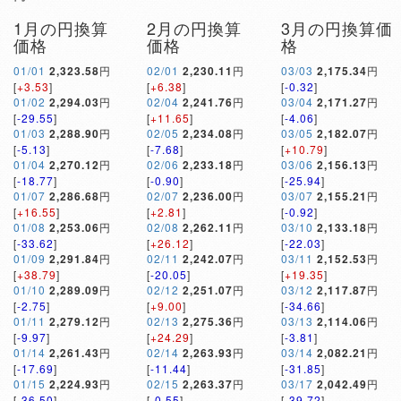
1月の円換算
2月の円換算
3月の円換算価
価格
価格
格
01/01
2,323.58
円
02/01
2,230.11
円
03/03
2,175.34
円
[
+3.53
]
[
+6.38
]
[
-0.32
]
01/02
2,294.03
円
02/04
2,241.76
円
03/04
2,171.27
円
[
-29.55
]
[
+11.65
]
[
-4.06
]
01/03
2,288.90
円
02/05
2,234.08
円
03/05
2,182.07
円
[
-5.13
]
[
-7.68
]
[
+10.79
]
01/04
2,270.12
円
02/06
2,233.18
円
03/06
2,156.13
円
[
-18.77
]
[
-0.90
]
[
-25.94
]
01/07
2,286.68
円
02/07
2,236.00
円
03/07
2,155.21
円
[
+16.55
]
[
+2.81
]
[
-0.92
]
01/08
2,253.06
円
02/08
2,262.11
円
03/10
2,133.18
円
[
-33.62
]
[
+26.12
]
[
-22.03
]
01/09
2,291.84
円
02/11
2,242.07
円
03/11
2,152.53
円
[
+38.79
]
[
-20.05
]
[
+19.35
]
01/10
2,289.09
円
02/12
2,251.07
円
03/12
2,117.87
円
[
-2.75
]
[
+9.00
]
[
-34.66
]
01/11
2,279.12
円
02/13
2,275.36
円
03/13
2,114.06
円
[
-9.97
]
[
+24.29
]
[
-3.81
]
01/14
2,261.43
円
02/14
2,263.93
円
03/14
2,082.21
円
[
-17.69
]
[
-11.44
]
[
-31.85
]
01/15
2,224.93
円
02/15
2,263.37
円
03/17
2,042.49
円
[
-36.50
]
[
-0.55
]
[
-39.72
]