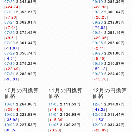
07/22
2,348.03
円
09/19
2,283.39
円
[
+24.74
]
[
+28.93
]
07/23
2,355.27
円
09/22
2,309.64
円
[
+7.23
]
[
+26.25
]
07/24
2,362.91
円
09/23
2,232.83
円
[
+7.64
]
[
-76.82
]
07/25
2,372.42
円
09/24
2,253.19
円
[
+9.51
]
[
+20.36
]
07/28
2,361.34
円
09/25
2,255.60
円
[
-11.07
]
[
+2.41
]
07/29
2,356.74
円
09/26
2,261.00
円
[
-4.61
]
[
+5.40
]
07/30
2,379.22
円
09/29
2,210.87
円
[
+22.49
]
[
-50.13
]
07/31
2,283.92
円
09/30
2,224.62
円
[
-95.31
]
[
+13.76
]
10月の円換算
11月の円換算
12月の円換算
価格
価格
価格
10/01
2,264.06
円
11/03
2,111.59
円
12/01
2,014.97
円
[
+39.44
]
[
+14.45
]
[
-43.22
]
10/02
2,228.08
円
11/04
2,126.98
円
12/02
2,013.44
円
[
-35.98
]
[
+15.39
]
[
-1.53
]
10/03
2,227.53
円
11/05
2,130.22
円
12/03
2,034.34
円
[
-0.55
]
[
+3.23
]
[
+20.89
]