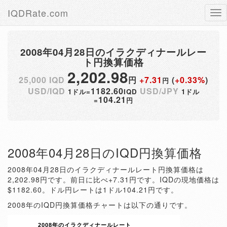
IQDRate.com
Tog
nav
2008年04月28日のイラクディナールレー
ト円換算価格
2,202.98
25,000 IQD
円
+7.31
(
+0.33%
)
円
USD/IQD
1182.60
USD/JPY
1ドル=
IQD
1ドル
104.21
=
円
2008年04月28日のIQD円換算価格
2008年04月28日のイラクディナールレート円換算価格は
2,202.98円です。前日に比べ+7.31円です。IQDの現地価格は
$1182.60。ドル円レートは1ドル104.21円です。
2008年のIQD円換算価格チャートは以下の通りです。
2008年のイラクディナールレート