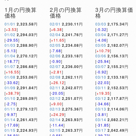
1月の円換算
2月の円換算
3月の円換算価
価格
価格
格
01/01
2,323.58
円
02/01
2,230.11
円
03/03
2,175.34
円
[
+3.53
]
[
+6.38
]
[
-0.32
]
01/02
2,294.03
円
02/04
2,241.76
円
03/04
2,171.27
円
[
-29.55
]
[
+11.65
]
[
-4.06
]
01/03
2,288.90
円
02/05
2,234.08
円
03/05
2,182.07
円
[
-5.13
]
[
-7.68
]
[
+10.79
]
01/04
2,270.12
円
02/06
2,233.18
円
03/06
2,156.13
円
[
-18.77
]
[
-0.90
]
[
-25.94
]
01/07
2,286.68
円
02/07
2,236.00
円
03/07
2,155.21
円
[
+16.55
]
[
+2.81
]
[
-0.92
]
01/08
2,253.06
円
02/08
2,262.11
円
03/10
2,133.18
円
[
-33.62
]
[
+26.12
]
[
-22.03
]
01/09
2,291.84
円
02/11
2,242.07
円
03/11
2,152.53
円
[
+38.79
]
[
-20.05
]
[
+19.35
]
01/10
2,289.09
円
02/12
2,251.07
円
03/12
2,117.87
円
[
-2.75
]
[
+9.00
]
[
-34.66
]
01/11
2,279.12
円
02/13
2,275.36
円
03/13
2,114.06
円
[
-9.97
]
[
+24.29
]
[
-3.81
]
01/14
2,261.43
円
02/14
2,263.93
円
03/14
2,082.21
円
[
-17.69
]
[
-11.44
]
[
-31.85
]
01/15
2,224.93
円
02/15
2,263.37
円
03/17
2,042.49
円
[
-36.50
]
[
-0.55
]
[
-39.72
]