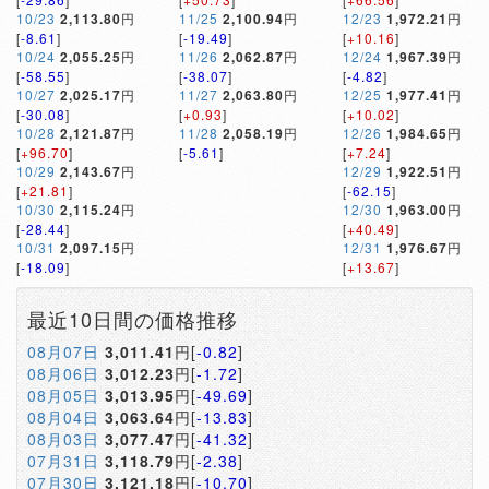
10/23
2,113.80
円
11/25
2,100.94
円
12/23
1,972.21
円
[
-8.61
]
[
-19.49
]
[
+10.16
]
10/24
2,055.25
円
11/26
2,062.87
円
12/24
1,967.39
円
[
-58.55
]
[
-38.07
]
[
-4.82
]
10/27
2,025.17
円
11/27
2,063.80
円
12/25
1,977.41
円
[
-30.08
]
[
+0.93
]
[
+10.02
]
10/28
2,121.87
円
11/28
2,058.19
円
12/26
1,984.65
円
[
+96.70
]
[
-5.61
]
[
+7.24
]
10/29
2,143.67
円
12/29
1,922.51
円
[
+21.81
]
[
-62.15
]
10/30
2,115.24
円
12/30
1,963.00
円
[
-28.44
]
[
+40.49
]
10/31
2,097.15
円
12/31
1,976.67
円
[
-18.09
]
[
+13.67
]
最近10日間の価格推移
08月07日
3,011.41
円[
-0.82
]
08月06日
3,012.23
円[
-1.72
]
08月05日
3,013.95
円[
-49.69
]
08月04日
3,063.64
円[
-13.83
]
08月03日
3,077.47
円[
-41.32
]
07月31日
3,118.79
円[
-2.38
]
07月30日
3,121.18
円[
-10.70
]