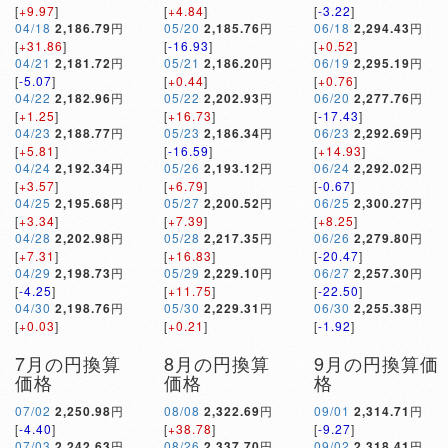
[
+9.97
]
[
+4.84
]
[
-3.22
]
04/18
2,186.79
円
05/20
2,185.76
円
06/18
2,294.43
円
[
+31.86
]
[
-16.93
]
[
+0.52
]
04/21
2,181.72
円
05/21
2,186.20
円
06/19
2,295.19
円
[
-5.07
]
[
+0.44
]
[
+0.76
]
04/22
2,182.96
円
05/22
2,202.93
円
06/20
2,277.76
円
[
+1.25
]
[
+16.73
]
[
-17.43
]
04/23
2,188.77
円
05/23
2,186.34
円
06/23
2,292.69
円
[
+5.81
]
[
-16.59
]
[
+14.93
]
04/24
2,192.34
円
05/26
2,193.12
円
06/24
2,292.02
円
[
+3.57
]
[
+6.79
]
[
-0.67
]
04/25
2,195.68
円
05/27
2,200.52
円
06/25
2,300.27
円
[
+3.34
]
[
+7.39
]
[
+8.25
]
04/28
2,202.98
円
05/28
2,217.35
円
06/26
2,279.80
円
[
+7.31
]
[
+16.83
]
[
-20.47
]
04/29
2,198.73
円
05/29
2,229.10
円
06/27
2,257.30
円
[
-4.25
]
[
+11.75
]
[
-22.50
]
04/30
2,198.76
円
05/30
2,229.31
円
06/30
2,255.38
円
[
+0.03
]
[
+0.21
]
[
-1.92
]
7月の円換算
8月の円換算
9月の円換算価
価格
価格
格
07/02
2,250.98
円
08/08
2,322.69
円
09/01
2,314.71
円
[
-4.40
]
[
+38.78
]
[
-9.27
]
07/03
2,242.63
円
08/26
2,337.70
円
09/02
2,318.41
円