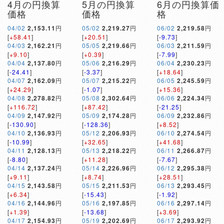
4月の円換算
5月の円換算
6月の円換算価
価格
価格
格
04/02
2,153.11
円
05/02
2,219.27
円
06/02
2,219.58
円
[
+58.41
]
[
+20.51
]
[
-9.73
]
04/03
2,162.21
円
05/05
2,219.66
円
06/03
2,211.59
円
[
+9.10
]
[
+0.39
]
[
-7.99
]
04/04
2,137.80
円
05/06
2,216.29
円
06/04
2,230.23
円
[
-24.41
]
[
-3.37
]
[
+18.64
]
04/07
2,162.09
円
05/07
2,215.22
円
06/05
2,245.59
円
[
+24.29
]
[
-1.07
]
[
+15.36
]
04/08
2,278.82
円
05/08
2,302.64
円
06/06
2,224.34
円
[
+116.72
]
[
+87.42
]
[
-21.25
]
04/09
2,147.92
円
05/09
2,174.28
円
06/09
2,232.86
円
[
-130.90
]
[
-128.36
]
[
+8.52
]
04/10
2,136.93
円
05/12
2,206.93
円
06/10
2,274.54
円
[
-10.99
]
[
+32.65
]
[
+41.68
]
04/11
2,128.13
円
05/13
2,218.22
円
06/11
2,266.87
円
[
-8.80
]
[
+11.28
]
[
-7.67
]
04/14
2,137.24
円
05/14
2,226.96
円
06/12
2,295.38
円
[
+9.11
]
[
+8.74
]
[
+28.51
]
04/15
2,143.58
円
05/15
2,211.53
円
06/13
2,293.45
円
[
+6.34
]
[
-15.43
]
[
-1.92
]
04/16
2,144.96
円
05/16
2,197.85
円
06/16
2,297.14
円
[
+1.39
]
[
-13.68
]
[
+3.69
]
04/17
2,154.93
円
05/19
2,202.69
円
06/17
2,293.92
円