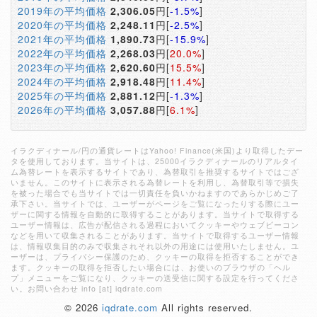
2019年の平均価格
2,306.05
円[
-1.5%
]
2020年の平均価格
2,248.11
円[
-2.5%
]
2021年の平均価格
1,890.73
円[
-15.9%
]
2022年の平均価格
2,268.03
円[
20.0%
]
2023年の平均価格
2,620.60
円[
15.5%
]
2024年の平均価格
2,918.48
円[
11.4%
]
2025年の平均価格
2,881.12
円[
-1.3%
]
2026年の平均価格
3,057.88
円[
6.1%
]
イラクディナール/円の通貨レートはYahoo! Finance(米国)より取得したデー
タを使用しております。当サイトは、25000イラクディナールのリアルタイ
ム為替レートを表示するサイトであり、為替取引を推奨するサイトではござ
いません。このサイトに表示される為替レートを利用し、為替取引等で損失
を被った場合でも当サイトでは一切責任を負いかねますのであらかじめご了
承下さい。当サイトでは、ユーザーがページをご覧になったりする際にユー
ザーに関する情報を自動的に取得することがあります。当サイトで取得する
ユーザー情報は、広告が配信される過程においてクッキーやウェブビーコン
などを用いて収集されることがあります。当サイトで取得するユーザー情報
は、情報収集目的のみで収集されそれ以外の用途には使用いたしません。ユ
ーザーは、プライバシー保護のため、クッキーの取得を拒否することができ
ます。クッキーの取得を拒否したい場合には、お使いのブラウザの「ヘル
プ」メニューをご覧になり、クッキーの送受信に関する設定を行ってくださ
い。お問い合わせ info [at] iqdrate.com
© 2026
iqdrate.com
All rights reserved.