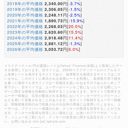
2018年の平均価格
2,340.00
円[
-3.7%
]
2019年の平均価格
2,306.05
円[
-1.5%
]
2020年の平均価格
2,248.11
円[
-2.5%
]
2021年の平均価格
1,890.73
円[
-15.9%
]
2022年の平均価格
2,268.03
円[
20.0%
]
2023年の平均価格
2,620.60
円[
15.5%
]
2024年の平均価格
2,918.48
円[
11.4%
]
2025年の平均価格
2,881.12
円[
-1.3%
]
2026年の平均価格
3,053.72
円[
6.0%
]
イラクディナール/円の通貨レートはYahoo! Finance(米国)より取得したデー
タを使用しております。当サイトは、25000イラクディナールのリアルタイ
ム為替レートを表示するサイトであり、為替取引を推奨するサイトではござ
いません。このサイトに表示される為替レートを利用し、為替取引等で損失
を被った場合でも当サイトでは一切責任を負いかねますのであらかじめご了
承下さい。当サイトでは、ユーザーがページをご覧になったりする際にユー
ザーに関する情報を自動的に取得することがあります。当サイトで取得する
ユーザー情報は、広告が配信される過程においてクッキーやウェブビーコン
などを用いて収集されることがあります。当サイトで取得するユーザー情報
は、情報収集目的のみで収集されそれ以外の用途には使用いたしません。ユ
ーザーは、プライバシー保護のため、クッキーの取得を拒否することができ
ます。クッキーの取得を拒否したい場合には、お使いのブラウザの「ヘル
プ」メニューをご覧になり、クッキーの送受信に関する設定を行ってくださ
い。お問い合わせ info [at] iqdrate.com