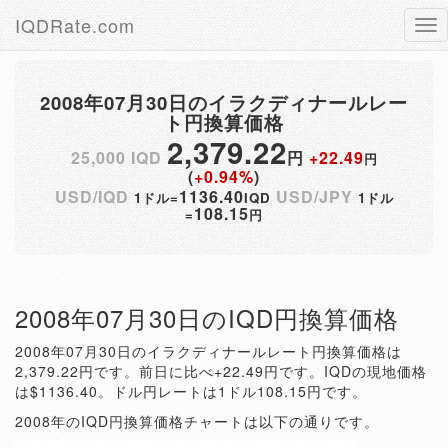
IQDRate.com
Tog
nav
2008年07月30日のイラクディナールレー
ト円換算価格
2,379.22
25,000 IQD
円
+22.49
円
(
+0.94%
)
USD/IQD
1136.40
USD/JPY
1ドル=
IQD
1ドル
108.15
=
円
2008年07月30日のIQD円換算価格
2008年07月30日のイラクディナールレート円換算価格は
2,379.22円です。前日に比べ+22.49円です。IQDの現地価格
は$1136.40。ドル円レートは1ドル108.15円です。
2008年のIQD円換算価格チャートは以下の通りです。