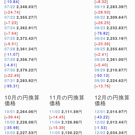
[
-10.84
]
[
+8.32
]
07/22
2,348.03
円
09/19
2,283.39
円
[
+24.74
]
[
+28.93
]
07/23
2,355.27
円
09/22
2,309.64
円
[
+7.23
]
[
+26.25
]
07/24
2,362.91
円
09/23
2,232.83
円
[
+7.64
]
[
-76.82
]
07/25
2,372.42
円
09/24
2,253.19
円
[
+9.51
]
[
+20.36
]
07/28
2,361.34
円
09/25
2,255.60
円
[
-11.07
]
[
+2.41
]
07/29
2,356.74
円
09/26
2,261.00
円
[
-4.61
]
[
+5.40
]
07/30
2,379.22
円
09/29
2,210.87
円
[
+22.49
]
[
-50.13
]
07/31
2,283.92
円
09/30
2,224.62
円
[
-95.31
]
[
+13.76
]
10月の円換算
11月の円換算
12月の円換算
価格
価格
価格
10/01
2,264.06
円
11/03
2,111.59
円
12/01
2,014.97
円
[
+39.44
]
[
+14.45
]
[
-43.22
]
10/02
2,228.08
円
11/04
2,126.98
円
12/02
2,013.44
円
[
-35.98
]
[
+15.39
]
[
-1.53
]
10/03
2,227.53
円
11/05
2,130.22
円
12/03
2,034.34
円