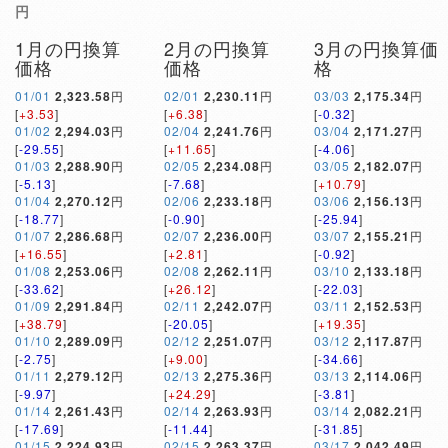
円
1月の円換算
2月の円換算
3月の円換算価
価格
価格
格
01/01
2,323.58
円
02/01
2,230.11
円
03/03
2,175.34
円
[
+3.53
]
[
+6.38
]
[
-0.32
]
01/02
2,294.03
円
02/04
2,241.76
円
03/04
2,171.27
円
[
-29.55
]
[
+11.65
]
[
-4.06
]
01/03
2,288.90
円
02/05
2,234.08
円
03/05
2,182.07
円
[
-5.13
]
[
-7.68
]
[
+10.79
]
01/04
2,270.12
円
02/06
2,233.18
円
03/06
2,156.13
円
[
-18.77
]
[
-0.90
]
[
-25.94
]
01/07
2,286.68
円
02/07
2,236.00
円
03/07
2,155.21
円
[
+16.55
]
[
+2.81
]
[
-0.92
]
01/08
2,253.06
円
02/08
2,262.11
円
03/10
2,133.18
円
[
-33.62
]
[
+26.12
]
[
-22.03
]
01/09
2,291.84
円
02/11
2,242.07
円
03/11
2,152.53
円
[
+38.79
]
[
-20.05
]
[
+19.35
]
01/10
2,289.09
円
02/12
2,251.07
円
03/12
2,117.87
円
[
-2.75
]
[
+9.00
]
[
-34.66
]
01/11
2,279.12
円
02/13
2,275.36
円
03/13
2,114.06
円
[
-9.97
]
[
+24.29
]
[
-3.81
]
01/14
2,261.43
円
02/14
2,263.93
円
03/14
2,082.21
円
[
-17.69
]
[
-11.44
]
[
-31.85
]
01/15
2,224.93
円
02/15
2,263.37
円
03/17
2,042.49
円