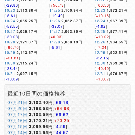
[
-29.86
]
[
+50.73
]
[
+66.56
]
10/23
2,113.80
円
11/25
2,100.94
円
12/23
1,972.21
円
[
-8.61
]
[
-19.49
]
[
+10.16
]
10/24
2,055.25
円
11/26
2,062.87
円
12/24
1,967.39
円
[
-58.55
]
[
-38.07
]
[
-4.82
]
10/27
2,025.17
円
11/27
2,063.80
円
12/25
1,977.41
円
[
-30.08
]
[
+0.93
]
[
+10.02
]
10/28
2,121.87
円
11/28
2,058.19
円
12/26
1,984.65
円
[
+96.70
]
[
-5.61
]
[
+7.24
]
10/29
2,143.67
円
12/29
1,922.51
円
[
+21.81
]
[
-62.15
]
10/30
2,115.24
円
12/30
1,963.00
円
[
-28.44
]
[
+40.49
]
10/31
2,097.15
円
12/31
1,976.67
円
[
-18.09
]
[
+13.67
]
最近10日間の価格推移
07月21日
3,102.40
円[
-66.18
]
07月20日
3,168.58
円[
+64.98
]
07月17日
3,103.59
円[
-66.62
]
07月16日
3,170.21
円[
+70.25
]
07月15日
3,099.96
円[
-4.59
]
07月14日
3,104.55
円[
-44.57
]