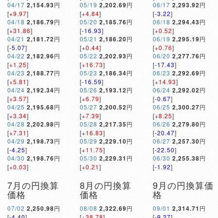
04/17
2,154.93
円
05/19
2,202.69
円
06/17
2,293.92
円
[
+9.97
]
[
+4.84
]
[
-3.22
]
04/18
2,186.79
円
05/20
2,185.76
円
06/18
2,294.43
円
[
+31.86
]
[
-16.93
]
[
+0.52
]
04/21
2,181.72
円
05/21
2,186.20
円
06/19
2,295.19
円
[
-5.07
]
[
+0.44
]
[
+0.76
]
04/22
2,182.96
円
05/22
2,202.93
円
06/20
2,277.76
円
[
+1.25
]
[
+16.73
]
[
-17.43
]
04/23
2,188.77
円
05/23
2,186.34
円
06/23
2,292.69
円
[
+5.81
]
[
-16.59
]
[
+14.93
]
04/24
2,192.34
円
05/26
2,193.12
円
06/24
2,292.02
円
[
+3.57
]
[
+6.79
]
[
-0.67
]
04/25
2,195.68
円
05/27
2,200.52
円
06/25
2,300.27
円
[
+3.34
]
[
+7.39
]
[
+8.25
]
04/28
2,202.98
円
05/28
2,217.35
円
06/26
2,279.80
円
[
+7.31
]
[
+16.83
]
[
-20.47
]
04/29
2,198.73
円
05/29
2,229.10
円
06/27
2,257.30
円
[
-4.25
]
[
+11.75
]
[
-22.50
]
04/30
2,198.76
円
05/30
2,229.31
円
06/30
2,255.38
円
[
+0.03
]
[
+0.21
]
[
-1.92
]
7月の円換算
8月の円換算
9月の円換算価
価格
価格
格
07/02
2,250.98
円
08/08
2,322.69
円
09/01
2,314.71
円
[
-4.40
]
[
+38.78
]
[
-9.27
]