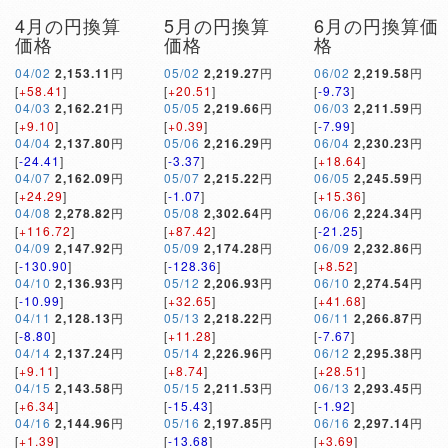
4月の円換算
5月の円換算
6月の円換算価
価格
価格
格
04/02
2,153.11
円
05/02
2,219.27
円
06/02
2,219.58
円
[
+58.41
]
[
+20.51
]
[
-9.73
]
04/03
2,162.21
円
05/05
2,219.66
円
06/03
2,211.59
円
[
+9.10
]
[
+0.39
]
[
-7.99
]
04/04
2,137.80
円
05/06
2,216.29
円
06/04
2,230.23
円
[
-24.41
]
[
-3.37
]
[
+18.64
]
04/07
2,162.09
円
05/07
2,215.22
円
06/05
2,245.59
円
[
+24.29
]
[
-1.07
]
[
+15.36
]
04/08
2,278.82
円
05/08
2,302.64
円
06/06
2,224.34
円
[
+116.72
]
[
+87.42
]
[
-21.25
]
04/09
2,147.92
円
05/09
2,174.28
円
06/09
2,232.86
円
[
-130.90
]
[
-128.36
]
[
+8.52
]
04/10
2,136.93
円
05/12
2,206.93
円
06/10
2,274.54
円
[
-10.99
]
[
+32.65
]
[
+41.68
]
04/11
2,128.13
円
05/13
2,218.22
円
06/11
2,266.87
円
[
-8.80
]
[
+11.28
]
[
-7.67
]
04/14
2,137.24
円
05/14
2,226.96
円
06/12
2,295.38
円
[
+9.11
]
[
+8.74
]
[
+28.51
]
04/15
2,143.58
円
05/15
2,211.53
円
06/13
2,293.45
円
[
+6.34
]
[
-15.43
]
[
-1.92
]
04/16
2,144.96
円
05/16
2,197.85
円
06/16
2,297.14
円
[
+1.39
]
[
-13.68
]
[
+3.69
]