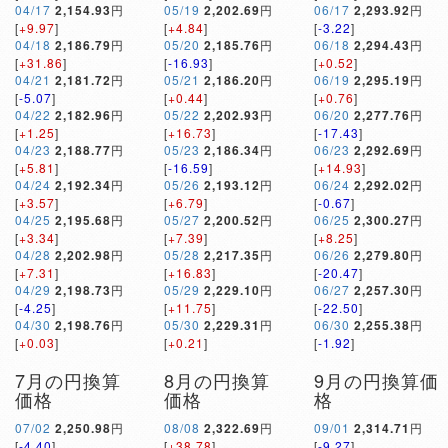
04/17
2,154.93
円
05/19
2,202.69
円
06/17
2,293.92
円
[
+9.97
]
[
+4.84
]
[
-3.22
]
04/18
2,186.79
円
05/20
2,185.76
円
06/18
2,294.43
円
[
+31.86
]
[
-16.93
]
[
+0.52
]
04/21
2,181.72
円
05/21
2,186.20
円
06/19
2,295.19
円
[
-5.07
]
[
+0.44
]
[
+0.76
]
04/22
2,182.96
円
05/22
2,202.93
円
06/20
2,277.76
円
[
+1.25
]
[
+16.73
]
[
-17.43
]
04/23
2,188.77
円
05/23
2,186.34
円
06/23
2,292.69
円
[
+5.81
]
[
-16.59
]
[
+14.93
]
04/24
2,192.34
円
05/26
2,193.12
円
06/24
2,292.02
円
[
+3.57
]
[
+6.79
]
[
-0.67
]
04/25
2,195.68
円
05/27
2,200.52
円
06/25
2,300.27
円
[
+3.34
]
[
+7.39
]
[
+8.25
]
04/28
2,202.98
円
05/28
2,217.35
円
06/26
2,279.80
円
[
+7.31
]
[
+16.83
]
[
-20.47
]
04/29
2,198.73
円
05/29
2,229.10
円
06/27
2,257.30
円
[
-4.25
]
[
+11.75
]
[
-22.50
]
04/30
2,198.76
円
05/30
2,229.31
円
06/30
2,255.38
円
[
+0.03
]
[
+0.21
]
[
-1.92
]
7月の円換算
8月の円換算
9月の円換算価
価格
価格
格
07/02
2,250.98
円
08/08
2,322.69
円
09/01
2,314.71
円
[
-4.40
]
[
+38.78
]
[
-9.27
]