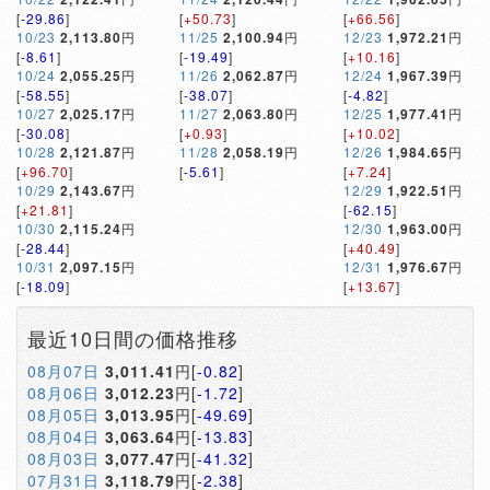
[
-29.86
]
[
+50.73
]
[
+66.56
]
10/23
2,113.80
円
11/25
2,100.94
円
12/23
1,972.21
円
[
-8.61
]
[
-19.49
]
[
+10.16
]
10/24
2,055.25
円
11/26
2,062.87
円
12/24
1,967.39
円
[
-58.55
]
[
-38.07
]
[
-4.82
]
10/27
2,025.17
円
11/27
2,063.80
円
12/25
1,977.41
円
[
-30.08
]
[
+0.93
]
[
+10.02
]
10/28
2,121.87
円
11/28
2,058.19
円
12/26
1,984.65
円
[
+96.70
]
[
-5.61
]
[
+7.24
]
10/29
2,143.67
円
12/29
1,922.51
円
[
+21.81
]
[
-62.15
]
10/30
2,115.24
円
12/30
1,963.00
円
[
-28.44
]
[
+40.49
]
10/31
2,097.15
円
12/31
1,976.67
円
[
-18.09
]
[
+13.67
]
最近10日間の価格推移
08月07日
3,011.41
円[
-0.82
]
08月06日
3,012.23
円[
-1.72
]
08月05日
3,013.95
円[
-49.69
]
08月04日
3,063.64
円[
-13.83
]
08月03日
3,077.47
円[
-41.32
]
07月31日
3,118.79
円[
-2.38
]