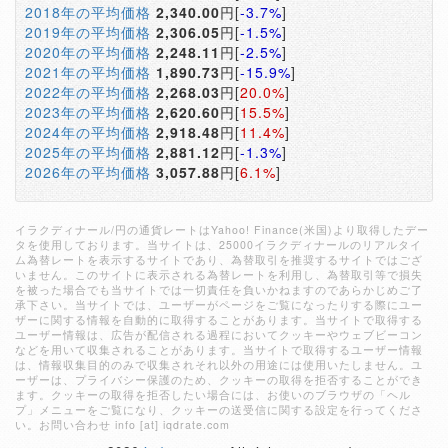
2018年の平均価格
2,340.00
円[
-3.7%
]
2019年の平均価格
2,306.05
円[
-1.5%
]
2020年の平均価格
2,248.11
円[
-2.5%
]
2021年の平均価格
1,890.73
円[
-15.9%
]
2022年の平均価格
2,268.03
円[
20.0%
]
2023年の平均価格
2,620.60
円[
15.5%
]
2024年の平均価格
2,918.48
円[
11.4%
]
2025年の平均価格
2,881.12
円[
-1.3%
]
2026年の平均価格
3,057.88
円[
6.1%
]
イラクディナール/円の通貨レートはYahoo! Finance(米国)より取得したデー
タを使用しております。当サイトは、25000イラクディナールのリアルタイ
ム為替レートを表示するサイトであり、為替取引を推奨するサイトではござ
いません。このサイトに表示される為替レートを利用し、為替取引等で損失
を被った場合でも当サイトでは一切責任を負いかねますのであらかじめご了
承下さい。当サイトでは、ユーザーがページをご覧になったりする際にユー
ザーに関する情報を自動的に取得することがあります。当サイトで取得する
ユーザー情報は、広告が配信される過程においてクッキーやウェブビーコン
などを用いて収集されることがあります。当サイトで取得するユーザー情報
は、情報収集目的のみで収集されそれ以外の用途には使用いたしません。ユ
ーザーは、プライバシー保護のため、クッキーの取得を拒否することができ
ます。クッキーの取得を拒否したい場合には、お使いのブラウザの「ヘル
プ」メニューをご覧になり、クッキーの送受信に関する設定を行ってくださ
い。お問い合わせ info [at] iqdrate.com