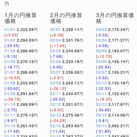
円
1月の円換算
2月の円換算
3月の円換算価
価格
価格
格
01/01
2,323.58
円
02/01
2,230.11
円
03/03
2,175.34
円
[
+3.53
]
[
+6.38
]
[
-0.32
]
01/02
2,294.03
円
02/04
2,241.76
円
03/04
2,171.27
円
[
-29.55
]
[
+11.65
]
[
-4.06
]
01/03
2,288.90
円
02/05
2,234.08
円
03/05
2,182.07
円
[
-5.13
]
[
-7.68
]
[
+10.79
]
01/04
2,270.12
円
02/06
2,233.18
円
03/06
2,156.13
円
[
-18.77
]
[
-0.90
]
[
-25.94
]
01/07
2,286.68
円
02/07
2,236.00
円
03/07
2,155.21
円
[
+16.55
]
[
+2.81
]
[
-0.92
]
01/08
2,253.06
円
02/08
2,262.11
円
03/10
2,133.18
円
[
-33.62
]
[
+26.12
]
[
-22.03
]
01/09
2,291.84
円
02/11
2,242.07
円
03/11
2,152.53
円
[
+38.79
]
[
-20.05
]
[
+19.35
]
01/10
2,289.09
円
02/12
2,251.07
円
03/12
2,117.87
円
[
-2.75
]
[
+9.00
]
[
-34.66
]
01/11
2,279.12
円
02/13
2,275.36
円
03/13
2,114.06
円
[
-9.97
]
[
+24.29
]
[
-3.81
]
01/14
2,261.43
円
02/14
2,263.93
円
03/14
2,082.21
円
[
-17.69
]
[
-11.44
]
[
-31.85
]
01/15
2,224.93
円
02/15
2,263.37
円
03/17
2,042.49
円