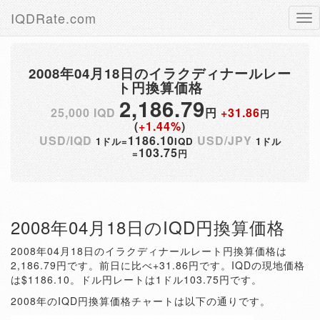
IQDRate.com
Tog
nav
2008年04月18日のイラクディナールレー
ト円換算価格
2,186.79
25,000 IQD
円
+31.86
円
(
+1.44%
)
USD/IQD
1186.10
USD/JPY
1ドル=
IQD
1ドル
103.75
=
円
2008年04月18日のIQD円換算価格
2008年04月18日のイラクディナールレート円換算価格は
2,186.79円です。前日に比べ+31.86円です。IQDの現地価格
は$1186.10。ドル円レートは1ドル103.75円です。
2008年のIQD円換算価格チャートは以下の通りです。