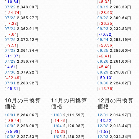
[
-10.84
]
[
+8.32
]
07/22
2,348.03
円
09/19
2,283.39
円
[
+24.74
]
[
+28.93
]
07/23
2,355.27
円
09/22
2,309.64
円
[
+7.23
]
[
+26.25
]
07/24
2,362.91
円
09/23
2,232.83
円
[
+7.64
]
[
-76.82
]
07/25
2,372.42
円
09/24
2,253.19
円
[
+9.51
]
[
+20.36
]
07/28
2,361.34
円
09/25
2,255.60
円
[
-11.07
]
[
+2.41
]
07/29
2,356.74
円
09/26
2,261.00
円
[
-4.61
]
[
+5.40
]
07/30
2,379.22
円
09/29
2,210.87
円
[
+22.49
]
[
-50.13
]
07/31
2,283.92
円
09/30
2,224.62
円
[
-95.31
]
[
+13.76
]
10月の円換算
11月の円換算
12月の円換算
価格
価格
価格
10/01
2,264.06
円
11/03
2,111.59
円
12/01
2,014.97
円
[
+39.44
]
[
+14.45
]
[
-43.22
]
10/02
2,228.08
円
11/04
2,126.98
円
12/02
2,013.44
円
[
-35.98
]
[
+15.39
]
[
-1.53
]
10/03
2,227.53
円
11/05
2,130.22
円
12/03
2,034.34
円