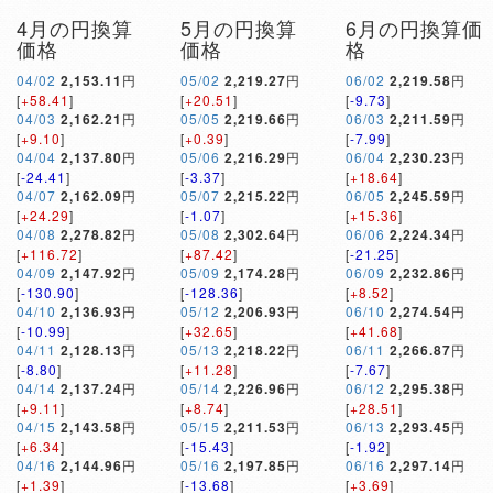
4月の円換算
5月の円換算
6月の円換算価
価格
価格
格
04/02
2,153.11
円
05/02
2,219.27
円
06/02
2,219.58
円
[
+58.41
]
[
+20.51
]
[
-9.73
]
04/03
2,162.21
円
05/05
2,219.66
円
06/03
2,211.59
円
[
+9.10
]
[
+0.39
]
[
-7.99
]
04/04
2,137.80
円
05/06
2,216.29
円
06/04
2,230.23
円
[
-24.41
]
[
-3.37
]
[
+18.64
]
04/07
2,162.09
円
05/07
2,215.22
円
06/05
2,245.59
円
[
+24.29
]
[
-1.07
]
[
+15.36
]
04/08
2,278.82
円
05/08
2,302.64
円
06/06
2,224.34
円
[
+116.72
]
[
+87.42
]
[
-21.25
]
04/09
2,147.92
円
05/09
2,174.28
円
06/09
2,232.86
円
[
-130.90
]
[
-128.36
]
[
+8.52
]
04/10
2,136.93
円
05/12
2,206.93
円
06/10
2,274.54
円
[
-10.99
]
[
+32.65
]
[
+41.68
]
04/11
2,128.13
円
05/13
2,218.22
円
06/11
2,266.87
円
[
-8.80
]
[
+11.28
]
[
-7.67
]
04/14
2,137.24
円
05/14
2,226.96
円
06/12
2,295.38
円
[
+9.11
]
[
+8.74
]
[
+28.51
]
04/15
2,143.58
円
05/15
2,211.53
円
06/13
2,293.45
円
[
+6.34
]
[
-15.43
]
[
-1.92
]
04/16
2,144.96
円
05/16
2,197.85
円
06/16
2,297.14
円
[
+1.39
]
[
-13.68
]
[
+3.69
]